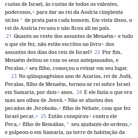
custas de Israel, às custas de todos os valentes,
poderosos,
+
para dar ao rei da Assíria cinqüenta
*
siclos
de prata para cada homem. Em vista disso, o
rei da Assíria recuou e não ficou ali no país.
21
Quanto ao resto dos assuntos de Menaém
+
e tudo
o que ele fez, não estão escritos no livro
+
dos
22
assuntos dos dias dos reis de Israel?
Por fim,
Menaém deitou-se com os seus antepassados, e
Pecaías,
+
seu filho, começou a reinar em seu lugar.
23
No qüinquagésimo ano de Azarias, rei de Judá,
Pecaías, filho de Menaém, tornou-se rei sobre Israel
24
em Samaria, por dois
+
anos.
E ele fazia o que era
mau aos olhos de Jeová.
+
Não se afastou dos
pecados de Jeroboão,
+
filho de Nebate, com que fez
25
Israel pecar.
+
Então conspirou
+
contra ele
*
Peca,
+
filho de Remalias,
seu ajudante-de-ordens,
+
e golpeou-o em Samaria, na torre de habitação da