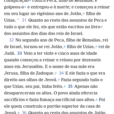
conspiração
+
contra Peca, filho de Remalias, e
golpeou-o
+
e entregou-o à morte; e começou a reinar
em seu lugar no vigésimo ano de Jotão,
+
filho de
31
*
Uzias.
Quanto ao resto dos assuntos de Peca e
tudo o que ele fez, eis que estão escritos no livro
+
dos assuntos dos dias dos reis de Israel.
32
No segundo ano de Peca, filho de Remalias, rei
de Israel, tornou-se rei Jotão,
+
filho de Uzias,
+
rei de
33
Judá.
Veio a ter vinte e cinco anos de idade
quando começou a reinar e reinou por dezesseis
anos em Jerusalém. E o nome de sua mãe era
34
Jerusa, filha de Zadoque.
+
E ele fazia o que era
direito aos olhos de Jeová.
+
Fazia segundo tudo o
35
que Uzias, seu pai, tinha feito.
+
Apenas não
desapareceram os altos. O povo ainda oferecia
sacrifícios e fazia fumaça sacrificial nos altos.
+
Foi
ele quem construiu o portão superior da casa de
36
Jeová.
+
Quanto ao resto dos assuntos de Jotão,