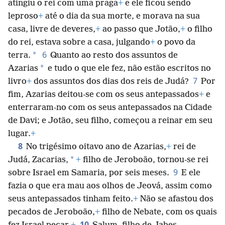
atingiu o rei com uma praga
+
e ele ficou sendo
leproso
+
até o dia da sua morte, e morava na sua
casa, livre de deveres,
+
ao passo que Jotão,
+
o filho
do rei, estava sobre a casa, julgando
+
o povo da
6
*
terra.
Quanto ao resto dos assuntos de
*
Azarias
e tudo o que ele fez, não estão escritos no
7
livro
+
dos assuntos dos dias dos reis de Judá?
Por
fim, Azarias deitou-se com os seus antepassados
+
e
enterraram-no com os seus antepassados na Cidade
de Davi; e Jotão, seu filho, começou a reinar em seu
lugar.
+
8
No trigésimo oitavo ano de Azarias,
+
rei de
*
Judá, Zacarias,
+
filho de Jeroboão, tornou-se rei
9
sobre Israel em Samaria, por seis meses.
E ele
fazia o que era mau aos olhos de Jeová, assim como
seus antepassados tinham feito.
+
Não se afastou dos
pecados de Jeroboão,
+
filho de Nebate, com os quais
10