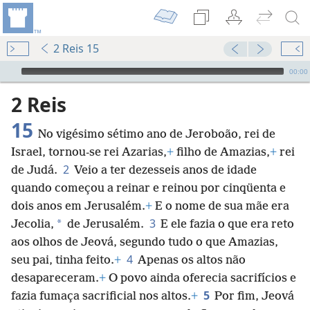
2 Reis 15
Audio Player
00:00
2 Reis
15
No vigésimo sétimo ano de Jeroboão, rei de
Israel, tornou-se rei Azarias,
+
filho de Amazias,
+
rei
2
de Judá.
Veio a ter dezesseis anos de idade
quando começou a reinar e reinou por cinqüenta e
dois anos em Jerusalém.
+
E o nome de sua mãe era
3
*
Jecolia,
de Jerusalém.
E ele fazia o que era reto
aos olhos de Jeová, segundo tudo o que Amazias,
4
seu pai, tinha feito.
+
Apenas os altos não
desapareceram.
+
O povo ainda oferecia sacrifícios e
5
fazia fumaça sacrificial nos altos.
+
Por fim, Jeová