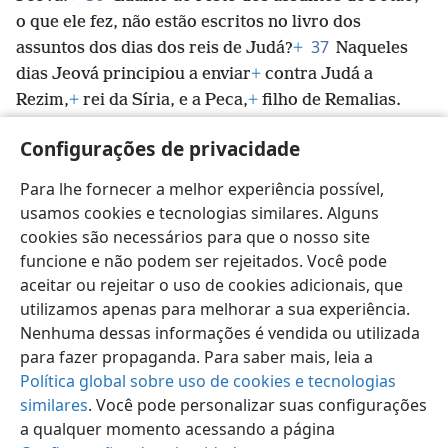
o que ele fez, não estão escritos no livro dos
37
assuntos dos dias dos reis de Judá?
+
Naqueles
dias Jeová principiou a enviar
+
contra Judá a
Rezim,
+
rei da Síria, e a Peca,
+
filho de Remalias.
38
Por fim, Jotão deitou-se com os seus
Configurações de privacidade
antepassados e foi enterrado com os seus
antepassados na Cidade de Davi, seu antepassado;
+
e
Para lhe fornecer a melhor experiência possível,
Acaz,
+
seu filho, começou a reinar em seu lugar.
usamos cookies e tecnologias similares. Alguns
cookies são necessários para que o nosso site
funcione e não podem ser rejeitados. Você pode
aceitar ou rejeitar o uso de cookies adicionais, que
utilizamos apenas para melhorar a sua experiência.
Português (Brasil)
Compartilhar
Preferências
Nenhuma dessas informações é vendida ou utilizada
Copyright
© 2026 Watch Tower Bible and Tract Society of Pennsylvania
para fazer propaganda. Para saber mais, leia a
Termos de Uso
Política de Privacidade
Configurações de Privacidade
Login
JW.ORG
Política global sobre uso de cookies e tecnologias
similares
. Você pode personalizar suas configurações
a qualquer momento acessando a página