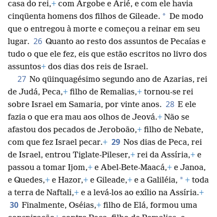
casa do rei,
+
com Argobe e Arié, e com ele havia
*
cinqüenta homens dos filhos de Gileade.
De modo
que o entregou à morte e começou a reinar em seu
26
lugar.
Quanto ao resto dos assuntos de Pecaías e
tudo o que ele fez, eis que estão escritos no livro dos
assuntos
+
dos dias dos reis de Israel.
27
No qüinquagésimo segundo ano de Azarias, rei
de Judá, Peca,
+
filho de Remalias,
+
tornou-se rei
28
sobre Israel em Samaria, por vinte anos.
E ele
fazia o que era mau aos olhos de Jeová.
+
Não se
afastou dos pecados de Jeroboão,
+
filho de Nebate,
29
com que fez Israel pecar.
+
Nos dias de Peca, rei
de Israel, entrou Tiglate-Pileser,
+
rei da Assíria,
+
e
passou a tomar Ijom,
+
e Abel-Bete-Maacá,
+
e Janoa,
*
e Quedes,
+
e Hazor,
+
e Gileade,
+
e a Galiléia,
+
toda
a terra de Naftali,
+
e a levá-los ao exílio na Assíria.
+
30
Finalmente, Oséias,
+
filho de Elá, formou uma