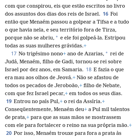
com que conspirou, eis que estão escritos no livro
16
dos assuntos dos dias dos reis de Israel.
Foi
então que Menaém passou a golpear a Tifsa e a tudo
o que havia nela, e seu território fora de Tirza,
*
porque não se abriu,
e ele foi golpeá-la. Estripou
todas as suas mulheres grávidas.
+
17
*
No trigésimo nono
+
ano de Azarias,
rei de
Judá, Menaém, filho de Gadi, tornou-se rei sobre
18
Israel por dez anos, em Samaria.
E fazia o que
era mau aos olhos de Jeová.
+
Não se afastou de
todos os pecados de Jeroboão,
+
filho de Nebate,
com que fez Israel pecar,
+
em todos os seus dias.
19
Entrou no país Pul,
+
o rei da Assíria.
+
Conseqüentemente, Menaém deu
+
a Pul mil talentos
de prata,
+
para que as suas mãos se mostrassem
com ele para fortalecer o reino na sua própria mão.
+
20
Por isso, Menaém trouxe para fora a prata às