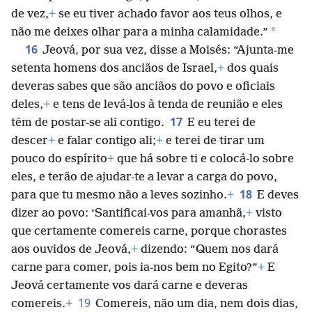
de vez,
+
se eu tiver achado favor aos teus olhos, e
*
não me deixes olhar para a minha calamidade.”
16
Jeová, por sua vez, disse a Moisés: “Ajunta-me
setenta homens dos anciãos de Israel,
+
dos quais
deveras sabes que são anciãos do povo e oficiais
deles,
+
e tens de levá-los à tenda de reunião e eles
17
têm de postar-se ali contigo.
E eu terei de
descer
+
e falar contigo ali;
+
e terei de tirar um
pouco do espírito
+
que há sobre ti e colocá-lo sobre
eles, e terão de ajudar-te a levar a carga do povo,
18
para que tu mesmo não a leves sozinho.
+
E deves
dizer ao povo: ‘Santificai-vos para amanhã,
+
visto
que certamente comereis carne, porque chorastes
aos ouvidos de Jeová,
+
dizendo: “Quem nos dará
carne para comer, pois ia-nos bem no Egito?”
+
E
Jeová certamente vos dará carne e deveras
19
comereis.
+
Comereis, não um dia, nem dois dias,