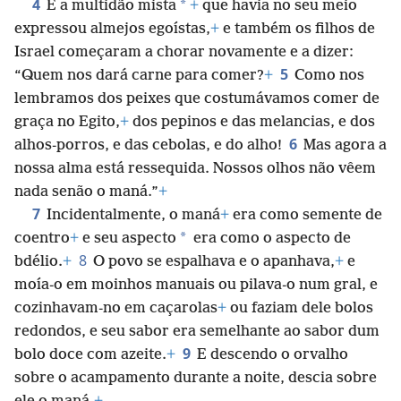
4
*
E a multidão mista
+
que havia no seu meio
expressou almejos egoístas,
+
e também os filhos de
Israel começaram a chorar novamente e a dizer:
5
“Quem nos dará carne para comer?
+
Como nos
lembramos dos peixes que costumávamos comer de
graça no Egito,
+
dos pepinos e das melancias, e dos
6
alhos-porros, e das cebolas, e do alho!
Mas agora a
nossa alma está ressequida. Nossos olhos não vêem
nada senão o maná.”
+
7
Incidentalmente, o maná
+
era como semente de
*
coentro
+
e seu aspecto
era como o aspecto de
8
bdélio.
+
O povo se espalhava e o apanhava,
+
e
moía-o em moinhos manuais ou pilava-o num gral, e
cozinhavam-no em caçarolas
+
ou faziam dele bolos
redondos, e seu sabor era semelhante ao sabor dum
9
bolo doce com azeite.
+
E descendo o orvalho
sobre o acampamento durante a noite, descia sobre