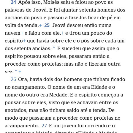
24
Após isso, Moisés saiu e falou ao povo as
palavras de Jeová. E foi ajuntar setenta homens dos
anciãos do povo e passou a fazê-los ficar de pé em
25
volta da tenda.
+
Jeová desceu então numa
nuvem
+
e falou com ele,
+
e tirou um pouco do
espírito
+
que havia sobre ele e o pôs sobre cada um
*
dos setenta anciãos.
E sucedeu que assim que o
espírito pousou sobre eles, passaram então a
proceder como profetas; mas não o fizeram outra
*
vez.
+
26
Ora, havia dois dos homens que tinham ficado
no acampamento. O nome de um era Eldade e o
nome do outro era Medade. E o espírito começou a
pousar sobre eles, visto que se achavam entre os
anotados, mas não tinham saído até a tenda. De
modo que passaram a proceder como profetas no
27
acampamento.
E um jovem foi correndo e o