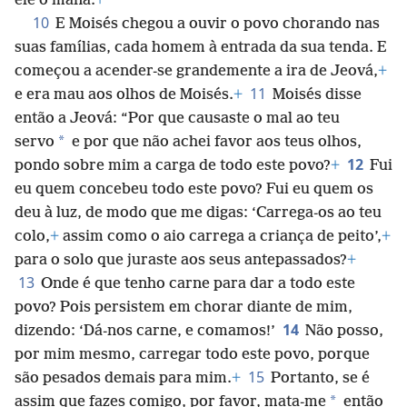
ele o maná.
+
10
E Moisés chegou a ouvir o povo chorando nas
suas famílias, cada homem à entrada da sua tenda. E
começou a
acender-se grandemente a ira de Jeová,
+
11
e era mau aos olhos de Moisés.
+
Moisés disse
então a Jeová: “Por que causaste o mal ao teu
*
servo
e por que não achei favor aos teus olhos,
12
pondo sobre mim a carga de todo este povo?
+
Fui
eu quem concebeu todo este povo? Fui eu quem os
deu à luz, de modo que me digas: ‘Carrega-os ao teu
colo,
+
assim como o aio carrega a criança de peito’,
+
para o solo que juraste aos seus antepassados?
+
13
Onde é que tenho carne para dar a todo este
povo? Pois persistem em chorar diante de mim,
14
dizendo: ‘Dá-nos carne, e comamos!’
Não posso,
por mim mesmo, carregar todo este povo, porque
15
são pesados demais para mim.
+
Portanto, se é
*
assim que fazes comigo, por favor, mata-me
então