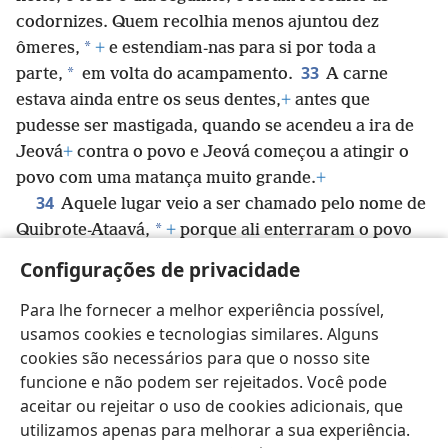
codornizes. Quem recolhia menos ajuntou dez
*
ômeres,
+
e estendiam-nas para si por toda a
33
*
parte,
em volta do acampamento.
A carne
estava ainda entre os seus dentes,
+
antes que
pudesse ser mastigada, quando se acendeu a ira de
Jeová
+
contra o povo e Jeová começou a atingir o
povo com uma matança muito grande.
+
34
Aquele lugar veio a ser chamado pelo nome de
*
Quibrote-Ataavá,
+
porque ali enterraram o povo
35
que mostrou ter almejo egoísta.
+
De Quibrote-
Configurações de privacidade
Ataavá o povo partiu para Hazerote, e ficaram em
Hazerote.
+
Para lhe fornecer a melhor experiência possível,
usamos cookies e tecnologias similares. Alguns
cookies são necessários para que o nosso site
funcione e não podem ser rejeitados. Você pode
aceitar ou rejeitar o uso de cookies adicionais, que
Português (Brasil)
Compartilhar
Preferências
utilizamos apenas para melhorar a sua experiência.
Copyright
© 2026 Watch Tower Bible and Tract Society of Pennsylvania