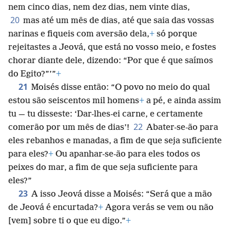
nem cinco dias, nem dez dias, nem vinte dias,
20
mas até um mês de dias, até que saia das vossas
narinas e fiqueis com aversão dela,
+
só porque
rejeitastes a Jeová, que está no vosso meio, e fostes
chorar diante dele, dizendo: “Por que é que saímos
do Egito?”’”
+
21
Moisés disse então: “O povo no meio do qual
estou são seiscentos mil homens
+
a pé, e ainda assim
tu — tu disseste: ‘Dar-lhes-ei carne, e certamente
22
comerão por um mês de dias’!
Abater-se-ão para
eles rebanhos e manadas, a fim de que seja suficiente
para eles?
+
Ou apanhar-se-ão para eles todos os
peixes do mar, a fim de que seja suficiente para
eles?”
23
A isso Jeová disse a Moisés: “Será que a mão
de Jeová é encurtada?
+
Agora verás se vem ou não
[vem] sobre ti o que eu digo.”
+