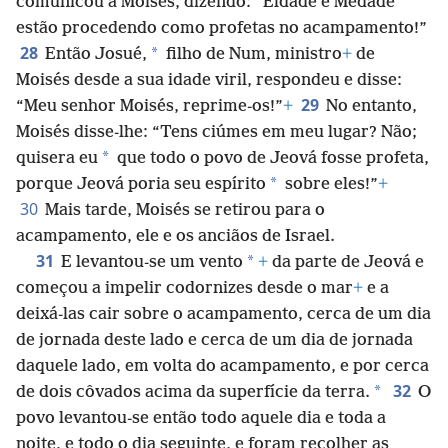
comunicou a Moisés, dizendo: “Eldade e Medade
estão procedendo como profetas no acampamento!”
28
*
Então Josué,
filho de Num, ministro
+
de
Moisés desde a sua idade viril, respondeu e disse:
29
“Meu senhor Moisés, reprime-os!”
+
No entanto,
Moisés disse-lhe: “Tens ciúmes em meu lugar? Não;
*
quisera eu
que todo o povo de Jeová fosse profeta,
*
porque Jeová poria seu espírito
sobre eles!”
+
30
Mais tarde, Moisés se retirou para o
acampamento, ele e os anciãos de Israel.
31
*
E levantou-se um vento
+
da parte de Jeová e
começou a impelir codornizes desde o mar
+
e a
deixá-las cair sobre o acampamento, cerca de um dia
de jornada deste lado e cerca de um dia de jornada
daquele lado, em volta do acampamento, e por cerca
32
*
de dois côvados acima da superfície da terra.
O
povo levantou-se então todo aquele dia e toda a
noite, e todo o dia seguinte, e foram recolher as