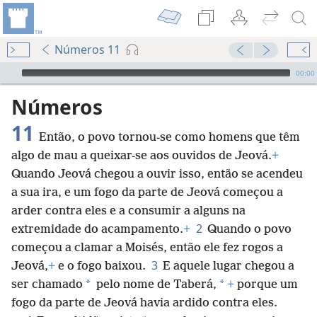
Números 11
Audio Player
00:00
Números
11
Então, o povo tornou-se como homens que têm
algo de mau a queixar-se aos ouvidos de Jeová.
+
Quando Jeová chegou a ouvir isso, então se acendeu
a sua ira, e um fogo da parte de Jeová começou a
arder contra eles e a consumir a alguns na
2
extremidade do acampamento.
+
Quando o povo
começou a clamar a Moisés, então ele fez rogos a
3
Jeová,
+
e o fogo baixou.
E aquele lugar chegou a
*
*
ser chamado
pelo nome de Taberá,
+
porque um
fogo da parte de Jeová havia ardido contra eles.