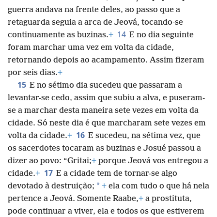
guerra andava na frente deles, ao passo que a
retaguarda seguia a arca de Jeová, tocando-se
14
continuamente as buzinas.
+
E no dia seguinte
foram marchar uma vez em volta da cidade,
retornando depois ao acampamento. Assim fizeram
por seis dias.
+
15
E no sétimo dia sucedeu que passaram a
levantar-se cedo, assim que subiu a alva, e puseram-
se a marchar desta maneira sete vezes em volta da
cidade. Só neste dia é que marcharam sete vezes em
16
volta da cidade.
+
E sucedeu, na sétima vez, que
os sacerdotes tocaram as buzinas e Josué passou a
dizer ao povo: “Gritai;
+
porque Jeová vos entregou a
17
cidade.
+
E a cidade tem de tornar-se algo
*
devotado à destruição;
+
ela com tudo o que há nela
pertence a Jeová. Somente Raabe,
+
a prostituta,
pode continuar a viver, ela e todos os que estiverem