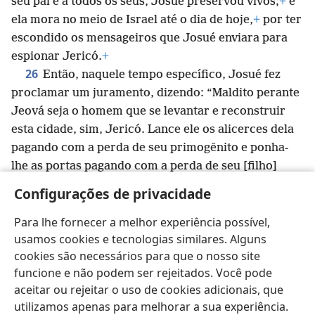
seu pai e a todos os seus, Josué preservou vivos;
+
e
ela mora no meio de Israel até o dia de hoje,
+
por ter
escondido os mensageiros que Josué enviara para
espionar Jericó.
+
26
Então, naquele tempo específico, Josué fez
proclamar um juramento, dizendo: “Maldito perante
Jeová seja o homem que se levantar e reconstruir
esta cidade, sim, Jericó. Lance ele os alicerces dela
pagando com a perda de seu primogênito e ponha-
lhe as portas pagando com a perda de seu [filho]
mais jovem.”
+
Configurações de privacidade
27
Jeová, pois, mostrou estar com Josué,
+
e a sua
fama veio a ser [conhecida] em toda a terra.
+
Para lhe fornecer a melhor experiência possível,
usamos cookies e tecnologias similares. Alguns
cookies são necessários para que o nosso site
funcione e não podem ser rejeitados. Você pode
aceitar ou rejeitar o uso de cookies adicionais, que
Português (Brasil)
Compartilhar
Preferências
utilizamos apenas para melhorar a sua experiência.
Copyright
© 2026 Watch Tower Bible and Tract Society of Pennsylvania