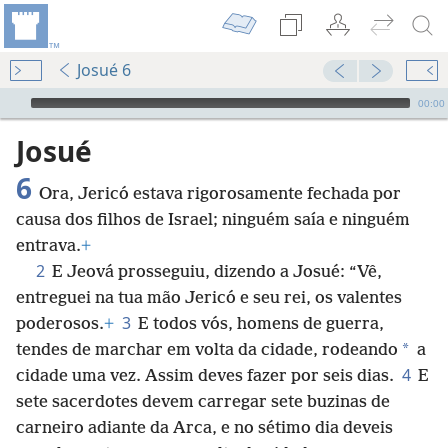
Josué 6
Audio Player
00:00
Josué
6
Ora, Jericó estava rigorosamente fechada por
causa dos filhos de Israel; ninguém saía e ninguém
entrava.
+
2
E Jeová prosseguiu, dizendo a Josué: “Vê,
entreguei na tua mão Jericó e seu rei, os valentes
3
poderosos.
+
E todos vós, homens de guerra,
*
tendes de marchar em volta da cidade, rodeando
a
4
cidade uma vez. Assim deves fazer por seis dias.
E
sete sacerdotes devem carregar sete buzinas de
carneiro adiante da Arca, e no sétimo dia deveis