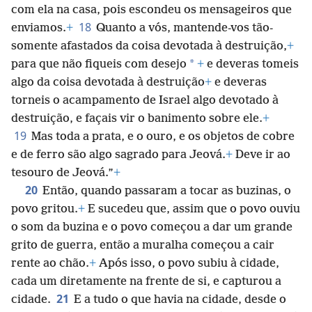
com ela na casa, pois escondeu os mensageiros que
18
enviamos.
+
Quanto a vós, mantende-vos tão-
somente afastados da coisa devotada à destruição,
+
*
para que não fiqueis com desejo
+
e deveras tomeis
algo da coisa devotada à destruição
+
e deveras
torneis o acampamento de Israel algo devotado à
destruição, e façais vir o banimento sobre ele.
+
19
Mas toda a prata, e o ouro, e os objetos de cobre
e de ferro são algo sagrado para Jeová.
+
Deve ir ao
tesouro de Jeová.”
+
20
Então, quando passaram a tocar as buzinas, o
povo gritou.
+
E sucedeu que, assim que o povo ouviu
o som da buzina e o povo começou a dar um grande
grito de guerra, então a muralha começou a cair
rente ao chão.
+
Após isso, o povo subiu à cidade,
cada um diretamente na frente de si, e capturou a
21
cidade.
E a tudo o que havia na cidade, desde o