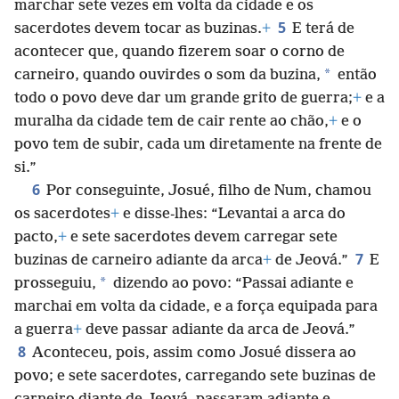
marchar sete vezes em volta da cidade e os
5
sacerdotes devem tocar as buzinas.
+
E terá de
acontecer que, quando fizerem soar o corno de
*
carneiro, quando ouvirdes o som da buzina,
então
todo o povo deve dar um grande grito de guerra;
+
e a
muralha da cidade tem de cair rente ao chão,
+
e o
povo tem de subir, cada um diretamente na frente de
si.”
6
Por conseguinte, Josué, filho de Num, chamou
os sacerdotes
+
e disse-lhes: “Levantai a arca do
pacto,
+
e sete sacerdotes devem carregar sete
7
buzinas de carneiro adiante da arca
+
de Jeová.”
E
*
prosseguiu,
dizendo ao povo: “Passai adiante e
marchai em volta da cidade, e a força equipada para
a guerra
+
deve passar adiante da arca de Jeová.”
8
Aconteceu, pois, assim como Josué dissera ao
povo; e sete sacerdotes, carregando sete buzinas de