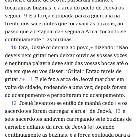
carneiro diante de Jeová, passaram adiante e
tocaram as buzinas, e a arca do pacto de Jeová os
9
seguia.
E a força equipada para a guerra ia na
frente dos sacerdotes que tocavam as buzinas, ao
passo que a retaguarda
+
seguia a Arca, tocando-se
*
continuamente
as buzinas.
10
Ora, Josué ordenara ao povo,
+
dizendo: “Não
deveis nem gritar nem deixar ouvir as vossas vozes,
e nenhuma palavra deve sair das vossas bocas até o
dia em que eu vos disser: ‘Gritai!’ Então tereis de
11
gritar.”
+
E ele fez a arca de Jeová marchar em
volta da cidade, rodeando-a uma vez; depois foram
ao acampamento e pernoitaram no acampamento.
12
Josué levantou-se então de manhã cedo
+
e os
13
sacerdotes foram carregar a arca
+
de Jeová,
e
sete sacerdotes andavam carregando sete buzinas de
carneiro
adiante da arca de Jeová [e] tocando
continuamente as buzinas, e a força equipada para a