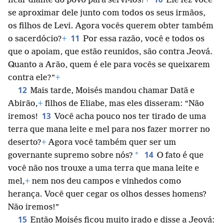
ficar diante do povo para servi-los?
+
Ele fez você
se aproximar dele junto com todos os seus irmãos,
os filhos de Levi. Agora vocês querem obter também
11
o sacerdócio?
+
Por essa razão, você e todos os
que o apoiam, que estão reunidos, são contra Jeová.
Quanto a Arão, quem é ele para vocês se queixarem
contra ele?”
+
12
Mais tarde, Moisés mandou chamar Datã e
Abirão,
+
filhos de Eliabe, mas eles disseram: “Não
13
iremos!
Você acha pouco nos ter tirado de uma
terra que mana leite e mel para nos fazer morrer no
deserto?
+
Agora você também quer ser um
14
*
governante supremo sobre nós?
O fato é que
você não nos trouxe a uma terra que mana leite e
mel,
+
nem nos deu campos e vinhedos como
herança. Você quer cegar os olhos desses homens?
Não iremos!”
15
Então Moisés ficou muito irado e disse a Jeová: