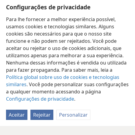
50
morreram por causa de Corá.
Quando Arão, por
Configurações de privacidade
fim, voltou a Moisés, à entrada da tenda de reunião,
o flagelo havia parado.
Para lhe fornecer a melhor experiência possível,
usamos cookies e tecnologias similares. Alguns
cookies são necessários para que o nosso site
funcione e não podem ser rejeitados. Você pode
aceitar ou rejeitar o uso de cookies adicionais, que
Português (Brasil)
Compartilhar
Preferências
utilizamos apenas para melhorar a sua experiência.
Copyright
© 2026 Watch Tower Bible and Tract Society of Pennsylvania
Nenhuma dessas informações é vendida ou utilizada
Termos de Uso
Política de Privacidade
para fazer propaganda. Para saber mais, leia a
Configurações de Privacidade
Login
JW.ORG
Política global sobre uso de cookies e tecnologias
similares
. Você pode personalizar suas configurações
a qualquer momento acessando a página
Configurações de privacidade
.
Aceitar
Rejeitar
Personalizar