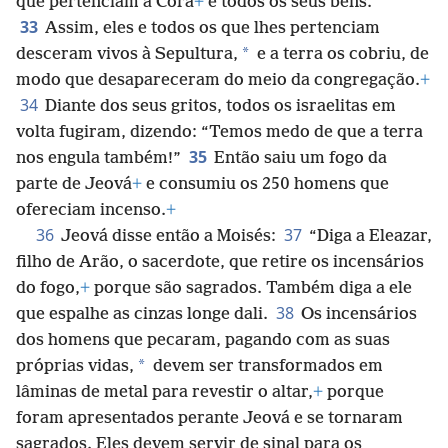
que pertenciam a Corá
+
e todos os seus bens.
33
Assim, eles e todos os que lhes pertenciam
*
desceram vivos à Sepultura,
e a terra os cobriu, de
modo que desapareceram do meio da congregação.
+
34
Diante dos seus gritos, todos os israelitas em
volta fugiram, dizendo: “Temos medo de que a terra
35
nos engula também!”
Então saiu um fogo da
parte de Jeová
+
e consumiu os 250 homens que
ofereciam incenso.
+
36
37
Jeová disse então a Moisés:
“Diga a Eleazar,
filho de Arão, o sacerdote, que retire os incensários
do fogo,
+
porque são sagrados. Também diga a ele
38
que espalhe as cinzas longe dali.
Os incensários
dos homens que pecaram, pagando com as suas
*
próprias vidas,
devem ser transformados em
lâminas de metal para revestir o altar,
+
porque
foram apresentados perante Jeová e se tornaram
sagrados. Eles devem servir de sinal para os