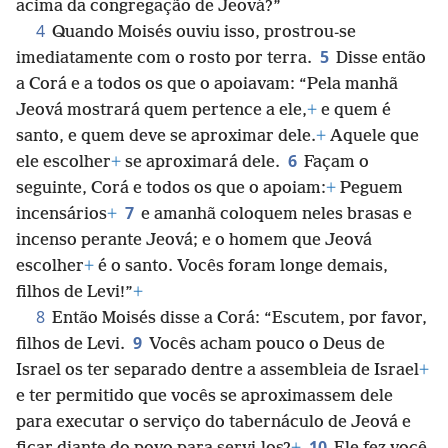
acima da congregação de Jeová?”
4
Quando Moisés ouviu isso, prostrou-se
5
imediatamente com o rosto por terra.
Disse então
a Corá e a todos os que o apoiavam: “Pela manhã
Jeová mostrará quem pertence a ele,
+
e quem é
santo, e quem deve se aproximar dele.
+
Aquele que
6
ele escolher
+
se aproximará dele.
Façam o
seguinte, Corá e todos os que o apoiam:
+
Peguem
7
incensários
+
e amanhã coloquem neles brasas e
incenso perante
Jeová; e o homem que Jeová
escolher
+
é o santo. Vocês foram longe demais,
filhos de Levi!”
+
8
Então Moisés disse a Corá: “Escutem, por favor,
9
filhos de Levi.
Vocês acham pouco o Deus de
Israel os ter separado dentre a assembleia de Israel
+
e ter permitido que vocês se aproximassem dele
para executar o serviço do tabernáculo de Jeová e
10