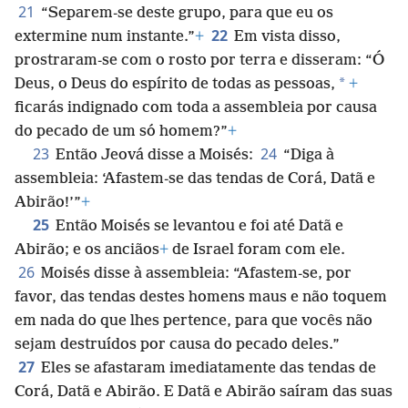
21
“Separem-se deste grupo, para que eu os
22
extermine num instante.”
+
Em vista disso,
prostraram-se com o rosto por terra e disseram: “Ó
*
Deus, o Deus do espírito de todas as pessoas,
+
ficarás indignado com toda a assembleia por causa
do pecado de um só homem?”
+
23
24
Então Jeová disse a Moisés:
“Diga à
assembleia: ‘Afastem-se das tendas de Corá, Datã e
Abirão!’”
+
25
Então Moisés se levantou e foi até Datã e
Abirão; e os anciãos
+
de Israel foram com ele.
26
Moisés disse à assembleia: “Afastem-se, por
favor, das tendas destes homens maus e não toquem
em nada do que lhes pertence, para que vocês não
sejam destruídos por causa do pecado deles.”
27
Eles se afastaram imediatamente das tendas de
Corá, Datã e Abirão. E Datã e Abirão saíram das suas