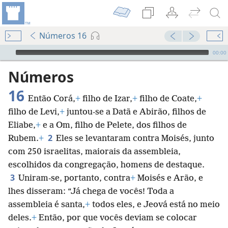
Números 16
Audio Player
00:00
Números
16
Então Corá,
+
filho de Izar,
+
filho de Coate,
+
filho de Levi,
+
juntou-se a Datã e Abirão, filhos de
Eliabe,
+
e a Om, filho de Pelete, dos filhos de
2
Rubem.
+
Eles se levantaram contra Moisés, junto
com 250 israelitas, maiorais da assembleia,
escolhidos da congregação, homens de destaque.
3
Uniram-se, portanto, contra
+
Moisés e Arão, e
lhes disseram: “Já chega de vocês! Toda a
assembleia é santa,
+
todos eles, e Jeová está no meio
deles.
+
Então, por que vocês deviam se colocar