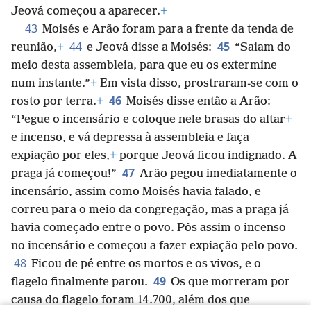
Jeová começou a aparecer.
+
43
Moisés e Arão foram para a frente da tenda de
44
45
reunião,
+
e Jeová disse a Moisés:
“Saiam do
meio desta assembleia, para que eu os extermine
num instante.”
+
Em vista disso, prostraram-se com o
46
rosto por terra.
+
Moisés disse então a Arão:
“Pegue o incensário e coloque nele brasas do altar
+
e incenso, e vá depressa à assembleia e faça
expiação por eles,
+
porque Jeová ficou indignado. A
47
praga já começou!”
Arão pegou imediatamente o
incensário, assim como Moisés havia falado, e
correu para o meio da congregação, mas a praga já
havia começado entre o povo. Pôs assim o incenso
no incensário e começou a fazer expiação pelo povo.
48
Ficou de pé entre os mortos e os vivos, e o
49
flagelo finalmente parou.
Os que morreram por
causa do flagelo foram 14.700, além dos que