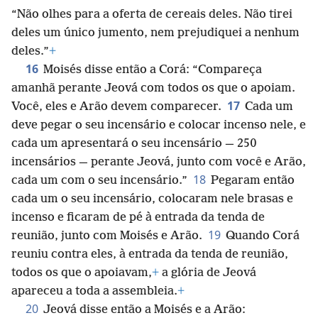
“Não olhes para a oferta de cereais deles. Não tirei
deles um único jumento, nem prejudiquei a nenhum
deles.”
+
16
Moisés disse então a Corá: “Compareça
amanhã perante Jeová com todos os que o apoiam.
17
Você, eles e Arão devem comparecer.
Cada um
deve pegar o seu incensário e colocar incenso nele, e
cada um apresentará o seu incensário — 250
incensários — perante Jeová, junto com você e Arão,
18
cada um com o seu incensário.”
Pegaram então
cada um o seu incensário, colocaram nele brasas e
incenso e ficaram de pé à entrada da tenda de
19
reunião, junto com Moisés e Arão.
Quando Corá
reuniu contra eles, à entrada da tenda de reunião,
todos os que o apoiavam,
+
a glória de Jeová
apareceu a toda a assembleia.
+
20
Jeová disse então a Moisés e a Arão: