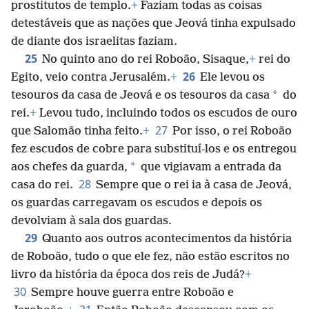
prostitutos de templo.
+
Faziam todas as coisas
detestáveis que as nações que Jeová tinha expulsado
de diante dos israelitas faziam.
25
No quinto ano do rei Roboão, Sisaque,
+
rei do
26
Egito, veio contra Jerusalém.
+
Ele levou os
*
tesouros da casa de Jeová e os tesouros da casa
do
rei.
+
Levou tudo, incluindo todos os escudos de ouro
27
que Salomão tinha feito.
+
Por isso, o rei Roboão
fez escudos de cobre para substituí-los e os entregou
*
aos chefes da guarda,
que vigiavam a entrada da
28
casa do rei.
Sempre que o rei ia à casa de Jeová,
os guardas carregavam os escudos e depois os
devolviam à sala dos guardas.
29
Quanto aos outros acontecimentos da história
de Roboão, tudo o que ele fez, não estão escritos no
livro da história da época dos reis de Judá?
+
30
Sempre houve guerra entre Roboão e