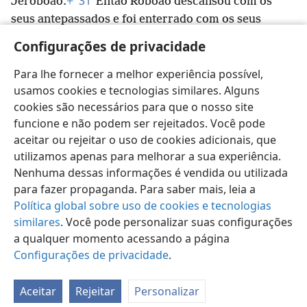
31
Jeroboão.
+
Então Roboão descansou com os
seus antepassados e foi enterrado com os seus
antepassados na Cidade de Davi.
+
O nome da sua
Configurações de privacidade
*
mãe era Naamá, a amonita.
+
E o filho dele, Abião,
+
tornou-se rei no seu lugar.
Para lhe fornecer a melhor experiência possível,
usamos cookies e tecnologias similares. Alguns
cookies são necessários para que o nosso site
funcione e não podem ser rejeitados. Você pode
aceitar ou rejeitar o uso de cookies adicionais, que
Português (Brasil)
Compartilhar
Preferências
utilizamos apenas para melhorar a sua experiência.
Copyright
© 2026 Watch Tower Bible and Tract Society of Pennsylvania
Nenhuma dessas informações é vendida ou utilizada
Termos de Uso
Política de Privacidade
para fazer propaganda. Para saber mais, leia a
Configurações de Privacidade
Login
JW.ORG
Política global sobre uso de cookies e tecnologias
similares
. Você pode personalizar suas configurações
a qualquer momento acessando a página
Configurações de privacidade
.
Aceitar
Rejeitar
Personalizar