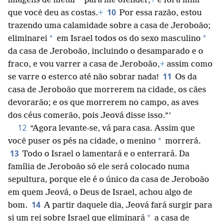
*
imagens de metal
para me ofender,
+
e foi a mim
10
que você deu as costas.
+
Por essa razão, estou
trazendo uma calamidade sobre a casa de Jeroboão;
*
*
eliminarei
em Israel todos os do sexo masculino
da casa de Jeroboão, incluindo o desamparado e o
fraco, e vou varrer a casa de Jeroboão,
+
assim como
11
se varre o esterco até não sobrar nada!
Os da
casa de Jeroboão que morrerem na cidade, os cães
devorarão; e os que morrerem no campo, as aves
dos céus comerão, pois Jeová disse isso.”’
12
“Agora levante-se, vá para casa. Assim que
*
você puser os pés na cidade, o menino
morrerá.
13
Todo o Israel o lamentará e o enterrará. Da
família de Jeroboão só ele será colocado numa
sepultura, porque ele é o único da casa de Jeroboão
em quem Jeová, o Deus de Israel, achou algo de
14
bom.
A partir daquele dia, Jeová fará surgir para
*
si um rei sobre Israel que eliminará
a casa de