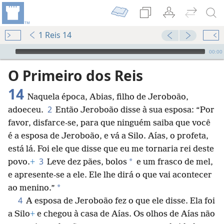
1 Reis 14
Audio Player
00:00
O Primeiro dos Reis
14
Naquela época, Abias, filho de Jeroboão,
2
adoeceu.
Então Jeroboão disse à sua esposa: “Por
favor, disfarce-se, para que ninguém saiba que você
é a esposa de Jeroboão, e vá a Silo. Aías, o profeta,
está lá. Foi ele que disse que eu me tornaria rei deste
3
*
povo.
+
Leve dez pães, bolos
e um frasco de mel,
e apresente-se a ele. Ele lhe dirá o que vai acontecer
*
ao menino.”
4
A esposa de Jeroboão fez o que ele disse. Ela foi
a Silo
+
e chegou à casa de Aías. Os olhos de Aías não