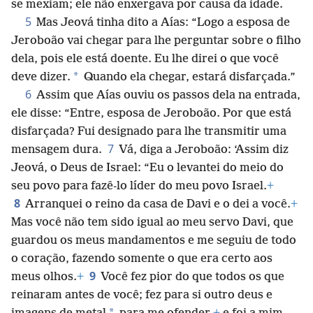
se mexiam; ele não enxergava por causa da idade.
5
Mas Jeová tinha dito a Aías: “Logo a esposa de
Jeroboão vai chegar para lhe perguntar sobre o filho
dela, pois ele está doente. Eu lhe direi o que você
*
deve dizer.
Quando ela chegar, estará disfarçada.”
6
Assim que Aías ouviu os passos dela na entrada,
ele disse: “Entre, esposa de Jeroboão. Por que está
disfarçada? Fui designado para lhe transmitir uma
7
mensagem dura.
Vá, diga a Jeroboão: ‘Assim diz
Jeová, o Deus de Israel: “Eu o levantei do meio do
seu povo para fazê-lo líder do meu povo Israel.
+
8
Arranquei o reino da casa de Davi e o dei a você.
+
Mas você não tem sido igual ao meu servo Davi, que
guardou os meus mandamentos e me seguiu de todo
o coração, fazendo somente o que era certo aos
9
meus olhos.
+
Você fez pior do que todos os que
reinaram antes de você; fez para si outro deus e