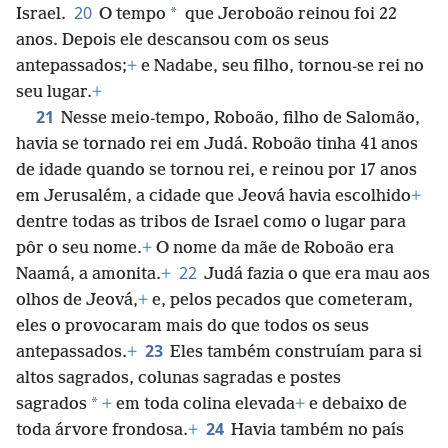
20
*
Israel.
O tempo
que Jeroboão reinou foi 22
anos. Depois ele descansou com os seus
antepassados;
+
e Nadabe, seu filho, tornou-se rei no
seu lugar.
+
21
Nesse meio-tempo, Roboão, filho de Salomão,
havia se tornado rei em Judá. Roboão tinha 41 anos
de idade quando se tornou rei, e reinou por 17 anos
em Jerusalém, a cidade que Jeová havia escolhido
+
dentre todas as tribos de Israel como o lugar para
pôr o seu nome.
+
O nome da mãe de Roboão era
22
Naamá, a amonita.
+
Judá fazia o que era mau aos
olhos de Jeová,
+
e, pelos pecados que cometeram,
eles o provocaram mais do que todos os seus
23
antepassados.
+
Eles também construíam para si
altos sagrados, colunas sagradas e postes
*
sagrados
+
em toda colina elevada
+
e debaixo de
24
toda árvore frondosa.
+
Havia também no país