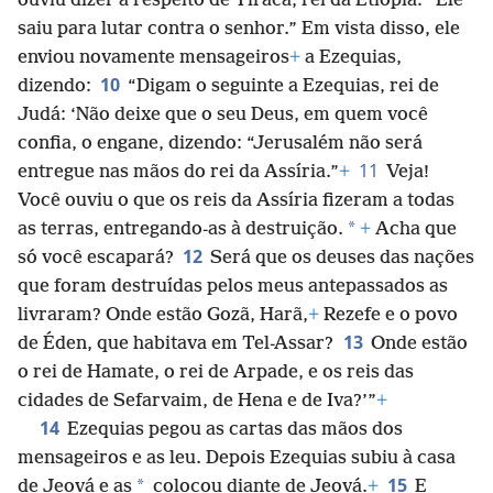
ouviu dizer a respeito de Tiraca, rei da Etiópia: “Ele
saiu para lutar contra o senhor.” Em vista disso, ele
enviou novamente mensageiros
+
a Ezequias,
10
dizendo:
“Digam o seguinte a Ezequias, rei de
Judá: ‘Não deixe que o seu Deus, em quem você
confia, o engane, dizendo: “Jerusalém não será
11
entregue nas mãos do rei da Assíria.”
+
Veja!
Você ouviu o que os reis da Assíria fizeram a todas
*
as terras, entregando-as à destruição.
+
Acha que
12
só você escapará?
Será que os deuses das nações
que foram destruídas pelos meus antepassados as
livraram? Onde estão Gozã, Harã,
+
Rezefe e o povo
13
de Éden, que habitava em Tel-Assar?
Onde estão
o rei de Hamate, o rei de Arpade, e os reis das
cidades de Sefarvaim, de Hena e de Iva?’”
+
14
Ezequias pegou as cartas das mãos dos
mensageiros e as leu. Depois Ezequias subiu à casa
15
*
de Jeová e as
colocou diante de Jeová.
+
E