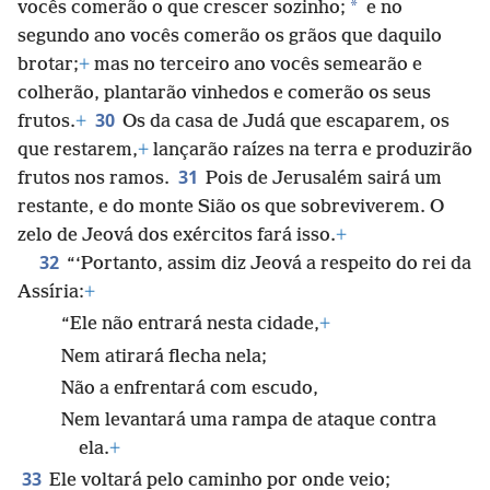
*
vocês comerão o que crescer sozinho;
e no
segundo ano vocês comerão os grãos que daquilo
brotar;
+
mas no terceiro ano vocês semearão
e
colherão, plantarão vinhedos e comerão os seus
30
frutos.
+
Os da casa de Judá que escaparem, os
que restarem,
+
lançarão raízes na terra e produzirão
31
frutos nos ramos.
Pois de Jerusalém sairá um
restante, e do monte Sião os que sobreviverem. O
zelo de Jeová dos exércitos fará isso.
+
32
“‘Portanto, assim diz Jeová a respeito do rei da
Assíria:
+
“Ele não entrará nesta cidade,
+
Nem atirará flecha nela;
Não a enfrentará com escudo,
Nem levantará uma rampa de ataque contra
ela.
+
33
Ele voltará pelo caminho por onde veio;