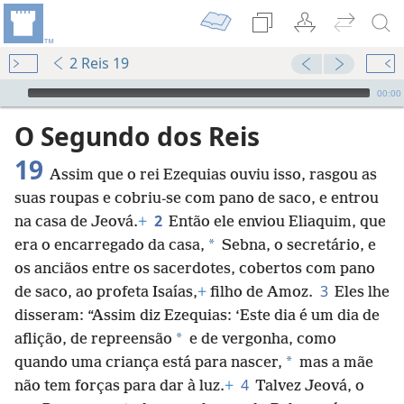
2 Reis 19
Audio Player
00:00
O Segundo dos Reis
19
Assim que o rei Ezequias ouviu isso, rasgou as
suas roupas e cobriu-se com pano de saco, e entrou
2
na casa de Jeová.
+
Então ele enviou Eliaquim, que
*
era o encarregado da casa,
Sebna, o secretário, e
os anciãos entre os sacerdotes, cobertos com pano
3
de saco, ao profeta Isaías,
+
filho de Amoz.
Eles lhe
disseram: “Assim diz Ezequias: ‘Este dia é um dia de
*
aflição, de repreensão
e de vergonha, como
*
quando uma criança está para nascer,
mas a mãe
4
não tem forças para dar à luz.
+
Talvez Jeová, o