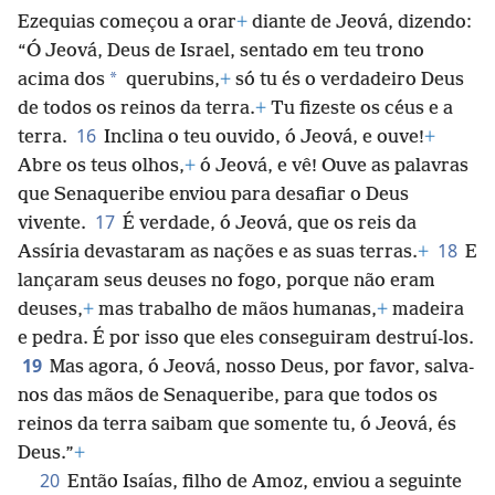
Ezequias começou a orar
+
diante de Jeová, dizendo:
“Ó Jeová, Deus de Israel, sentado em teu trono
*
acima dos
querubins,
+
só tu és o
verdadeiro Deus
de todos os reinos da terra.
+
Tu fizeste os céus e a
16
terra.
Inclina o teu ouvido, ó Jeová, e ouve!
+
Abre os teus olhos,
+
ó Jeová, e vê! Ouve as palavras
que Senaqueribe enviou para desafiar o Deus
17
vivente.
É verdade, ó Jeová, que os reis da
18
Assíria devastaram as nações e as suas terras.
+
E
lançaram seus deuses no fogo, porque não eram
deuses,
+
mas trabalho de mãos humanas,
+
madeira
e pedra. É por isso que eles conseguiram destruí-los.
19
Mas agora, ó Jeová, nosso Deus, por favor, salva-
nos das mãos de Senaqueribe, para que todos os
reinos da terra saibam que somente tu, ó Jeová, és
Deus.”
+
20
Então Isaías, filho de Amoz, enviou a seguinte