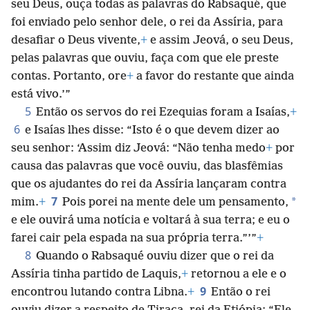
seu Deus, ouça todas as palavras do Rabsaqué, que
foi enviado pelo senhor dele, o rei da Assíria, para
desafiar o Deus vivente,
+
e assim Jeová, o seu Deus,
pelas palavras que ouviu, faça com que ele preste
contas. Portanto, ore
+
a favor do restante que ainda
está vivo.’”
5
Então os servos do rei Ezequias foram a Isaías,
+
6
e Isaías lhes disse: “Isto é o que devem dizer ao
seu senhor: ‘Assim diz Jeová: “Não tenha medo
+
por
causa das palavras que você ouviu, das blasfêmias
que os ajudantes do rei da Assíria lançaram contra
7
*
mim.
+
Pois porei na mente dele um pensamento,
e ele ouvirá uma notícia e voltará à sua terra; e eu o
farei cair pela espada na sua própria terra.”’”
+
8
Quando o Rabsaqué ouviu dizer que o rei da
Assíria tinha partido de Laquis,
+
retornou a ele e o
9
encontrou lutando contra Libna.
+
Então o rei