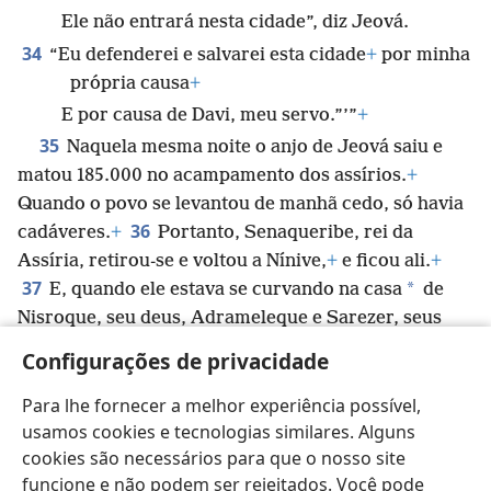
Ele não entrará nesta cidade”, diz Jeová.
34
“Eu defenderei e salvarei esta cidade
+
por minha
própria causa
+
E por causa de Davi, meu servo.”’”
+
35
Naquela mesma noite o anjo de Jeová saiu e
matou 185.000 no acampamento dos assírios.
+
Quando o povo se levantou de manhã cedo, só havia
36
cadáveres.
+
Portanto, Senaqueribe, rei da
Assíria, retirou-se e voltou a Nínive,
+
e ficou ali.
+
37
*
E, quando ele estava se curvando na casa
de
Nisroque, seu deus, Adrameleque e Sarezer, seus
próprios filhos, o mataram à espada
+
e fugiram para
Configurações de privacidade
a terra de Ararate.
+
E Esar-Hadom,
+
seu filho,
tornou-se rei no seu lugar.
Para lhe fornecer a melhor experiência possível,
usamos cookies e tecnologias similares. Alguns
cookies são necessários para que o nosso site
funcione e não podem ser rejeitados. Você pode