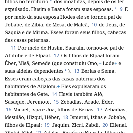
*
filhos no território
dos moabitas, depois de os ter
9
*
expulsado. Husim e Baara foram suas esposas.
E
por meio da sua esposa Hodes ele se tornou pai de
10
Jobabe, de Zibia, de Mesa, de Malcã,
de Jeuz, de
Saquia e de Mirma. Esses foram seus filhos, cabeças
das casas paternas.
11
Por meio de Husim, Saaraim tornou-se pai de
12
Abitube e de Elpaal.
Os filhos de Elpaal foram
Éber, Misã, Semede (que construiu Ono,
+
Lode
+
e
13
*
suas aldeias dependentes
),
Berias e Sema.
Esses eram cabeças das casas paternas dos
habitantes de Aijalom.
+
Eles expulsaram os
14
habitantes de Gate.
Havia também Aiô,
15
Sasaque, Jeremote,
Zebadias, Arade, Éder,
16
17
Micael, Ispa e Joa, filhos de Berias;
Zebadias,
18
Mesulão, Hizqui, Héber,
Ismerai, Izlias e Jobabe,
19
20
filhos de Elpaal;
Jaquim, Zicri, Zabdi,
Elienai,
21