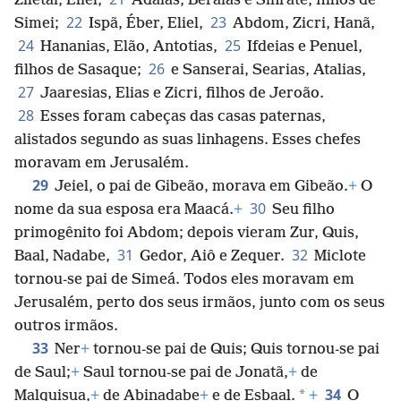
Ziletai, Eliel,
Adaías, Beraías e Sinrate, filhos de
22
23
Simei;
Ispã, Éber, Eliel,
Abdom, Zicri, Hanã,
24
25
Hananias, Elão, Antotias,
Ifdeias e Penuel,
26
filhos de Sasaque;
e Sanserai, Searias, Atalias,
27
Jaaresias, Elias e Zicri, filhos de Jeroão.
28
Esses foram cabeças das casas paternas,
alistados segundo as suas linhagens. Esses chefes
moravam em Jerusalém.
29
Jeiel, o pai de Gibeão, morava em Gibeão.
+
O
30
nome da sua esposa era Maacá.
+
Seu filho
primogênito foi Abdom; depois vieram Zur, Quis,
31
32
Baal, Nadabe,
Gedor, Aiô e Zequer.
Miclote
tornou-se pai de Simeá. Todos eles moravam em
Jerusalém, perto dos seus irmãos, junto com os seus
outros irmãos.
33
Ner
+
tornou-se pai de Quis; Quis tornou-se pai
de Saul;
+
Saul tornou-se pai de Jonatã,
+
de
34
*
Malquisua,
+
de Abinadabe
+
e de Esbaal.
+
O