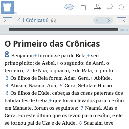
1 Crônicas 8
Audio Player
00:00
O Primeiro das Crônicas
8
Benjamim
+
tornou-se pai de Bela,
+
seu
primogênito; de Asbel,
+
o segundo; de Aará, o
2
terceiro;
de Noá, o quarto; e de Rafa, o quinto.
3
Os filhos de Bela foram Adar, Gera,
+
Abiúde,
4
5
Abisua, Naamã, Aoá,
Gera, Sefufã e Hurão.
6
Os filhos de Eúde, cabeças das casas paternas dos
habitantes de Geba,
+
que foram levados para o exílio
7
em Manaate, foram os seguintes:
Naamã, Aías e
Gera. Foi este último que os levou para o exílio, e ele
8
se tornou pai de Uza e de Aiude.
Saaraim teve