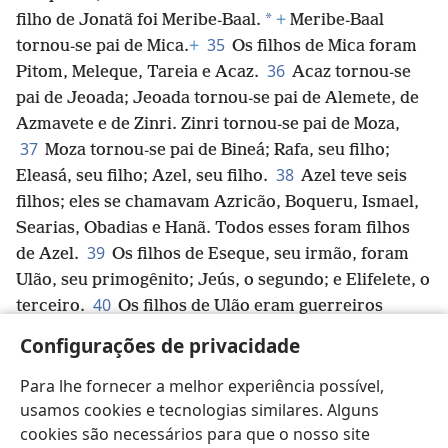
*
filho de Jonatã foi Meribe-Baal.
+
Meribe-Baal
35
tornou-se pai de Mica.
+
Os filhos de Mica foram
36
Pitom, Meleque, Tareia e Acaz.
Acaz tornou-se
pai de Jeoada; Jeoada tornou-se pai de Alemete, de
Azmavete e de Zinri. Zinri tornou-se pai de Moza,
37
Moza tornou-se pai de Bineá; Rafa, seu filho;
38
Eleasá, seu filho; Azel, seu filho.
Azel teve seis
filhos; eles se chamavam Azricão, Boqueru, Ismael,
Searias, Obadias e Hanã. Todos esses foram filhos
39
de Azel.
Os filhos de Eseque, seu irmão, foram
Ulão, seu primogênito; Jeús, o segundo; e Elifelete, o
40
terceiro.
Os filhos de Ulão eram guerreiros
*
valentes, que sabiam usar
o arco. Eles tinham
Configurações de privacidade
muitos filhos e netos, 150 ao todo. Todos esses foram
descendentes de Benjamim.
Para lhe fornecer a melhor experiência possível,
usamos cookies e tecnologias similares. Alguns
cookies são necessários para que o nosso site