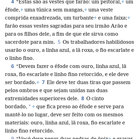
4
“Estas são as vestes que farão: um peitoral,
+
um
éfode,
+
uma túnica sem mangas,
+
uma veste
comprida enxadrezada, um turbante
+
e uma faixa;
+
farão essas vestes sagradas para seu irmão Arão e
para os filhos dele, a fim de que ele sirva como
5
sacerdote para mim.
Os trabalhadores habilidosos
usarão o ouro, a linha azul, a lã roxa, o fio escarlate e
o linho fino.
6
“Devem fazer o éfode com ouro, linha azul, lã
roxa, fio escarlate e linho fino retorcido, e ele deve
7
ser bordado.
+
Ele deve ter duas tiras que passem
pelos ombros e que sejam unidas nas duas
8
extremidades superiores dele.
O cinto
*
bordado,
+
que fica preso ao éfode e serve para
mantê-lo no lugar, deve ser feito com os mesmos
materiais: ouro, linha azul, lã roxa, fio escarlate e
linho fino retorcido.
9