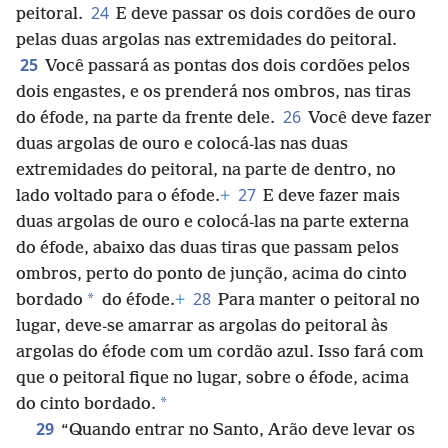
24
peitoral.
E deve passar os dois cordões de ouro
pelas duas argolas nas extremidades do peitoral.
25
Você passará as pontas dos dois cordões pelos
dois engastes, e os prenderá nos ombros, nas tiras
26
do éfode, na parte da frente dele.
Você deve fazer
duas argolas de ouro e colocá-las nas duas
extremidades do peitoral, na parte de dentro, no
27
lado voltado para o éfode.
+
E deve fazer mais
duas argolas de ouro e colocá-las na parte externa
do éfode, abaixo das duas tiras que passam pelos
ombros, perto do ponto de junção, acima do cinto
28
*
bordado
do éfode.
+
Para manter o peitoral no
lugar, deve-se amarrar as argolas do peitoral às
argolas do éfode com um cordão azul. Isso fará com
que o peitoral fique no lugar, sobre o éfode, acima
*
do cinto bordado.
29
“Quando entrar no Santo, Arão deve levar os