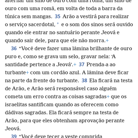
alternar um sino de ouro com uma romã, um sino de
ouro com uma romã, em volta de toda a barra da
35
túnica sem mangas.
Arão a vestirá para realizar
*
o serviço sacerdotal,
e o som dos sinos será ouvido
quando ele entrar no santuário perante Jeová e
quando sair dele, para que ele não morra.
+
36
“Você deve fazer uma lâmina brilhante de ouro
puro e, como se grava um selo, gravar nela: ‘A
37
santidade pertence a Jeová’.
+
Prenda-a ao
turbante
+
com um cordão azul. A lâmina deve ficar
38
na parte da frente do turbante.
Ela ficará na testa
de Arão, e Arão será responsável caso alguém
cometa um erro contra as coisas sagradas
+
que os
israelitas santificam quando as oferecem como
dádivas sagradas. Ela ficará sempre na testa de
Arão, para que eles obtenham aprovação perante
Jeová.
39
“Você deve tecer a veste comprida