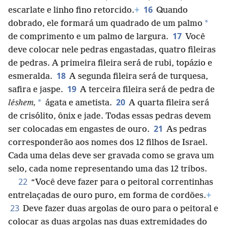
16
escarlate e linho fino retorcido.
+
Quando
*
dobrado, ele formará um quadrado de um palmo
17
de comprimento e um palmo de largura.
Você
deve colocar nele pedras engastadas, quatro fileiras
de pedras. A primeira fileira será de rubi, topázio e
18
esmeralda.
A segunda fileira será de turquesa,
19
safira e jaspe.
A terceira fileira será de pedra de
20
*
léshem,
ágata e ametista.
A quarta fileira será
de crisólito, ônix e jade. Todas essas pedras devem
21
ser colocadas em engastes de ouro.
As pedras
corresponderão aos nomes dos 12 filhos de Israel.
Cada uma delas deve ser gravada como se grava um
selo, cada nome representando uma das 12 tribos.
22
“Você deve fazer para o peitoral correntinhas
entrelaçadas de ouro puro, em forma de cordões.
+
23
Deve fazer duas argolas de ouro para o peitoral e
colocar as duas argolas nas duas extremidades do