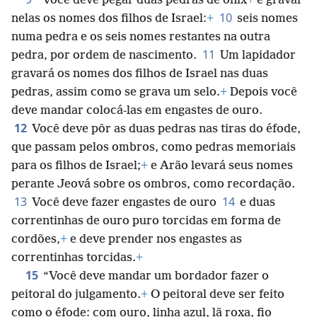
“Você deve pegar duas pedras de ônix
+
e gravar
10
nelas os nomes dos filhos de Israel:
+
seis nomes
numa pedra e os seis nomes restantes na outra
11
pedra, por ordem de nascimento.
Um lapidador
gravará os nomes dos filhos de Israel nas duas
pedras, assim como se grava um selo.
+
Depois você
deve mandar colocá-las em engastes de ouro.
12
Você deve pôr as duas pedras nas tiras do éfode,
que passam pelos ombros, como pedras memoriais
para os filhos de Israel;
+
e Arão levará seus nomes
perante Jeová sobre os ombros, como recordação.
13
14
Você deve fazer engastes de ouro
e duas
correntinhas de ouro puro torcidas em forma de
cordões,
+
e deve prender nos engastes as
correntinhas torcidas.
+
15
“Você deve mandar um bordador fazer o
peitoral do julgamento.
+
O peitoral deve ser feito
como o éfode: com ouro, linha azul, lã roxa, fio