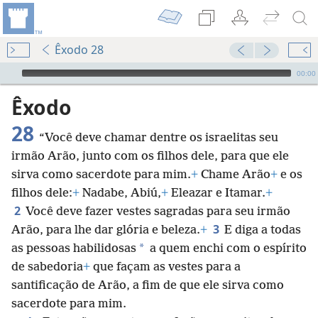
Êxodo 28
Audio Player
00:00
Êxodo
28
“Você deve chamar dentre os israelitas seu
irmão Arão, junto com os filhos dele, para que ele
sirva como sacerdote para mim.
+
Chame Arão
+
e os
filhos dele:
+
Nadabe, Abiú,
+
Eleazar e Itamar.
+
2
Você deve fazer vestes sagradas para seu irmão
3
Arão, para lhe dar glória e beleza.
+
E diga a todas
*
as pessoas habilidosas
a quem enchi com o espírito
de sabedoria
+
que façam as vestes para a
santificação de Arão, a fim de que ele sirva como
sacerdote para mim.