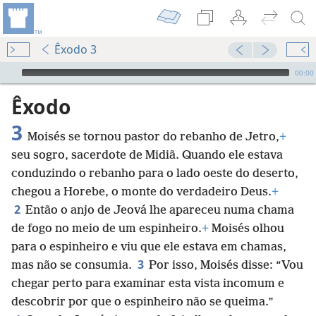
Êxodo 3
Audio Player
00:00
Êxodo
3
Moisés se tornou pastor do rebanho de Jetro,
+
seu sogro, sacerdote de Midiã. Quando ele estava
conduzindo o rebanho para o lado oeste do deserto,
chegou a Horebe, o monte do verdadeiro Deus.
+
2
Então o anjo de Jeová lhe apareceu numa chama
de fogo no meio de um espinheiro.
+
Moisés olhou
para o espinheiro e viu que ele estava em chamas,
3
mas não se consumia.
Por isso, Moisés disse: “Vou
chegar perto para examinar esta vista incomum e
descobrir por que o espinheiro não se queima.”