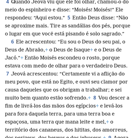
4
Quando Jeová viu que ele foi olhar, chamou-o do
meio do espinheiro e disse: “Moisés! Moisés!” Ele
5
respondeu: “Aqui estou.”
Então Deus disse: “Não
se aproxime mais. Tire as sandálias dos pés, porque
o lugar em que você está pisando é solo sagrado.”
6
Ele acrescentou: “Eu sou o Deus do seu pai, o
Deus de Abraão,
+
o Deus de Isaque
+
e o Deus de
Jacó.”
+
Então Moisés escondeu o rosto, porque
estava com medo de olhar para o verdadeiro Deus.
7
Jeová acrescentou: “Certamente vi a aflição do
meu povo, que está no Egito, e ouvi seu clamor por
causa daqueles que os obrigam a trabalhar; e sei
8
muito bem quanto estão sofrendo.
+
Vou descer a
fim de livrá-los das mãos dos egípcios
+
e levá-los
para fora daquela terra, para uma terra boa e
espaçosa, uma terra que mana leite e mel,
+
o
território dos cananeus, dos hititas, dos amorreus,
9