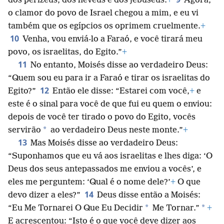
dos perizeus, dos heveus e dos jebuseus.
+
Agora,
o clamor do povo de Israel chegou a mim, e eu vi
também que os egípcios os oprimem cruelmente.
+
10
Venha, vou enviá-lo a Faraó, e você tirará meu
povo, os israelitas, do Egito.”
+
11
No entanto, Moisés disse ao verdadeiro Deus:
“Quem sou eu para ir a Faraó e tirar os israelitas do
12
Egito?”
Então ele disse: “Estarei com você,
+
e
este é o sinal para você de que fui eu quem o enviou:
depois de você ter tirado o povo do Egito, vocês
*
servirão
ao verdadeiro Deus neste monte.”
+
13
Mas Moisés disse ao verdadeiro Deus:
“Suponhamos que eu vá aos israelitas e lhes diga: ‘O
Deus dos seus antepassados me enviou a vocês’, e
eles me perguntem: ‘Qual é o nome dele?’
+
O que
14
devo dizer a eles?”
Deus disse então a Moisés:
*
*
“Eu Me Tornarei O Que Eu Decidir
Me Tornar.”
+
E acrescentou: “Isto é o que você deve dizer aos