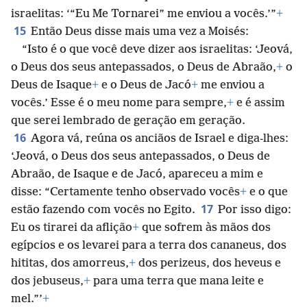
israelitas: ‘“Eu Me Tornarei” me enviou a vocês.’”
+
15
Então Deus disse mais uma vez a Moisés:
“Isto é o que você deve dizer aos israelitas: ‘Jeová,
o Deus dos seus antepassados, o Deus de Abraão,
+
o
Deus de Isaque
+
e o Deus de Jacó
+
me enviou a
vocês.’ Esse é o meu nome para sempre,
+
e é assim
que serei lembrado de geração em geração.
16
Agora vá, reúna os anciãos de Israel e diga-lhes:
‘Jeová, o Deus dos seus antepassados, o Deus de
Abraão, de Isaque e de Jacó, apareceu a mim e
disse: “Certamente tenho observado vocês
+
e o que
17
estão fazendo com vocês no Egito.
Por isso digo:
Eu os tirarei da aflição
+
que sofrem às mãos dos
egípcios e os levarei para a terra dos cananeus, dos
hititas, dos amorreus,
+
dos perizeus, dos heveus e
dos jebuseus,
+
para uma terra que mana leite e
mel.”’
+