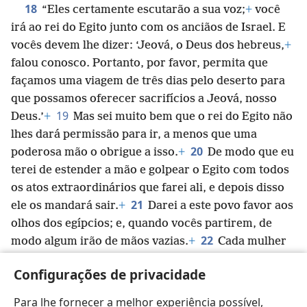
18
“Eles certamente escutarão a sua voz;
+
você
irá ao rei do Egito junto com os anciãos de Israel. E
vocês devem lhe dizer: ‘Jeová, o Deus dos hebreus,
+
falou conosco. Portanto, por favor, permita que
façamos uma viagem de três dias pelo deserto para
que possamos oferecer sacrifícios a Jeová, nosso
19
Deus.’
+
Mas sei muito bem que o rei do Egito não
lhes dará permissão para ir, a menos que uma
20
poderosa mão o obrigue a isso.
+
De modo que eu
terei de estender a mão e golpear o Egito com todos
os atos extraordinários que farei ali, e depois disso
21
ele os mandará sair.
+
Darei a este povo favor aos
olhos dos egípcios; e, quando vocês partirem, de
22
modo algum irão de mãos vazias.
+
Cada mulher
deve pedir artigos de prata e de ouro, bem como
Configurações de privacidade
roupas à sua vizinha e à mulher que estiver
hospedada em sua casa; vocês os porão em seus
Para lhe fornecer a melhor experiência possível,