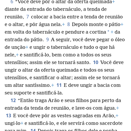
6
“Você deve pôr o altar da oferta queimada
+
diante da entrada do tabernáculo, a tenda de
7
reunião,
colocar a bacia entre a tenda de reunião
8
e o altar, e pôr água nela.
+
Depois monte o pátio
+
*
em volta do tabernáculo e pendure a cortina
+
da
9
entrada do pátio.
A seguir, você deve pegar o óleo
de unção
+
e ungir o tabernáculo e tudo o que há
nele,
+
e santificá-lo, bem como a todos os seus
10
utensílios; assim ele se tornará santo.
Você deve
ungir o altar da oferta queimada e todos os seus
utensílios, e santificar o altar; assim ele se tornará
11
um altar santíssimo.
+
E deve ungir a bacia com
seu suporte e santificá-la.
12
“Então traga Arão e seus filhos para perto da
entrada da tenda de reunião, e lave-os com água.
+
13
E você deve pôr as vestes sagradas em Arão,
+
ungi-lo
+
e santificá-lo, e ele servirá como sacerdote
14