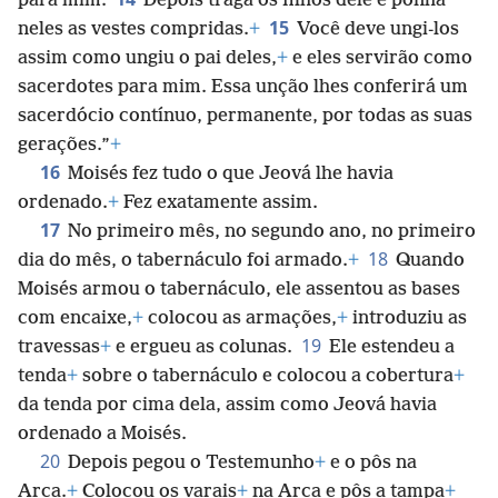
para mim.
Depois traga os filhos dele e ponha
15
neles as vestes compridas.
+
Você deve ungi-los
assim como ungiu o pai deles,
+
e eles servirão como
sacerdotes para mim. Essa unção lhes conferirá um
sacerdócio contínuo, permanente, por todas as suas
gerações.”
+
16
Moisés fez tudo o que Jeová lhe havia
ordenado.
+
Fez exatamente assim.
17
No primeiro mês, no segundo ano, no primeiro
18
dia do mês, o tabernáculo foi armado.
+
Quando
Moisés armou o tabernáculo, ele assentou as bases
com encaixe,
+
colocou as armações,
+
introduziu as
19
travessas
+
e ergueu as colunas.
Ele estendeu a
tenda
+
sobre o tabernáculo e colocou a cobertura
+
da tenda por cima dela, assim como Jeová havia
ordenado a Moisés.
20
Depois pegou o Testemunho
+
e o pôs na
Arca.
+
Colocou os varais
+
na Arca e pôs a tampa
+