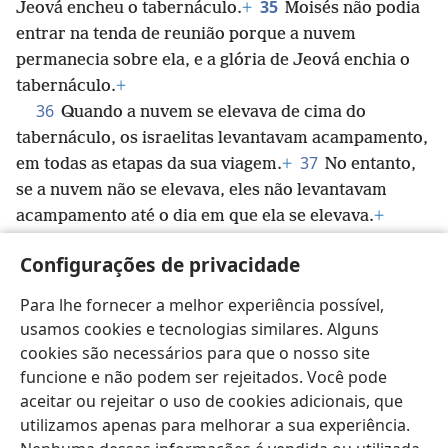
35
Jeová encheu o tabernáculo.
+
Moisés não podia
entrar na tenda de reunião porque a nuvem
permanecia sobre ela, e a glória de Jeová enchia o
tabernáculo.
+
36
Quando a nuvem se elevava de cima do
tabernáculo, os israelitas levantavam acampamento,
37
em todas as etapas da sua viagem.
+
No entanto,
se a nuvem não se elevava, eles não levantavam
acampamento até o dia em que ela se elevava.
+
38
Pois a nuvem de Jeová ficava sobre o
Configurações de privacidade
tabernáculo durante o dia, e um fogo ficava sobre
ele durante a noite, à vista de toda a casa de Israel,
Para lhe fornecer a melhor experiência possível,
em todas as etapas da sua viagem.
+
usamos cookies e tecnologias similares. Alguns
cookies são necessários para que o nosso site
funcione e não podem ser rejeitados. Você pode
aceitar ou rejeitar o uso de cookies adicionais, que
utilizamos apenas para melhorar a sua experiência.
Português (Brasil)
Compartilhar
Preferências