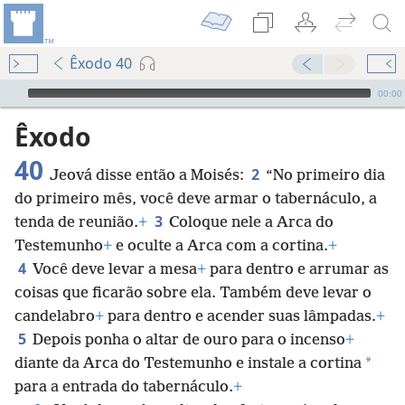
Êxodo 40
Audio Player
00:00
Êxodo
40
2
Jeová disse então a Moisés:
“No primeiro dia
do primeiro mês, você deve armar o tabernáculo, a
3
tenda de reunião.
+
Coloque nele a Arca do
Testemunho
+
e oculte a Arca com a cortina.
+
4
Você deve levar a mesa
+
para dentro e arrumar as
coisas que ficarão sobre ela. Também deve levar o
candelabro
+
para dentro e acender suas lâmpadas.
+
5
Depois ponha o altar de ouro para o incenso
+
*
diante da Arca do Testemunho e instale a cortina
para a entrada do tabernáculo.
+