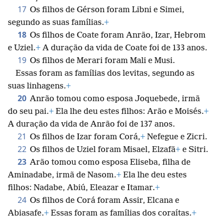
17
Os filhos de Gérson foram Libni e Simei,
segundo as suas famílias.
+
18
Os filhos de Coate foram Anrão, Izar, Hebrom
e Uziel.
+
A duração da vida de Coate foi de 133 anos.
19
Os filhos de Merari foram Mali e Musi.
Essas foram as famílias dos levitas, segundo as
suas linhagens.
+
20
Anrão tomou como esposa Joquebede, irmã
do seu pai.
+
Ela lhe deu estes filhos: Arão e Moisés.
+
A duração da vida de Anrão foi de 137 anos.
21
Os filhos de Izar foram Corá,
+
Nefegue e Zicri.
22
Os filhos de Uziel foram Misael, Elzafã
+
e Sitri.
23
Arão tomou como esposa Eliseba, filha de
Aminadabe, irmã de Nasom.
+
Ela lhe deu estes
filhos: Nadabe, Abiú, Eleazar e Itamar.
+
24
Os filhos de Corá foram Assir, Elcana e
Abiasafe.
+
Essas foram as famílias dos coraítas.
+