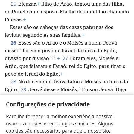
25
Eleazar,
+
filho de Arão, tomou uma das filhas
de Putiel como esposa. Ela lhe deu um filho chamado
Fineias.
+
Esses são os cabeças das casas paternas dos
levitas, segundo as suas famílias.
+
26
Esses são o Arão e o Moisés a quem Jeová
disse: “Tirem o povo de Israel da terra do Egito,
27
*
divisão por divisão.”
+
Foram eles, Moisés e
Arão, que falaram a Faraó, rei do Egito, para tirar o
povo de Israel do Egito.
+
28
No dia em que Jeová falou a Moisés na terra do
29
Egito,
Jeová disse a Moisés: “Eu sou Jeová. Diga
a Faraó, rei do Egito, tudo o que eu lhe disser.”
Configurações de privacidade
30
Então Moisés disse a Jeová: “Tenho dificuldade
*
para falar;
portanto, como é que Faraó me
Para lhe fornecer a melhor experiência possível,
escutará?”
+
usamos cookies e tecnologias similares. Alguns
cookies são necessários para que o nosso site