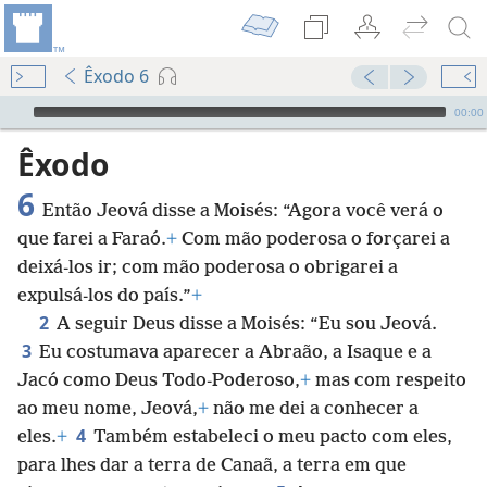
Êxodo 6
Audio Player
00:00
Êxodo
6
Então Jeová disse a Moisés: “Agora você verá o
que farei a Faraó.
+
Com mão poderosa o forçarei a
deixá-los ir; com mão poderosa o obrigarei a
expulsá-los do país.”
+
2
A seguir Deus disse a Moisés: “Eu sou Jeová.
3
Eu costumava aparecer a Abraão, a Isaque e a
Jacó como Deus Todo-Poderoso,
+
mas com respeito
ao meu nome, Jeová,
+
não me dei a conhecer a
4
eles.
+
Também estabeleci o meu pacto com eles,
para lhes dar a terra de Canaã, a terra em que