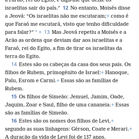
a Faraó, rei do Egito, e diga-lhe que deixe os
12
israelitas sair do país.”
No entanto, Moisés disse
a Jeová: “Os israelitas não me escutaram;
+
como é
que Faraó me escutará, visto que tenho dificuldade
13
*
para falar?”
+
Mas Jeová repetiu a Moisés e a
Arão as ordens que deviam dar aos israelitas e a
Faraó, rei do Egito, a fim de tirar os israelitas da
terra do Egito.
14
Estes são os cabeças da casa dos seus pais. Os
filhos de Rubem, primogênito de Israel:
+
Hanoque,
Palu, Esrom e Carmi.
+
Essas são as famílias de
Rubem.
15
Os filhos de Simeão: Jemuel, Jamim, Oade,
Jaquim, Zoar e Saul, filho de uma cananeia.
+
Essas
são as famílias de Simeão.
16
Estes são os nomes dos filhos de Levi,
+
segundo as suas linhagens: Gérson, Coate e Merari.
+
A duração da vida de Levi foi de 137 anos.