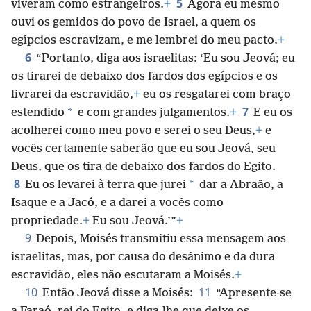
5
viveram como estrangeiros.
+
Agora eu mesmo
ouvi os gemidos do povo de Israel, a quem os
egípcios escravizam, e me lembrei do meu pacto.
+
6
“Portanto, diga aos israelitas: ‘Eu sou Jeová; eu
os tirarei de debaixo dos fardos dos egípcios e os
livrarei da escravidão,
+
eu os resgatarei com braço
7
*
estendido
e com grandes julgamentos.
+
E eu os
acolherei como meu povo e serei o seu Deus,
+
e
vocês certamente saberão que eu sou Jeová, seu
Deus, que os tira de debaixo dos fardos do Egito.
8
*
Eu os levarei à terra que jurei
dar a Abraão, a
Isaque e a Jacó, e a darei a vocês como
propriedade.
+
Eu sou Jeová.’”
+
9
Depois, Moisés transmitiu essa mensagem aos
israelitas, mas, por causa do desânimo e da dura
escravidão, eles não escutaram a Moisés.
+
10
11
Então Jeová disse a Moisés:
“Apresente-se