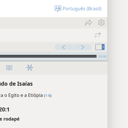
Português (Brasil)
00:00
do de Isaías
ra o Egito e a Etiópia
(
1-6
)
20:1
e rodapé