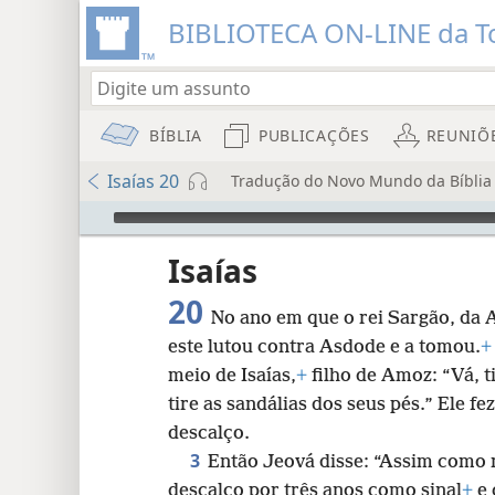
BIBLIOTECA ON-LINE da To
BÍBLIA
PUBLICAÇÕES
REUNIÕ
Isaías 20
Tradução do Novo Mundo da Bíblia 
Audio Player
rada
Isaías
20
No ano em que o rei Sargão, da A
este lutou contra Asdode e a tomou.
+
meio de Isaías,
+
filho de Amoz: “Vá, t
tire as sandálias dos seus pés.” Ele fe
descalço.
3
Então Jeová disse: “Assim como 
descalço por três anos como sinal
+
e 