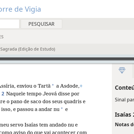
rre de Vigia
ES
Sagrada (Edição de Estudo)
*
ssíria, enviou o Tartã
a Asdode,
+
Conteú
2
Naquele tempo Jeová disse por
Sinal pa
ire o pano de saco dos seus quadris e
*
z isso, e passou a andar nu
e
Isaías 
Notas d
meu servo Isaías tem andado nu e
como aviso do que vai acontecer com