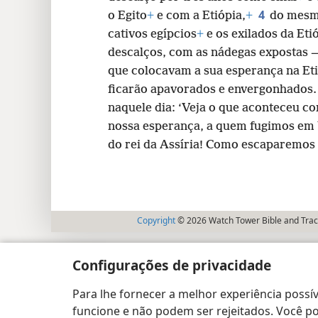
4
o Egito
+
e com a Etiópia,
+
do mesmo
cativos egípcios
+
e os exilados da Eti
descalços, com as nádegas expostas 
que colocavam a sua esperança na Et
ficarão apavorados e envergonhados
naquele dia: ‘Veja o que aconteceu 
nossa esperança, a quem fugimos em 
do rei da Assíria! Como escaparemos
Copyright
© 2026 Watch Tower Bible and Tract
Configurações de privacidade
Para lhe fornecer a melhor experiência possív
funcione e não podem ser rejeitados. Você pod