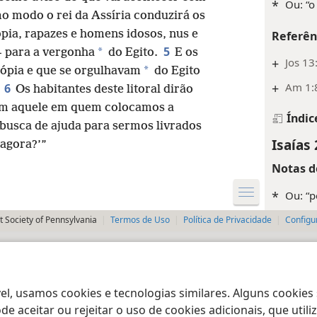
*
Ou: “o
 modo o rei da Assíria conduzirá os
ópia, rapazes e homens idosos, nus e
Referên
5
*
— para a vergonha
do Egito.
E os
+
Jos 13
*
iópia e que se orgulhavam
do Egito
+
Am 1:
6
.
Os habitantes deste litoral dirão
com aquele em quem colocamos a
Índic
busca de ajuda para sermos livrados
Isaías 
 agora?’”
Notas d
*
Ou: “p
 Society of Pennsylvania
Termos de Uso
Política de Privacidade
Configu
Referên
+
Is 1:1
Índic
el, usamos cookies e tecnologias similares. Alguns cookies
Isaías 
e aceitar ou rejeitar o uso de cookies adicionais, que uti