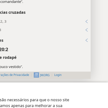
 comandante”.
cias cruzadas
:2, 3
8
es
20:2
e rodapé
ouco vestido”.
rações de Privacidade
Login
JW.ORG
cias cruzadas
es
 são necessários para que o nosso site
20:3
lizamos apenas para melhorar a sua