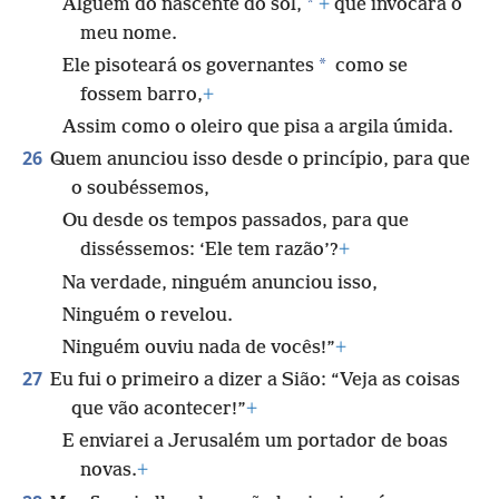
*
Alguém do nascente do sol,
+
que invocará o
meu nome.
*
Ele pisoteará os governantes
como se
fossem barro,
+
Assim como o oleiro que pisa a argila úmida.
26
Quem anunciou isso desde o princípio, para que
o soubéssemos,
Ou desde os tempos passados, para que
disséssemos: ‘Ele tem razão’?
+
Na verdade, ninguém anunciou isso,
Ninguém o revelou.
Ninguém ouviu nada de vocês!”
+
27
Eu fui o primeiro a dizer a Sião: “Veja as coisas
que vão acontecer!”
+
E enviarei a Jerusalém um portador de boas
novas.
+