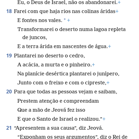
Eu, o Deus de Israel, não os abandonarei.
+
18
Farei com que haja rios nas colinas áridas
+
*
E fontes nos vales.
+
Transformarei o deserto numa lagoa repleta
de juncos,
E a terra árida em nascentes de água.
+
19
Plantarei no deserto o cedro,
A acácia, a murta e o pinheiro.
+
Na planície desértica plantarei o junípero,
Junto com o freixo e com o cipreste,
+
20
Para que todas as pessoas vejam e saibam,
Prestem atenção e compreendam
Que a mão de Jeová fez isso
E que o Santo de Israel o realizou.”
+
21
“Apresentem a sua causa”, diz Jeová.
“Exponham os seus argumentos”, diz o Rei de