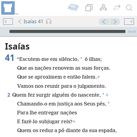
Isaías 41
Audio Player
00:00
Isaías
41
*
“Escutem-me em silêncio,
ó ilhas;
Que as nações renovem as suas forças.
Que se aproximem e então falem.
+
Vamos nos reunir para o julgamento.
2
*
Quem fez surgir alguém do nascente,
+
*
Chamando-o em justiça aos Seus pés,
Para lhe entregar nações
E fazê-lo subjugar reis?
+
Quem os reduz a pó diante da sua espada,