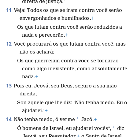
direita de justiça.’
11
Veja! Todos os que se iram contra você serão
envergonhados e humilhados.
+
Os que lutam contra você serão reduzidos a
nada e perecerão.
+
12
Você procurará os que lutam contra você, mas
não os achará;
Os que guerreiam contra você se tornarão
como algo inexistente, como absolutamente
nada.
+
13
Pois eu, Jeová, seu Deus, seguro a sua mão
direita;
Sou aquele que lhe diz: ‘Não tenha medo. Eu o
ajudarei.’
+
14
*
Não tenha medo, ó verme
Jacó,
+
*
Ó homens de Israel, eu ajudarei vocês”,
diz
Jeová, seu Resgatador,
+
o Santo de Israel.