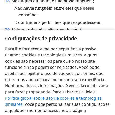
28
Mas fiquei olhando, e não havia ninguém;
Não havia ninguém entre eles que desse
conselho.
E continuei a pedir-lhes que respondessem.
29
*
Vejam, todos eles são uma ilusão.
Configurações de privacidade
Seus trabalhos não são nada.
*
Suas imagens de metal
são vento e algo sem
Para lhe fornecer a melhor experiência possível,
valor.
+
usamos cookies e tecnologias similares. Alguns
cookies são necessários para que o nosso site
funcione e não podem ser rejeitados. Você pode
aceitar ou rejeitar o uso de cookies adicionais, que
utilizamos apenas para melhorar a sua experiência.
Português (Brasil)
Compartilhar
Preferências
Nenhuma dessas informações é vendida ou utilizada
Copyright
© 2026 Watch Tower Bible and Tract Society of Pennsylvania
para fazer propaganda. Para saber mais, leia a
Termos de Uso
Política de Privacidade
Configurações de Privacidade
Login
JW.ORG
Política global sobre uso de cookies e tecnologias
similares
. Você pode personalizar suas configurações
a qualquer momento acessando a página