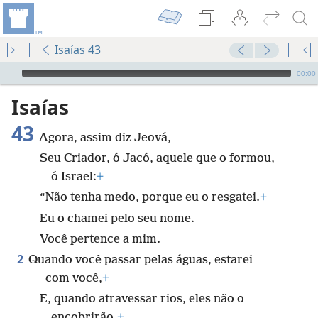
Isaías 43
Audio Player
00:00
Isaías
43
Agora, assim diz Jeová,
Seu Criador, ó Jacó, aquele que o formou,
ó Israel:
+
“Não tenha medo, porque eu o resgatei.
+
Eu o chamei pelo seu nome.
Você pertence a mim.
2
Quando você passar pelas águas, estarei
com você,
+
E, quando atravessar rios, eles não o
encobrirão.
+