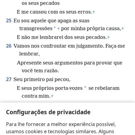
os seus pecados
E me cansou com os seus erros.
+
25
Eu sou aquele que apaga as suas
*
transgressões
+
por minha própria causa,
+
E não me lembrarei dos seus pecados.
+
26
Vamos nos confrontar em julgamento. Faça-me
lembrar,
Apresente seus argumentos para provar que
você tem razão.
27
Seu primeiro pai pecou,
*
E seus próprios porta-vozes
se rebelaram
contra mim.
+
28
Portanto, profanarei os príncipes do lugar santo,
Configurações de privacidade
E vou entregar Jacó à destruição
E sujeitar Israel a insultos.
+
Para lhe fornecer a melhor experiência possível,
usamos cookies e tecnologias similares. Alguns