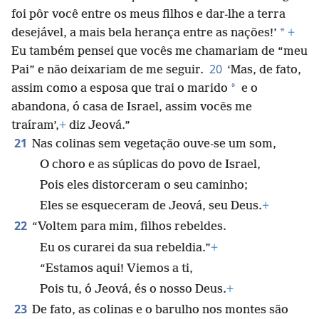
foi pôr você entre os meus filhos e dar-lhe a terra
*
desejável, a mais bela herança entre as nações!’
+
Eu também pensei que vocês me chamariam de “meu
20
Pai” e não deixariam de me seguir.
‘Mas, de fato,
*
assim como a esposa que trai o marido
e o
abandona, ó casa de Israel, assim vocês me
traíram’,
+
diz Jeová.”
21
Nas colinas sem vegetação ouve-se um som,
O choro e as súplicas do povo de Israel,
Pois eles distorceram o seu caminho;
Eles se esqueceram de Jeová, seu Deus.
+
22
“Voltem para mim, filhos rebeldes.
Eu os curarei da sua rebeldia.”
+
“Estamos aqui! Viemos a ti,
Pois tu, ó Jeová, és o nosso Deus.
+
23
De fato, as colinas e o barulho nos montes são