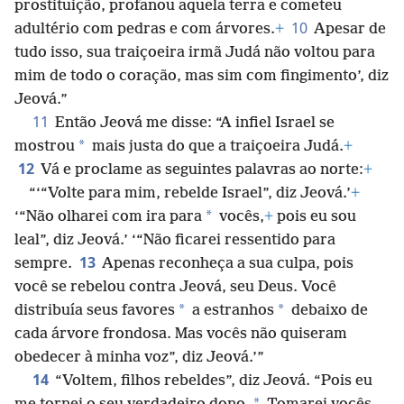
prostituição, profanou aquela terra e cometeu
10
adultério com pedras e com árvores.
+
Apesar de
tudo isso, sua traiçoeira irmã Judá não voltou para
mim de todo o coração, mas sim com fingimento’, diz
Jeová.”
11
Então Jeová me disse: “A infiel Israel se
*
mostrou
mais justa do que a traiçoeira Judá.
+
12
Vá e proclame as seguintes palavras ao norte:
+
“‘“Volte para mim, rebelde Israel”, diz Jeová.’
+
*
‘“Não olharei com ira para
vocês,
+
pois eu sou
leal”, diz Jeová.’ ‘“Não ficarei ressentido para
13
sempre.
Apenas reconheça a sua culpa, pois
você se rebelou contra Jeová, seu Deus. Você
*
*
distribuía seus favores
a estranhos
debaixo de
cada árvore frondosa. Mas vocês não quiseram
obedecer à minha voz”, diz Jeová.’”
14
“Voltem, filhos rebeldes”, diz Jeová. “Pois eu