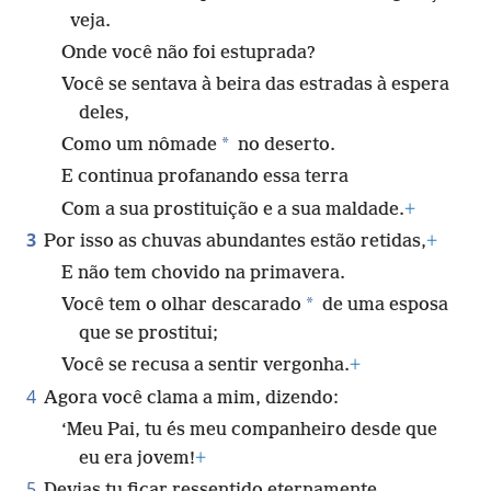
veja.
Onde você não foi estuprada?
Você se sentava à beira das estradas à espera
deles,
*
Como um nômade
no deserto.
E continua profanando essa terra
Com a sua prostituição e a sua maldade.
+
3
Por isso as chuvas abundantes estão retidas,
+
E não tem chovido na primavera.
*
Você tem o olhar descarado
de uma esposa
que se prostitui;
Você se recusa a sentir vergonha.
+
4
Agora você clama a mim, dizendo:
‘Meu Pai, tu és meu companheiro desde que
eu era jovem!
+
5
Devias tu ficar ressentido eternamente,