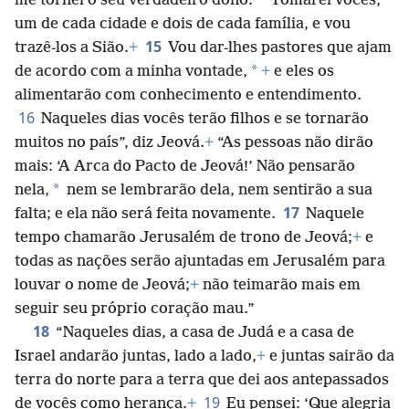
*
me tornei o seu verdadeiro dono.
Tomarei vocês,
um de cada cidade e dois de cada família, e vou
15
trazê-los a Sião.
+
Vou dar-lhes pastores que ajam
*
de acordo com a minha vontade,
+
e eles os
alimentarão com conhecimento e entendimento.
16
Naqueles dias vocês terão filhos e se tornarão
muitos no país”, diz Jeová.
+
“As pessoas não dirão
mais: ‘A Arca do Pacto de Jeová!’ Não pensarão
*
nela,
nem se lembrarão dela, nem sentirão a sua
17
falta; e ela não será feita novamente.
Naquele
tempo chamarão Jerusalém de trono de Jeová;
+
e
todas as nações serão ajuntadas em Jerusalém para
louvar o nome de Jeová;
+
não teimarão mais em
seguir seu próprio coração mau.”
18
“Naqueles dias, a casa de Judá e a casa de
Israel andarão juntas, lado a lado,
+
e juntas sairão da
terra do norte para a terra que dei aos antepassados
19
de vocês como herança.
+
Eu pensei: ‘Que alegria