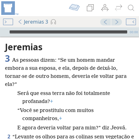
Jeremias 3
Audio Player
00:00
Jeremias
3
As pessoas dizem: “Se um homem mandar
embora a sua esposa, e ela, depois de deixá-lo,
tornar-se de outro homem, deveria ele voltar para
ela?”
Será que essa terra não foi totalmente
profanada?
+
“Você se prostituiu com muitos
companheiros,
+
E agora deveria voltar para mim?” diz Jeová.
2
“Levante os olhos para as colinas sem vegetação e