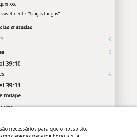
queiros.
ssivelmente: “lanças longas”.
cias cruzadas
:9
es
el 39:10
es
el 39:11
e rodapé
 o vale.
ale das Multidões de Gogue”.
rações de Privacidade
Login
JW.ORG
 são necessários para que o nosso site
cias cruzadas
lizamos apenas para melhorar a sua