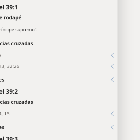
el 39:1
e rodapé
ríncipe supremo”.
cias cruzadas
2
13; 32:26
es
el 39:2
cias cruzadas
4, 15
es
el 39:3