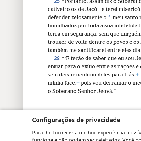
25
“Portanto, assim diz o Soberano
cativeiro os de Jacó
+
e terei misericó
*
defender zelosamente o
meu santo 
humilhados por toda a sua infidelida
terra em segurança, sem que ninguém
trouxer de volta dentre os povos e os 
também me santificarei entre eles dia
28
“‘E terão de saber que eu sou J
enviar para o exílio entre as nações e 
sem deixar nenhum deles para trás.
+
minha face,
+
pois vou derramar o meu 
o Soberano Senhor Jeová.”
Configurações de privacidade
Copyright
© 2026 Watch Tower Bible and Tract
Para lhe fornecer a melhor experiência possív
funcione e não podem ser rejeitados. Você pod