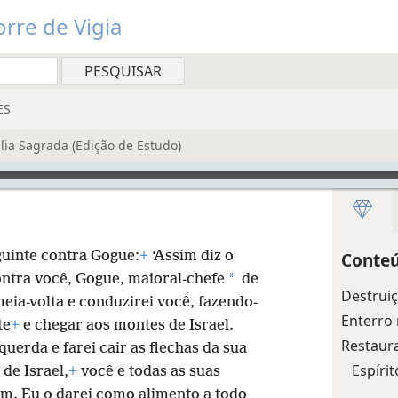
rre de Vigia
ES
ia Sagrada (Edição de Estudo)
guinte contra Gogue:
+
‘Assim diz o
Conteú
*
ntra você, Gogue, maioral-chefe
de
Destrui
meia-volta e conduzirei você, fazendo-
Enterro
te
+
e chegar aos montes de Israel.
Restaura
uerda e farei cair as flechas da sua
Espíri
de Israel,
+
você e todas as suas
m. Eu o darei como alimento a todo