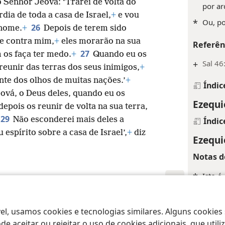
 Senhor Jeová: ‘Trarei de volta do
por ar
rdia de toda a casa de Israel,
+
e vou
*
Ou, po
26
nome.
+
Depois de terem sido
de contra mim,
+
eles morarão na sua
Referên
27
 os faça ter medo.
+
Quando eu os
+
Sal 46
reunir das terras dos seus inimigos,
+
nte dos olhos de muitas nações.’
+
Índic
eová, o Deus deles, quando eu os
Ezequi
depois os reunir de volta na sua terra,
29
Não esconderei mais deles a
Índic
espírito sobre a casa de Israel’,
+
diz
Ezequi
Notas d
*
Isto é,
*
Ou: “v
 Society of Pennsylvania
Termos de Uso
Política de Privacidade
Configu
el, usamos cookies e tecnologias similares. Alguns cookies
Referên
e aceitar ou rejeitar o uso de cookies adicionais, que uti