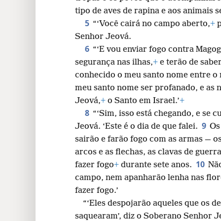
tipo de aves de rapina e aos animais s
24
5
“‘Você cairá no campo aberto,
+
p
Senhor Jeová.
6
“‘E vou enviar fogo contra Mago
segurança nas ilhas,
+
e terão de sabe
conhecido o meu santo nome entre o m
meu santo nome ser profanado, e as n
Jeová,
+
o Santo em Israel.’
+
8
“‘Sim, isso está chegando, e se 
9
Jeová. ‘Este é o dia de que falei.
Os
sairão e farão fogo com as armas — o
arcos e as flechas, as clavas de guerr
10
fazer fogo
+
durante sete anos.
Não
campo, nem apanharão lenha nas flore
fazer fogo.’
“‘Eles despojarão aqueles que os d
saquearam’, diz o Soberano Senhor J