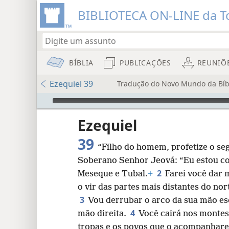
BIBLIOTECA ON-LINE da To
BÍBLIA
PUBLICAÇÕES
REUNIÕ
Ezequiel 39
Tradução do Novo Mundo da Bíbl
Audio Player
rada
Ezequiel
39
“Filho do homem, profetize o se
Soberano Senhor Jeová: “Eu estou co
2
Meseque e Tubal.
+
Farei você dar 
o vir das partes mais distantes do nor
8
3
Vou derrubar o arco da sua mão esq
4
mão direita.
Você cairá nos montes 
16
tropas e os povos que o acompanhare