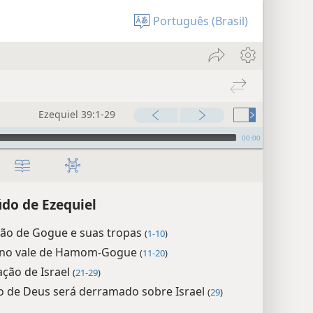
Português (Brasil)
Ezequiel 39:1-29
00:00
do de Ezequiel
ção de Gogue e suas tropas
(
1-10
)
 no vale de Hamom-Gogue
(
11-20
)
ção de Israel
(
21-29
)
to de Deus será derramado sobre Israel
(
29
)