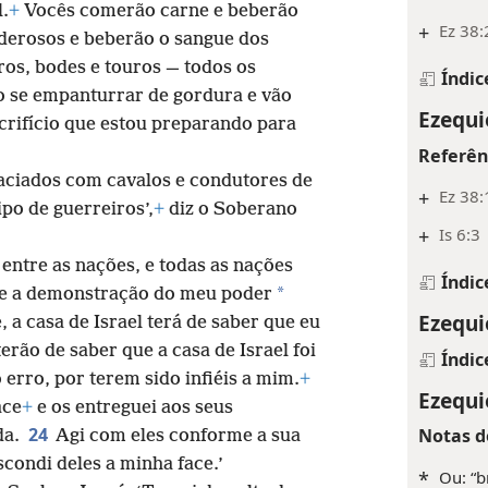
l.
+
Vocês comerão carne e beberão
+
Ez 38:
derosos e beberão o sangue dos
ros, bodes e touros — todos os
Índic
o se empanturrar de gordura e vão
Ezequi
crifício que estou preparando para
Referên
saciados com cavalos e condutores de
+
Ez 38:
po de guerreiros’,
+
diz o Soberano
+
Is 6:3
 entre as nações, e todas as nações
Índic
*
 e a demonstração do meu poder
Ezequi
 a casa de Israel terá de saber que eu
erão de saber que a casa de Israel foi
Índic
 erro, por terem sido infiéis a mim.
+
Ezequi
ace
+
e os entreguei aos seus
24
Notas d
da.
Agi com eles conforme a sua
scondi deles a minha face.’
*
Ou: “b