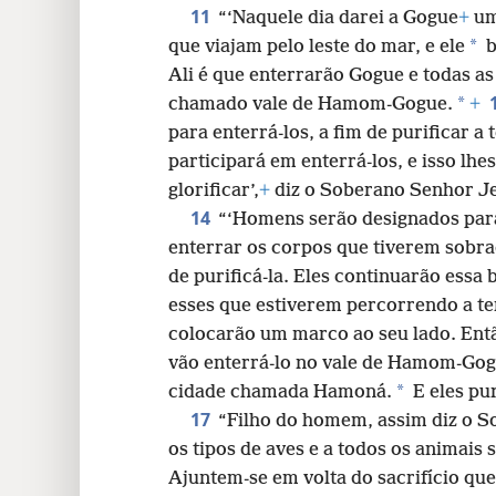
11
“‘Naquele dia darei a Gogue
+
uma
*
que viajam pelo leste do mar, e ele
b
Ali é que enterrarão Gogue e todas as
*
chamado vale de Hamom-Gogue.
+
para enterrá-los, a fim de purificar a 
participará em enterrá-los, e isso lh
glorificar’,
+
diz o Soberano Senhor J
14
“‘Homens serão designados para
enterrar os corpos que tiverem sobrad
de purificá-la. Eles continuarão essa
esses que estiverem percorrendo a t
colocarão um marco ao seu lado. Entã
vão enterrá-lo no vale de Hamom-Gog
*
cidade chamada Hamoná.
E eles pur
17
“Filho do homem, assim diz o S
os tipos de aves e a todos os animais
Ajuntem-se em volta do sacrifício qu