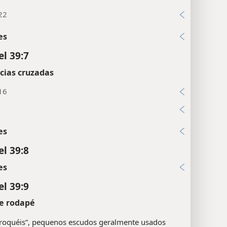
22
es
el 39:7
cias cruzadas
16
es
el 39:8
es
el 39:9
e rodapé
roquéis”, pequenos escudos geralmente usados