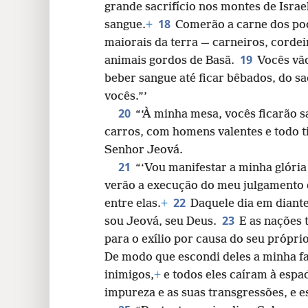
grande sacrifício nos montes de Israe
18
sangue.
+
Comerão a carne dos po
maiorais da terra — carneiros, cordei
19
animais gordos de Basã.
Vocês vã
beber sangue até ficar bêbados, do sa
vocês.”’
20
“‘À minha mesa, vocês ficarão 
carros, com homens valentes e todo ti
Senhor Jeová.
21
“‘Vou manifestar a minha glória
verão a execução do meu julgamento
22
entre elas.
+
Daquele dia em diante,
23
sou Jeová, seu Deus.
E as nações t
para o exílio por causa do seu próprio
De modo que escondi deles a minha f
inimigos,
+
e todos eles caíram à espa
impureza e as suas transgressões, e e