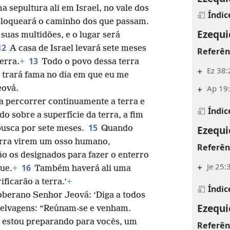
 sepultura ali em Israel, no vale dos
Índic
loqueará o caminho dos que passam.
Ezequi
 suas multidões, e o lugar será
12
A casa de Israel levará sete meses
Referên
13
terra.
+
Todo o povo dessa terra
+
Ez 38:
es trará fama no dia em que eu me
+
Ap 19:
eová.
 percorrer continuamente a terra e
Índic
o sobre a superfície da terra, a fim
15
Ezequi
 busca por sete meses.
Quando
erra virem um osso humano,
Referên
o os designados para fazer o enterro
+
Je 25:
16
ue.
+
Também haverá ali uma
ificarão a terra.’
+
Índic
oberano Senhor Jeová: ‘Diga a todos
Ezequi
 selvagens: “Reúnam-se e venham.
e estou preparando para vocês, um
Referên