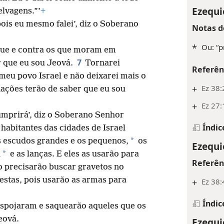
Ezequi
elvagens.”’
+
ois eu mesmo falei’, diz o Soberano
Notas d
*
Ou: “p
gue e contra os que moram em
7
r que eu sou Jeová.
Tornarei
Referên
eu povo Israel e não deixarei mais o
+
Ez 38:
ações terão de saber que eu sou
+
Ez 27:
cumprirá’, diz o Soberano Senhor
Índic
 habitantes das cidades de Israel
*
s escudos grandes e os pequenos,
os
Ezequi
*
a
e as lanças. E eles as usarão para
Referên
 precisarão buscar gravetos no
stas, pois usarão as armas para
+
Ez 38:
Índic
espojaram e saquearão aqueles que os
eová.
Ezequi