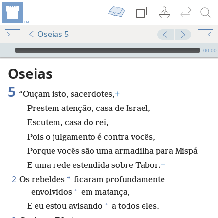
Oseias 5
Audio Player
00:00
Oseias
5
“Ouçam isto, sacerdotes,
+
Prestem atenção, casa de Israel,
Escutem, casa do rei,
Pois o julgamento é contra vocês,
Porque vocês são uma armadilha para Mispá
E uma rede estendida sobre Tabor.
+
2
*
Os rebeldes
ficaram profundamente
*
envolvidos
em matança,
*
E eu estou avisando
a todos eles.