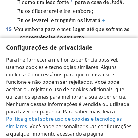
*
E como um leão forte
para a casa de Judá.
Eu os dilacerarei e irei embora;
+
Eu os levarei, e ninguém os livrará.
+
15
Vou embora para o meu lugar até que sofram as
consequências do seu erro,
Configurações de privacidade
*
E então eles buscarão o meu favor.
+
Quando estiverem em aflição, procurarão
Para lhe fornecer a melhor experiência possível,
por mim.”
+
usamos cookies e tecnologias similares. Alguns
cookies são necessários para que o nosso site
funcione e não podem ser rejeitados. Você pode
aceitar ou rejeitar o uso de cookies adicionais, que
utilizamos apenas para melhorar a sua experiência.
Português (Brasil)
Compartilhar
Preferências
Nenhuma dessas informações é vendida ou utilizada
Copyright
© 2026 Watch Tower Bible and Tract Society of Pennsylvania
para fazer propaganda. Para saber mais, leia a
Termos de Uso
Política de Privacidade
Configurações de Privacidade
Login
JW.ORG
Política global sobre uso de cookies e tecnologias
similares
. Você pode personalizar suas configurações
a qualquer momento acessando a página