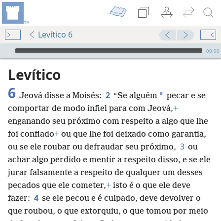
Levítico 6
Audio Player
00:00
Levítico
6
2
*
Jeová disse a Moisés:
“Se alguém
pecar e se
comportar de modo infiel para com Jeová,
+
enganando seu próximo com respeito a algo que lhe
foi confiado
+
ou que lhe foi deixado como garantia,
3
ou se ele roubar ou defraudar seu próximo,
ou
achar algo perdido e mentir a respeito disso, e se ele
jurar falsamente a respeito de qualquer um desses
pecados que ele cometer,
+
isto é o que ele deve
4
fazer:
se ele pecou e é culpado, deve devolver o
que roubou, o que extorquiu, o que tomou por meio