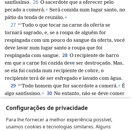
26
santíssimo.
O sacerdote que a oferecer pelo
pecado a comerá.
+
Será comida num lugar santo, no
pátio da tenda de reunião.
+
27
“‘Tudo o que tocar na carne da oferta se
tornará sagrado, e, se a roupa de alguém for
respingada com um pouco do sangue da oferta, você
deve lavar num lugar santo a roupa que foi
28
respingada com sangue.
O recipiente de barro
em que a carne foi cozida deve ser destroçado. Mas,
se ela foi cozida num recipiente de cobre, o
recipiente terá de ser esfregado e lavado com água.
29
“‘Todo homem que for sacerdote a comerá.
+
É
30
algo santíssimo.
+
No entanto, não se deve comer
nenhuma oferta pelo pecado se um pouco do seu
Configurações de privacidade
sangue for trazido para dentro da tenda de reunião,
para fazer expiação no lugar santo.
+
Deve ser
Para lhe fornecer a melhor experiência possível,
queimada no fogo.
usamos cookies e tecnologias similares. Alguns