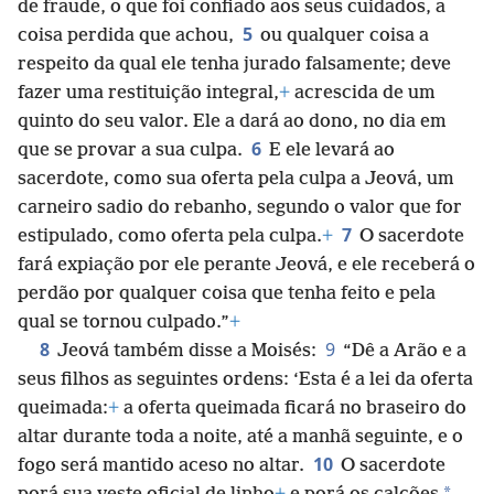
de fraude, o que foi confiado aos seus cuidados, a
5
coisa perdida que achou,
ou qualquer coisa a
respeito da qual ele tenha jurado falsamente; deve
fazer uma restituição integral,
+
acrescida de um
quinto do seu valor. Ele a dará ao dono, no dia em
6
que se provar a sua culpa.
E ele levará ao
sacerdote, como sua oferta pela culpa a Jeová, um
carneiro sadio do rebanho, segundo o valor que for
7
estipulado, como oferta pela culpa.
+
O sacerdote
fará expiação por ele perante Jeová, e ele receberá o
perdão por qualquer coisa que tenha feito e pela
qual se tornou culpado.”
+
8
9
Jeová também disse a Moisés:
“Dê a Arão e a
seus filhos as seguintes ordens: ‘Esta é a lei da oferta
queimada:
+
a oferta queimada ficará no braseiro do
altar durante toda a noite, até a manhã seguinte, e o
10
fogo será mantido aceso no altar.
O sacerdote