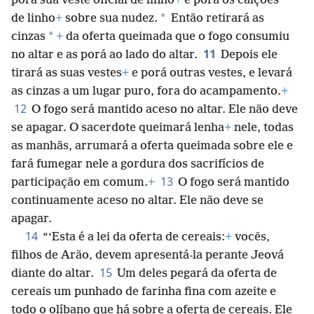
*
porá sua veste oficial de linho
+
e porá os calções
*
de linho
+
sobre sua nudez.
Então retirará as
*
cinzas
+
da oferta queimada que o fogo consumiu
11
no altar e as porá ao lado do altar.
Depois ele
tirará as suas vestes
+
e porá outras vestes, e levará
as cinzas a um lugar puro, fora do acampamento.
+
12
O fogo será mantido aceso no altar. Ele não deve
se apagar. O sacerdote queimará lenha
+
nele, todas
as manhãs, arrumará a oferta queimada sobre ele e
fará fumegar nele a gordura dos sacrifícios de
13
participação em comum.
+
O fogo será mantido
continuamente aceso no altar. Ele não deve se
apagar.
14
“‘Esta é a lei da oferta de cereais:
+
vocês,
filhos de Arão, devem apresentá-la perante Jeová
15
diante do altar.
Um deles pegará da oferta de
cereais um punhado de farinha fina com azeite e
todo o olíbano que há sobre a oferta de cereais. Ele