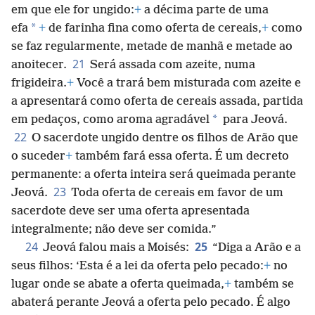
em que ele for ungido:
+
a décima parte de uma
*
efa
+
de farinha fina como oferta de cereais,
+
como
se faz regularmente, metade de manhã e metade ao
21
anoitecer.
Será assada com azeite, numa
frigideira.
+
Você a trará bem misturada com azeite e
a apresentará como oferta de cereais assada, partida
*
em pedaços, como aroma agradável
para Jeová.
22
O sacerdote ungido dentre os filhos de Arão que
o suceder
+
também fará essa oferta. É um decreto
permanente: a oferta inteira será queimada perante
23
Jeová.
Toda oferta de cereais em favor de um
sacerdote deve ser uma oferta apresentada
integralmente; não deve ser comida.”
24
25
Jeová falou mais a Moisés:
“Diga a Arão e a
seus filhos: ‘Esta é a lei da oferta pelo pecado:
+
no
lugar onde se abate a oferta queimada,
+
também se
abaterá perante Jeová a oferta pelo pecado. É algo