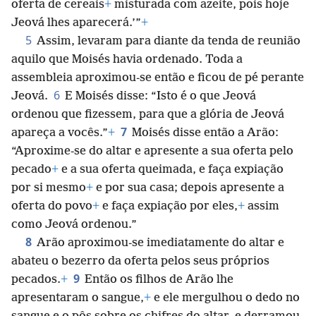
oferta de cereais
+
misturada com azeite, pois hoje
Jeová lhes aparecerá.’”
+
5
Assim, levaram para diante da tenda de reunião
aquilo que Moisés havia ordenado. Toda a
assembleia aproximou-se então e ficou de pé perante
6
Jeová.
E Moisés disse: “Isto é o que Jeová
ordenou que fizessem, para que a glória de Jeová
7
apareça a vocês.”
+
Moisés disse então a Arão:
“Aproxime-se do altar e apresente a sua oferta pelo
pecado
+
e a sua oferta queimada, e faça expiação
por si mesmo
+
e por sua casa; depois apresente a
oferta do povo
+
e faça expiação por eles,
+
assim
como Jeová ordenou.”
8
Arão aproximou-se imediatamente do altar e
abateu o bezerro da oferta pelos seus próprios
9
pecados.
+
Então os filhos de Arão lhe
apresentaram o sangue,
+
e ele mergulhou o dedo no