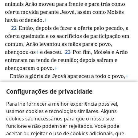
animais Arão moveu para frente e para trás como
oferta movida perante Jeová, assim como Moisés
havia ordenado.
+
22
Então, depois de fazer a oferta pelo pecado, a
oferta queimada e os sacrifícios de participação em
comum, Arão levantou as mãos para o povo,
23
abençoou-os
+
e desceu.
Por fim, Moisés e Arão
entraram na tenda de reunião; depois saíram e
abençoaram o povo.
+
Então a glória de Jeová apareceu a todo o povo,
+
24
e saiu fogo da parte de Jeová
+
e consumiu a
Configurações de privacidade
oferta queimada e os pedaços de gordura no altar.
Todo o povo viu isso; eles começaram a gritar e se
Para lhe fornecer a melhor experiência possível,
prostraram com o rosto por terra.
+
usamos cookies e tecnologias similares. Alguns
cookies são necessários para que o nosso site
funcione e não podem ser rejeitados. Você pode
aceitar ou rejeitar o uso de cookies adicionais, que