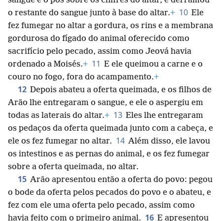
sangue e o pôs sobre os chifres do altar, e derramou
10
o restante do sangue junto à base do altar.
+
Ele
fez fumegar no altar a gordura, os rins e a membrana
gordurosa do fígado do animal oferecido como
sacrifício pelo pecado, assim como Jeová havia
11
ordenado a Moisés.
+
E ele queimou a carne e o
couro no fogo, fora do acampamento.
+
12
Depois abateu a oferta queimada, e os filhos de
Arão lhe entregaram o sangue, e ele o aspergiu em
13
todas as laterais do altar.
+
Eles lhe entregaram
os pedaços da oferta queimada junto com a cabeça, e
14
ele os fez fumegar no altar.
Além disso, ele lavou
os intestinos e as pernas do animal, e os fez fumegar
sobre a oferta queimada, no altar.
15
Arão apresentou então a oferta do povo: pegou
o bode da oferta pelos pecados do povo e o abateu, e
fez com ele uma oferta pelo pecado, assim como
16
havia feito com o primeiro animal.
E apresentou