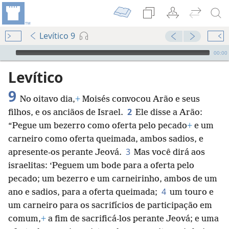
Levítico 9
Audio Player
00:00
Levítico
9
No oitavo dia,
+
Moisés convocou Arão e seus
2
filhos, e os anciãos de Israel.
Ele disse a Arão:
“Pegue um bezerro como oferta pelo pecado
+
e um
carneiro como oferta queimada, ambos sadios, e
3
apresente-os perante Jeová.
Mas você dirá aos
israelitas: ‘Peguem um bode para a oferta pelo
pecado; um bezerro e um carneirinho, ambos de um
4
ano e sadios, para a oferta queimada;
um touro e
um carneiro para os sacrifícios de participação em
comum,
+
a fim de sacrificá-los perante Jeová; e uma