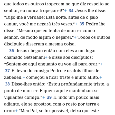
que todos os outros tropecem no que diz respeito ao
34
senhor, eu nunca tropeçarei!”
+
Jesus lhe disse:
“Digo-lhe a verdade: Esta noite, antes de o galo
35
cantar, você me negará três vezes.”
+
Pedro lhe
disse: “Mesmo que eu tenha de morrer com o
senhor, de modo algum o negarei.”
+
Todos os outros
discípulos disseram a mesma coisa.
36
Jesus chegou então com eles a um lugar
chamado Getsêmani
+
e disse aos discípulos:
“Sentem-se aqui enquanto eu vou ali para orar.”
+
37
E, levando consigo Pedro e os dois filhos de
Zebedeu,
+
começou a ficar triste e muito aflito.
+
38
Disse-lhes então: “Estou profundamente triste, a
ponto de morrer. Fiquem aqui e mantenham-se
39
vigilantes comigo.”
+
E, indo um pouco mais
adiante, ele se prostrou com o rosto por terra e
orou:
+
“Meu Pai, se for possível, deixa que este