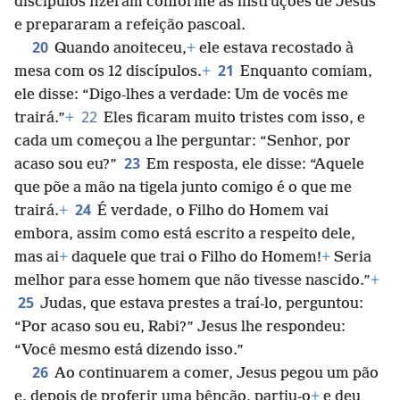
discípulos fizeram conforme as instruções de Jesus
e prepararam a refeição pascoal.
20
Quando anoiteceu,
+
ele estava recostado à
21
mesa com os 12 discípulos.
+
Enquanto comiam,
ele disse: “Digo-lhes a verdade: Um de vocês me
22
trairá.”
+
Eles ficaram muito tristes com isso, e
cada um começou a lhe perguntar: “Senhor, por
23
acaso sou eu?”
Em resposta, ele disse: “Aquele
que põe a mão na tigela junto comigo é o que me
24
trairá.
+
É verdade, o Filho do Homem vai
embora, assim como está escrito a respeito dele,
mas ai
+
daquele que trai o Filho do Homem!
+
Seria
melhor para esse homem que não tivesse nascido.”
+
25
Judas, que estava prestes a traí-lo, perguntou:
“Por acaso sou eu, Rabi?” Jesus lhe respondeu:
“Você mesmo está dizendo isso.”
26
Ao continuarem a comer, Jesus pegou um pão
e, depois de proferir uma bênção, partiu-o
+
e deu