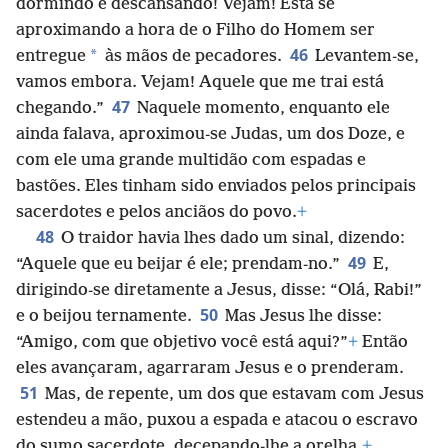
dormindo e descansando! Vejam! Está se
aproximando a hora de o Filho do Homem ser
46
*
entregue
às mãos de pecadores.
Levantem-se,
vamos embora. Vejam! Aquele que me trai está
47
chegando.”
Naquele momento, enquanto ele
ainda falava, aproximou-se Judas, um dos Doze, e
com ele uma grande multidão com espadas e
bastões. Eles tinham sido enviados pelos principais
sacerdotes e pelos anciãos do povo.
+
48
O traidor havia lhes dado um sinal, dizendo:
49
“Aquele que eu beijar é ele; prendam-no.”
E,
dirigindo-se diretamente a Jesus, disse: “Olá, Rabi!”
50
e o beijou ternamente.
Mas Jesus lhe disse:
“Amigo, com que objetivo você está aqui?”
+
Então
eles avançaram, agarraram Jesus e o prenderam.
51
Mas, de repente, um dos que estavam com Jesus
estendeu a mão, puxou a espada e atacou o escravo
do sumo sacerdote, decepando-lhe a orelha.
+