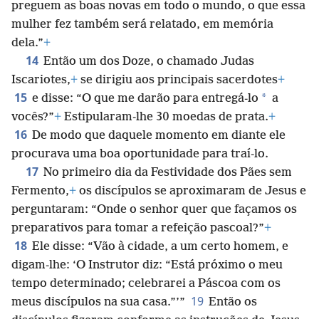
preguem as boas novas em todo o mundo, o que essa
mulher fez também será relatado, em memória
dela.”
+
14
Então um dos Doze, o chamado Judas
Iscariotes,
+
se dirigiu aos principais sacerdotes
+
15
*
e disse: “O que me darão para entregá-lo
a
vocês?”
+
Estipularam-lhe 30 moedas de prata.
+
16
De modo que daquele momento em diante ele
procurava uma boa oportunidade para traí-lo.
17
No primeiro dia da Festividade dos Pães sem
Fermento,
+
os discípulos se aproximaram de Jesus e
perguntaram: “Onde o senhor quer que façamos os
preparativos para tomar a refeição pascoal?”
+
18
Ele disse: “Vão à cidade, a um certo homem, e
digam-lhe: ‘O Instrutor diz: “Está próximo o meu
tempo determinado; celebrarei a Páscoa com os
19
meus discípulos na sua casa.”’”
Então os