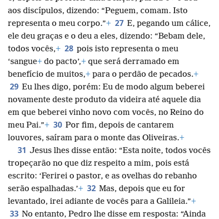
aos discípulos, dizendo: “Peguem, comam. Isto
27
representa o meu corpo.”
+
E, pegando um cálice,
ele deu graças e o deu a eles, dizendo: “Bebam dele,
28
todos vocês,
+
pois isto representa o meu
‘sangue
+
do pacto’,
+
que será derramado em
benefício de muitos,
+
para o perdão de pecados.
+
29
Eu lhes digo, porém: Eu de modo algum beberei
novamente deste produto da videira até aquele dia
em que beberei vinho novo com vocês, no Reino do
30
meu Pai.”
+
Por fim, depois de cantarem
louvores, saíram para o monte das Oliveiras.
+
31
Jesus lhes disse então: “Esta noite, todos vocês
tropeçarão no que diz respeito a mim, pois está
escrito: ‘Ferirei o pastor, e as ovelhas do rebanho
32
serão espalhadas.’
+
Mas, depois que eu for
levantado, irei adiante de vocês para a Galileia.”
+
33
No entanto, Pedro lhe disse em resposta: “Ainda