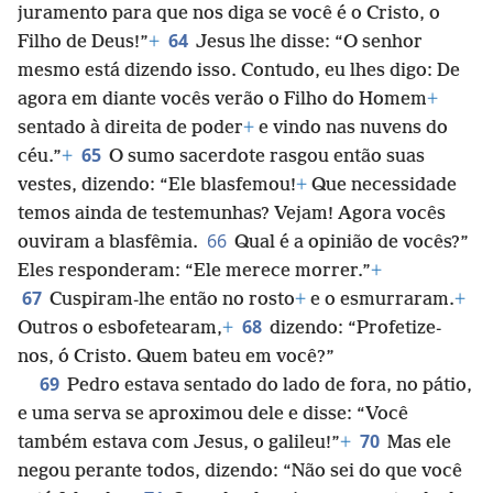
juramento para que nos diga se você é o Cristo, o
64
Filho de Deus!”
+
Jesus lhe disse: “O senhor
mesmo está dizendo isso. Contudo, eu lhes digo: De
agora em diante vocês verão o Filho do Homem
+
sentado à direita de poder
+
e vindo nas nuvens do
65
céu.”
+
O sumo sacerdote rasgou então suas
vestes, dizendo: “Ele blasfemou!
+
Que necessidade
temos ainda de testemunhas? Vejam! Agora vocês
66
ouviram a blasfêmia.
Qual é a opinião de vocês?”
Eles responderam: “Ele merece morrer.”
+
67
Cuspiram-lhe então no rosto
+
e o esmurraram.
+
68
Outros o esbofetearam,
+
dizendo: “Profetize-
nos, ó Cristo. Quem bateu em você?”
69
Pedro estava sentado do lado de fora, no pátio,
e uma serva se aproximou dele e disse: “Você
70
também estava com Jesus, o galileu!”
+
Mas ele
negou perante todos, dizendo: “Não sei do que você