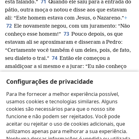
71
está falando.”
Quando ele saiu para a entrada do
pátio, outra moça o notou e disse aos que estavam
ali: “Este homem estava com Jesus, o Nazareno.”
+
72
Ele novamente negou, com um juramento: “Não
73
conheço esse homem!”
Pouco depois, os que
estavam ali se aproximaram e disseram a Pedro:
“Certamente você também é um deles, pois, de fato,
74
seu dialeto o trai.”
Então ele começou a
amaldiçoar a si mesmo e a jurar: “Eu não conheço
esse homem!” E imediatamente um galo cantou.
Configurações de privacidade
75
E Pedro se lembrou do que Jesus tinha dito:
“Antes de o galo cantar, você me negará três vezes.”
+
Para lhe fornecer a melhor experiência possível,
Então ele saiu e chorou amargamente.
usamos cookies e tecnologias similares. Alguns
cookies são necessários para que o nosso site
funcione e não podem ser rejeitados. Você pode
aceitar ou rejeitar o uso de cookies adicionais, que
utilizamos apenas para melhorar a sua experiência.
Português (Brasil)
Compartilhar
Preferências
Nenhuma dessas informações é vendida ou utilizada