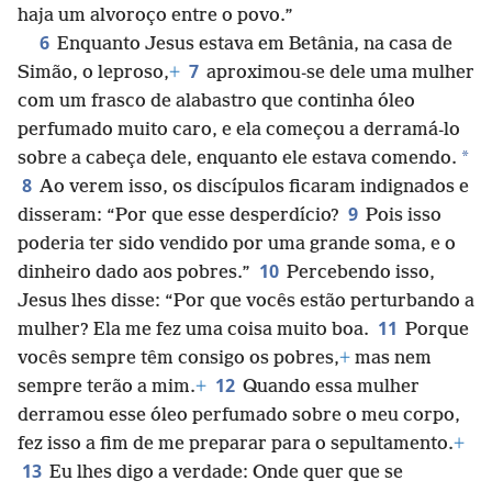
haja um alvoroço entre o povo.”
6
Enquanto Jesus estava em Betânia, na casa de
7
Simão, o leproso,
+
aproximou-se dele uma mulher
com um frasco de alabastro que continha óleo
perfumado muito caro, e ela começou a derramá-lo
*
sobre a cabeça dele, enquanto ele estava comendo.
8
Ao verem isso, os discípulos ficaram indignados e
9
disseram: “Por que esse desperdício?
Pois isso
poderia ter sido vendido por uma grande soma, e o
10
dinheiro dado aos pobres.”
Percebendo isso,
Jesus lhes disse: “Por que vocês estão perturbando a
11
mulher? Ela me fez uma coisa muito boa.
Porque
vocês sempre têm consigo os pobres,
+
mas nem
12
sempre terão a mim.
+
Quando essa mulher
derramou esse óleo perfumado sobre o meu corpo,
fez isso a fim de me preparar para o sepultamento.
+
13
Eu lhes digo a verdade: Onde quer que se