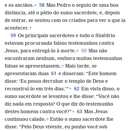
58
e os anciãos.
+
Mas Pedro o seguiu de uma boa
distância, até o pátio do sumo sacerdote, e, depois
de entrar, se sentou com os criados para ver o que ia
acontecer.
+
59
Os principais sacerdotes e todo o Sinédrio
estavam procurando falsos testemunhos contra
60
Jesus, para entregá-lo à morte.
+
Mas não
encontraram nenhum, embora muitas testemunhas
falsas se apresentassem.
+
Mais tarde, se
61
apresentaram duas
e disseram: “Este homem
disse: ‘Eu posso derrubar o templo de Deus e
62
reconstruí-lo em três dias.’”
+
Em vista disso, o
sumo sacerdote se levantou e lhe disse: “Você não
diz nada em resposta? O que diz do testemunho
63
destes homens contra você?”
+
Mas Jesus
continuou calado.
+
Então o sumo sacerdote lhe
disse: “Pelo Deus vivente, eu ponho você sob