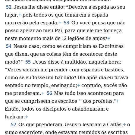
52
Jesus lhe disse então: “Devolva a espada ao seu
lugar,
+
pois todos os que tomarem a espada
53
morrerão pela espada.
+
Ou você pensa que não
posso apelar ao meu Pai, para que ele me forneça
neste momento mais de 12 legiões de anjos?
+
54
Nesse caso, como se cumpririam as Escrituras
que dizem que as coisas têm de acontecer deste
55
modo?”
Jesus disse à multidão, naquela hora:
“Vocês vieram me prender com espadas e bastões,
como se eu fosse um bandido? Dia após dia eu ficava
sentado no templo, ensinando;
+
contudo, vocês não
56
me prenderam.
+
Mas tudo isso aconteceu para
*
que se cumprissem os escritos
dos profetas.”
+
Então, todos os discípulos o abandonaram e
fugiram.
+
57
Os que prenderam Jesus o levaram a Caifás,
+
o
sumo sacerdote, onde estavam reunidos os escribas