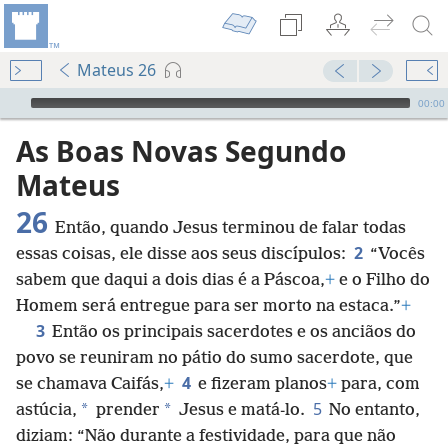
Mateus 26
Audio Player
00:00
As Boas Novas Segundo
Mateus
26
Então, quando Jesus terminou de falar todas
2
essas coisas, ele disse aos seus discípulos:
“Vocês
sabem que daqui a dois dias é a Páscoa,
+
e o Filho do
Homem será entregue para ser morto na estaca.”
+
3
Então os principais sacerdotes e os anciãos do
povo se reuniram no pátio do sumo sacerdote, que
4
se chamava Caifás,
+
e fizeram planos
+
para, com
5
*
*
astúcia,
prender
Jesus e matá-lo.
No entanto,
diziam: “Não durante a festividade, para que não