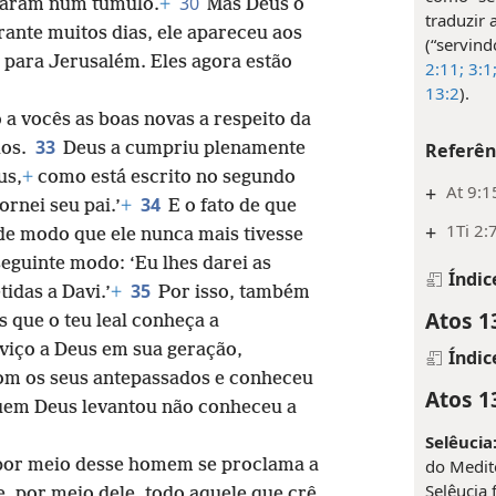
30
ocaram num túmulo.
+
Mas Deus o
traduzir
rante muitos dias, ele apareceu aos
(“servind
 para Jerusalém. Eles agora estão
2:11;
3:1
13:2
).
a vocês as boas novas a respeito da
33
dos.
Deus a cumpriu plenamente
Referên
us,
+
como está escrito no segundo
+
At 9:1
34
ornei seu pai.’
+
E o fato de que
+
1Ti 2:
de modo que ele nunca mais tivesse
eguinte modo: ‘Eu lhes darei as
Índic
35
idas a Davi.’
+
Por isso, também
Atos 1
s que o teu leal conheça a
viço a Deus em sua geração,
Índic
om os seus antepassados e conheceu
Atos 1
uem Deus levantou não conheceu a
Selêucia
 por meio desse homem se proclama a
do Medite
Selêucia 
e, por meio dele, todo aquele que crê