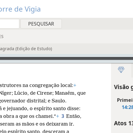
rre de Vigia
ES
agrada (Edição de Estudo)
strutores na congregação local:
+
Visão 
íger; Lúcio, de Cirene; Manaém, que
Primei
overnador distrital; e Saulo.
14:2
e jejuando, o espírito santo disse:
3
a obra a que os chamei.”
+
Então,
Atos 1
puseram as mãos e os deixaram ir.
lo espírito santo, desceram a