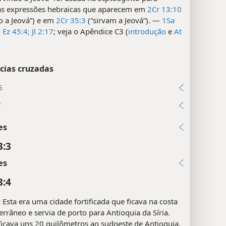
 as expressões hebraicas que aparecem em
2Cr 13:10
o a Jeová”) e em
2Cr 35:3
(“sirvam a Jeová”). —
1Sa
;
Ez 45:4;
Jl 2:17
; veja o Apêndice C3 (
introdução
e
At
cias cruzadas
5
7
es
3:3
es
3:4
:
Esta era uma cidade fortificada que ficava na costa
rrâneo e servia de porto para Antioquia da Síria.
ficava uns 20 quilômetros ao sudoeste de Antioquia.