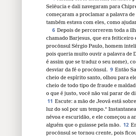
Selêucia e dali navegaram para Chipr
24
começaram a proclamar a palavra de 
também estava com eles, como ajudan
32
6
Depois de percorrerem toda a il
chamado Barjesus, que era feiticeiro 
40
procônsul Sérgio Paulo, homem intel
pois queria muito ouvir a palavra de 
48
é assim que se traduz o seu nome), co
9
desviar da fé o procônsul.
Então Sa
cheio de espírito santo, olhou para e
cheio de todo tipo de fraude e maldade
o que é justo, você não vai parar de 
11
Escute: a mão de Jeová está sobre
luz do sol por um tempo.” Instantane
névoa e escuridão, e ele começou a a
12
alguém que o guiasse pela mão.
En
procônsul se tornou crente, pois fic