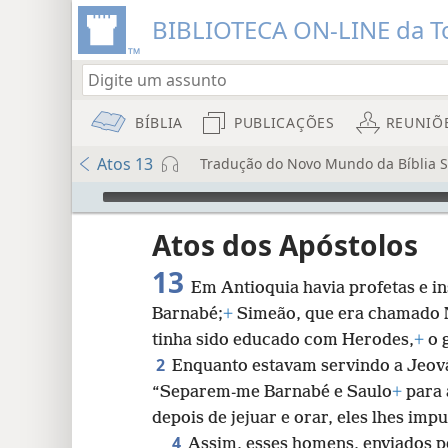
BIBLIOTECA ON-LINE da To
BÍBLIA
PUBLICAÇÕES
REUNIÕ
Atos 13
Tradução do Novo Mundo da Bíblia S
Audio Player
rada
Atos dos Apóstolos
13
Em Antioquia havia profetas e in
Barnabé;
+
Simeão, que era chamado N
tinha sido educado com Herodes,
+
o g
2
Enquanto estavam servindo a Jeová 
8
“Separem-me Barnabé e Saulo
+
para 
depois de jejuar e orar, eles lhes im
16
4
Assim, esses homens, enviados pe