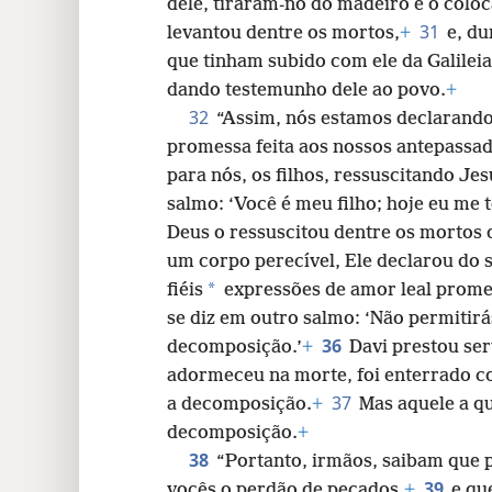
dele, tiraram-no do madeiro e o col
31
levantou dentre os mortos,
+
e, du
que tinham subido com ele da Galileia
dando testemunho dele ao povo.
+
32
“Assim, nós estamos declarando 
promessa feita aos nossos antepassa
para nós, os filhos, ressuscitando Jes
salmo: ‘Você é meu filho; hoje eu me t
Deus o ressuscitou dentre os mortos 
um corpo perecível, Ele declarou do s
*
fiéis
expressões de amor leal promet
se diz em outro salmo: ‘Não permitirá
36
decomposição.’
+
Davi prestou ser
adormeceu na morte, foi enterrado c
37
a decomposição.
+
Mas aquele a q
decomposição.
+
38
“Portanto, irmãos, saibam que
39
vocês o perdão de pecados,
+
e qu