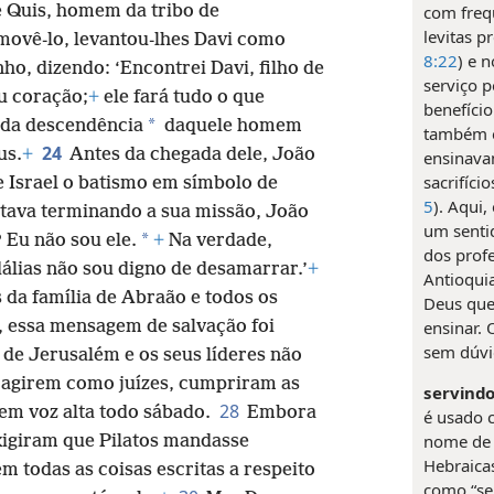
com freq
de Quis, homem da tribo de
levitas p
ovê-lo, levantou-lhes Davi como
8:22
) e 
o, dizendo: ‘Encontrei Davi, filho de
serviço 
 coração;
+
ele fará tudo o que
benefíci
*
 da descendência
daquele homem
também e
24
us.
+
Antes da chegada dele, João
ensinava
sacrifíci
 Israel o batismo em símbolo de
5
). Aqui
tava terminando a sua missão, João
um sentid
*
 Eu não sou ele.
+
Na verdade,
dos profe
lias não sou digno de desamarrar.’
+
Antioquia
da família de Abraão e todos os
Deus que 
ensinar. 
, essa mensagem de salvação foi
sem dúvi
 de Jerusalém e os seus líderes não
 agirem como juízes, cumpriram as
servindo
28
 em voz alta todo sábado.
Embora
é usado 
nome de D
igiram que Pilatos mandasse
Hebraica
em todas as coisas escritas a respeito
como “se