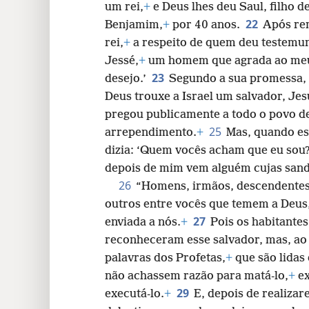
um rei,
+
e Deus lhes deu Saul, filho 
22
Benjamim,
+
por 40 anos.
Após rem
rei,
+
a respeito de quem deu testemunh
Jessé,
+
um homem que agrada ao meu
23
desejo.’
Segundo a sua promessa,
Deus trouxe a Israel um salvador, Jes
pregou publicamente a todo o povo de
25
arrependimento.
+
Mas, quando es
dizia: ‘Quem vocês acham que eu sou?
depois de mim vem alguém cujas sandá
26
“Homens, irmãos, descendentes 
outros entre vocês que temem a Deus
27
enviada a nós.
+
Pois os habitantes
reconheceram esse salvador, mas, ao
palavras dos Profetas,
+
que são lidas
não achassem razão para matá-lo,
+
ex
29
executá-lo.
+
E, depois de realizar