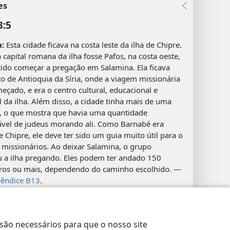
es
3:5
:
Esta cidade ficava na costa leste da ilha de Chipre.
capital romana da ilha fosse Pafos, na costa oeste,
tido começar a pregação em Salamina. Ela ficava
o de Antioquia da Síria, onde a viagem missionária
eçado, e era o centro cultural, educacional e
 da ilha. Além disso, a cidade tinha mais de uma
, o que mostra que havia uma quantidade
ável de judeus morando ali. Como Barnabé era
e Chipre, ele deve ter sido um guia muito útil para o
 missionários. Ao deixar Salamina, o grupo
u a ilha pregando. Eles podem ter andado 150
ros ou mais, dependendo do caminho escolhido. —
êndice B13
.
seja, João Marcos, “primo de Barnabé”. (
Col 4:10
) Ele
pulo de Jesus e escreveu o
Evangelho
de Marcos.
rações de Privacidade
Login
JW.ORG
ota de estudo em Mr Título
.) Tanto aqui como em
At
 são necessários para que o nosso site