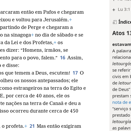
+
Lu 3:1
barcaram então em Pafos e chegaram
ixou e voltou para Jerusalém.
+
Índic
 partindo de Perge e chegaram a
Atos 1
ão na sinagoga
+
no dia de sábado e se
a da Lei e dos Profetas,
+
os
estavam
A palavr
es dizer: “Homens, irmãos, se
relacion
16
ento para o povo, falem.”
Assim,
leitourgó
 e disse:
se referi
17
ros que temem a Deus, escutem!
O
civis em
colheu os nossos antepassados; ele
de
leitou
omo estrangeiros na terra do Egito e
de Deus” 
prestam 
E, por cerca de 40 anos, ele os
nota de 
te nações na terra de Canaã e deu a
“serviço 
isso ocorreu durante cerca de 450
prestado 
leitourgí
21
 o profeta.
+
Mas então exigiram
as palav