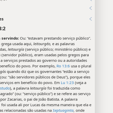
es
3:2
 servindo:
Ou: “estavam prestando serviço público”.
a grega usada aqui,
leitourgéo,
e as palavras
adas,
leitourgía
(serviço público; ministério público) e
s
(servidor público), eram usadas pelos gregos para
r a serviços prestados ao governo ou a autoridades
 benefício do povo. Por exemplo,
Ro 13:6
usa o plural
rgós
quando diz que os governantes “estão a serviço
(ou: “são servidores públicos de Deus”), porque eles
serviços em benefício do povo. Em
Lu 1:23
(veja a
estudo
), a palavra
leitourgía
foi traduzida como
sagrado” (ou: “serviço público”) e se refere ao serviço
por Zacarias, o pai de João Batista. A palavra
a
foi usada ali por Lucas da mesma maneira que ela e
ras relacionadas são usadas na
Septuaginta
,
onde