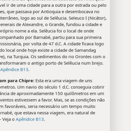
vel ir de uma cidade para a outra por estrada ou pelo
tes, que passava por Antioquia e desembocava no
errâneo, logo ao sul de Selêucia. Seleuco I (Nicátor),
enerais de Alexandre, o Grande, fundou a cidade e
róprio nome a ela. Selêucia foi o local de onde
companhado por Barnabé, partiu para sua primeira
ssionária, por volta de 47 d.C. A cidade ficava logo
 do local onde hoje existe a cidade de Samandag
ye), na Turquia. Os sedimentos do rio Orontes com o
ansformaram o antigo porto de Selêucia num brejo.
o
Apêndice B13
.
am para Chipre:
Esta era uma viagem de uns
ômetros. Um navio do século 1 d.C. conseguia cobrir
ância de aproximadamente 150 quilômetros em um
 ventos estivessem a favor. Mas, se as condições não
em favoráveis, seria necessário um tempo muito
rnabé, que estava nessa viagem, era natural de
— Veja o
Apêndice B13
.