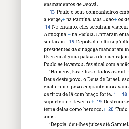
ensinamentos de Jeová.
13
Paulo e seus companheiros em
a Perge,
+
na Panfília. Mas João
+
os de
14
No entanto, eles seguiram viagem
Antioquia,
+
na Pisídia. Entraram ent
15
sentaram.
Depois da leitura públic
presidentes da sinagoga mandaram lh
tiverem alguma palavra de encorajam
Paulo se levantou, fez sinal com a mão
“Homens, israelitas e todos os out
Deus deste povo, o Deus de Israel, es
enalteceu o povo enquanto moravam c
18
*
os tirou de lá com braço forte.
+
19
suportou no deserto.
+
Destruiu se
20
terra delas como herança.
+
Tudo 
anos.
“Depois, deu-lhes juízes até Samuel,