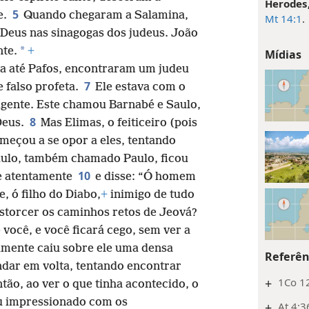
Herodes,
5
e.
Quando chegaram a Salamina,
Mt 14:1
.
Deus nas sinagogas dos judeus. João
*
te.
+
Mídias
ha até Pafos, encontraram um judeu
7
e falso profeta.
Ele estava com o
igente. Este chamou Barnabé e Saulo,
8
Deus.
Mas Elimas, o feiticeiro (pois
meçou a se opor a eles, tentando
ulo, também chamado Paulo, ficou
10
le atentamente
e disse: “Ó homem
, ó filho do Diabo,
+
inimigo de tudo
distorcer os caminhos retos de Jeová?
 você, e você ficará cego, sem ver a
amente caiu sobre ele uma densa
Referên
ndar em volta, tentando encontrar
+
1Co 12
tão, ao ver o que tinha acontecido, o
ou impressionado com os
+
At 4:3