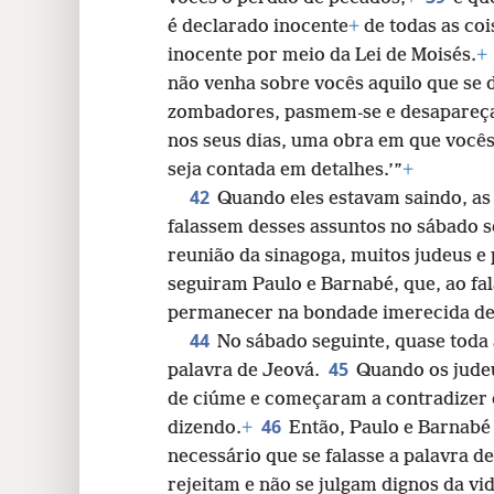
é declarado inocente
+
de todas as coi
inocente por meio da Lei de Moisés.
+
não venha sobre vocês aquilo que se 
zombadores, pasmem-se e desapareça
nos seus dias, uma obra em que vocês
seja contada em detalhes.’”
+
42
Quando eles estavam saindo, as
falassem desses assuntos no sábado s
reunião da sinagoga, muitos judeus e
seguiram Paulo e Barnabé, que, ao fa
permanecer na bondade imerecida de
44
No sábado seguinte, quase toda 
45
palavra de Jeová.
Quando os judeu
de ciúme e começaram a contradizer 
46
dizendo.
+
Então, Paulo e Barnabé
necessário que se falasse a palavra d
rejeitam e não se julgam dignos da vi