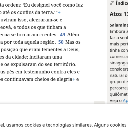
Índic
ta ordem: ‘Eu designei você como luz
Atos 1
 até os confins da terra.’”
+
uviram isso, alegraram-se e
Salamina
eová, e todos os que tinham a
Embora a 
49
terna se tornaram crentes.
Além
fazia sen
50
da por toda aquela região.
Mas os
mais pert
tinha com
a posição que eram tementes a Deus,
comercial
s da cidade; incitaram uma
sinagoga
e os expulsaram do seu território.
consider
eus pés em testemunho contra eles e
natural d
os continuavam cheios de alegria
+
e
grupo de
percorre
quilômet
Veja o
Ap
João:
Ou 
era discí
 Society of Pennsylvania
Termos de Uso
Política de Privacidade
Configu
(Veja a
n
el, usamos cookies e tecnologias similares. Alguns cookies