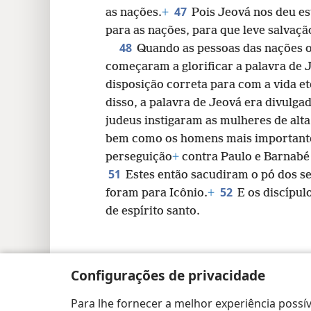
47
as nações.
+
Pois Jeová nos deu es
para as nações, para que leve salvação
48
Quando as pessoas das nações o
começaram a glorificar a palavra de J
disposição correta para com a vida e
disso, a palavra de Jeová era divulga
judeus instigaram as mulheres de alt
bem como os homens mais importante
perseguição
+
contra Paulo e Barnabé 
51
Estes então sacudiram o pó dos s
52
foram para Icônio.
+
E os discípul
de espírito santo.
Configurações de privacidade
Copyright
© 2026 Watch Tower Bible and Tract
Para lhe fornecer a melhor experiência possív