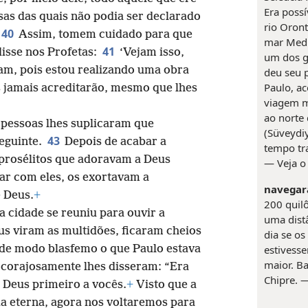
Era possí
sas das quais não podia ser declarado
rio Oron
40
Assim, tomem cuidado para que
mar Medit
41
disse nos Profetas:
‘Vejam isso,
um dos g
m, pois estou realizando uma obra
deu seu p
Paulo, a
 jamais acreditarão, mesmo que lhes
viagem mi
ao norte
 pessoas lhes suplicaram que
(Süveydi
43
eguinte.
Depois de acabar a
tempo tr
 prosélitos que adoravam a Deus
— Veja 
lar com eles, os exortavam a
navegar
 Deus.
+
200 quil
a cidade se reuniu para ouvir a
uma dist
s viram as multidões, ficaram cheios
dia se os
estivess
de modo blasfemo o que Paulo estava
maior. Ba
 corajosamente lhes disseram: “Era
Chipre. 
e Deus primeiro a vocês.
+
Visto que a
da eterna, agora nos voltaremos para