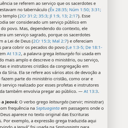
uência se referem ao serviço que os sacerdotes e
restavam no tabernáculo (
Êx 28:35;
Núm 1:50;
3:31;
no templo (
2Cr 31:2;
35:3;
Jl 1:9,
13;
2:17
). Esse
podia ser considerado um serviço público em
o do povo. Mas, dependendo do contexto, ele
ra um serviço sagrado, porque os sacerdotes
m a Lei de Deus (
2Cr 15:3;
Mal 2:7
) e ofereciam
os para cobrir os pecados do povo (
Le 1:3-5;
De 18:1-
, em
At 13:2
, a palavra grega
leitourgéo
foi usada em
o mais amplo e descreve o ministério, ou serviço,
tas e instrutores cristãos da congregação em
 da Síria. Ela se refere aos vários atos de devoção a
fazem parte do ministério cristão, como orar e
O serviço realizado por esses profetas e instrutores
da também envolvia pregar ao público. —
At 13:3
.
 a Jeová:
O verbo grego
leitourgéo
(servir; ministrar)
com frequência na
Septuaginta
em passagens onde o
eus aparece no texto original das Escrituras
s. Por exemplo, a expressão grega traduzida aqui
rvindo a Jeová” foi usada na
Septuaginta
para