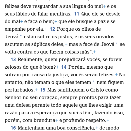
felizes deve resguardar a sua língua do mal
+
e os
11
seus lábios de falar mentiras.
Que ele se desvie
do mal
+
e faça o bem;
+
que ele busque a paz e se
12
empenhe por ela.
+
Porque os olhos de
*
Jeová
estão sobre os justos, e os seus ouvidos
*
escutam as súplicas deles,
+
mas a face de Jeová
se
volta contra os que fazem coisas más”.
+
13
Realmente, quem prejudicará vocês, se forem
14
zelosos do que é bom?
+
Porém, mesmo que
sofram por causa da justiça, vocês serão felizes.
+
No
*
entanto, não temam o que eles temem
nem fiquem
15
perturbados.
+
Mas santifiquem o Cristo como
Senhor no seu coração, sempre prontos para fazer
uma defesa perante todo aquele que lhes exigir uma
razão para a esperança que vocês têm, fazendo isso,
porém, com brandura
+
e profundo respeito.
+
16
Mantenham uma boa consciência,
+
de modo