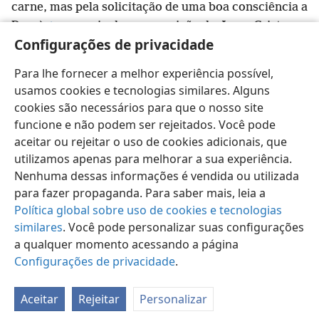
carne, mas pela solicitação de uma boa consciência a
Deus),
+
por meio da ressurreição de Jesus Cristo.
Configurações de privacidade
22
Ele está à direita de Deus,
+
pois foi para o céu; e
anjos, autoridades e poderes foram sujeitos a ele.
+
Para lhe fornecer a melhor experiência possível,
usamos cookies e tecnologias similares. Alguns
cookies são necessários para que o nosso site
funcione e não podem ser rejeitados. Você pode
Português (Brasil)
Compartilhar
Preferências
aceitar ou rejeitar o uso de cookies adicionais, que
utilizamos apenas para melhorar a sua experiência.
Copyright
© 2026 Watch Tower Bible and Tract Society of Pennsylvania
Termos de Uso
Política de Privacidade
Nenhuma dessas informações é vendida ou utilizada
Configurações de Privacidade
Login
JW.ORG
para fazer propaganda. Para saber mais, leia a
Política global sobre uso de cookies e tecnologias
similares
. Você pode personalizar suas configurações
a qualquer momento acessando a página
Configurações de privacidade
.
Aceitar
Rejeitar
Personalizar