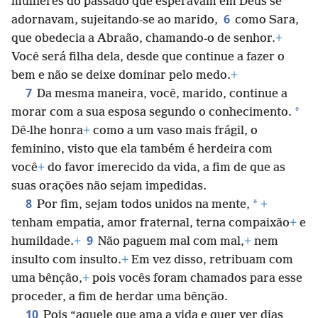
mulheres do passado que esperavam em Deus se
6
adornavam, sujeitando-se ao marido,
como Sara,
que obedecia a Abraão, chamando-o de senhor.
+
Você será filha dela, desde que continue a fazer o
bem e não se deixe dominar pelo medo.
+
7
Da mesma maneira, você, marido, continue a
*
morar com a sua esposa segundo o conhecimento.
Dê-lhe honra
+
como a um vaso mais frágil, o
feminino, visto que ela também é herdeira com
você
+
do favor imerecido da vida, a fim de que as
suas orações não sejam impedidas.
8
*
Por fim, sejam todos unidos na mente,
+
tenham empatia, amor fraternal, terna compaixão
+
e
9
humildade.
+
Não paguem mal com mal,
+
nem
insulto com insulto.
+
Em vez disso, retribuam com
uma bênção,
+
pois vocês foram chamados para esse
proceder, a fim de herdar uma bênção.
10
Pois “aquele que ama a vida e quer ver dias