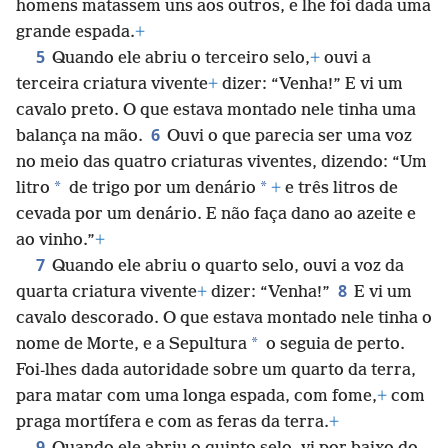
homens matassem uns aos outros, e lhe foi dada uma
grande espada.
+
5
Quando ele abriu o terceiro selo,
+
ouvi a
terceira criatura vivente
+
dizer: “Venha!” E vi um
cavalo preto. O que estava montado nele tinha uma
6
balança na mão.
Ouvi o que parecia ser uma voz
no meio das quatro criaturas viventes, dizendo: “Um
*
*
litro
de trigo por um denário
+
e três litros de
cevada por um denário. E não faça dano ao azeite e
ao vinho.”
+
7
Quando ele abriu o quarto selo, ouvi a voz da
8
quarta criatura vivente
+
dizer: “Venha!”
E vi um
cavalo descorado. O que estava montado nele tinha o
*
nome de Morte, e a Sepultura
o seguia de perto.
Foi-lhes dada autoridade sobre um quarto da terra,
para matar com uma longa espada, com fome,
+
com
praga mortífera e com as feras da terra.
+
9