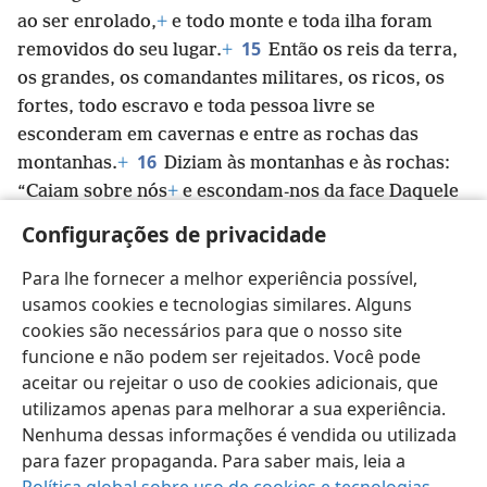
ao ser enrolado,
+
e todo monte e toda ilha foram
15
removidos do seu lugar.
+
Então os reis da terra,
os grandes, os comandantes militares, os ricos, os
fortes, todo escravo e toda pessoa livre se
esconderam em cavernas e entre as rochas das
16
montanhas.
+
Diziam às montanhas e às rochas:
“Caiam sobre nós
+
e escondam-nos da face Daquele
que está sentado no trono
+
e da ira do Cordeiro,
+
Configurações de privacidade
17
porque chegou o grande dia da ira deles,
+
e
quem pode ficar de pé?”
+
Para lhe fornecer a melhor experiência possível,
usamos cookies e tecnologias similares. Alguns
cookies são necessários para que o nosso site
funcione e não podem ser rejeitados. Você pode
aceitar ou rejeitar o uso de cookies adicionais, que
Português (Brasil)
Compartilhar
Preferências
utilizamos apenas para melhorar a sua experiência.
Copyright
© 2026 Watch Tower Bible and Tract Society of Pennsylvania
Nenhuma dessas informações é vendida ou utilizada
Termos de Uso
Política de Privacidade
para fazer propaganda. Para saber mais, leia a
Configurações de Privacidade
Login
JW.ORG