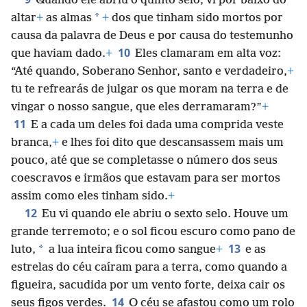
Quando ele abriu o quinto selo, vi por baixo do
*
altar
+
as almas
+
dos que tinham sido mortos por
causa da palavra de Deus e por causa do testemunho
10
que haviam dado.
+
Eles clamaram em alta voz:
“Até quando, Soberano Senhor, santo e verdadeiro,
+
tu te refrearás de julgar os que moram na terra e de
vingar o nosso sangue, que eles derramaram?”
+
11
E a cada um deles foi dada uma comprida veste
branca,
+
e lhes foi dito que descansassem mais um
pouco, até que se completasse o número dos seus
coescravos e irmãos que estavam para ser mortos
assim como eles tinham sido.
+
12
Eu vi quando ele abriu o sexto selo. Houve um
grande terremoto; e o sol ficou escuro como pano de
13
*
luto,
a lua inteira ficou como sangue
+
e as
estrelas do céu caíram para a terra, como quando a
figueira, sacudida por um vento forte, deixa cair os
14
seus figos verdes.
O céu se afastou como um rolo