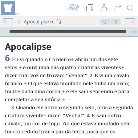
Apocalipse 6
Audio Player
00:00
Apocalipse
6
Eu vi quando o Cordeiro
+
abriu um dos sete
selos,
+
e ouvi uma das quatro criaturas viventes
+
2
dizer com voz de trovão: “Venha!”
E vi um cavalo
branco.
+
O que estava montado nele tinha um arco;
foi-lhe dada uma coroa,
+
e ele saiu vencendo e para
completar a sua vitória.
+
3
Quando ele abriu o segundo selo, ouvi a segunda
4
criatura vivente
+
dizer: “Venha!”
E saiu outro
cavalo, um cor de fogo. Ao que estava montado nele
foi concedido tirar a paz da terra, para que os