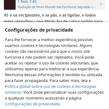
1 Reis 7:45
Tradução do Novo Mundo das Escrituras Sagradas com Referên
45
e os recipientes, e as pás, e as tigelas, e todos
estes utensílios
+
que Hirão fez de cobre polido para
o Rei Salomão, para a casa de Jeová.
Configurações de privacidade
Para lhe fornecer a melhor experiência possível,
usamos cookies e tecnologias similares. Alguns
cookies são necessários para que o nosso site
funcione e não podem ser rejeitados. Você pode
Português (Brasil)
Preferências
aceitar ou rejeitar o uso de cookies adicionais, que
Copyright
© 2026 Watch Tower Bible and Tract Society of Pennsylvania
utilizamos apenas para melhorar a sua experiência.
Termos de Uso
Política de Privacidade
Configurações de Privacidade
Login
JW.ORG
Nenhuma dessas informações é vendida ou utilizada
para fazer propaganda. Para saber mais, leia a
Política global sobre uso de cookies e tecnologias
similares
. Você pode personalizar suas configurações
a qualquer momento acessando a página
Configurações de privacidade
.