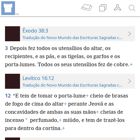
Êxodo 38:3
Tradução do Novo Mundo das Escrituras Sagradas com Referên
3
Depois fez todos os utensílios do altar, os
recipientes, e as pás, e as tigelas, os garfos e os
porta-lumes. Todos os seus utensílios fez de cobre.
+
Levítico 16:12
Tradução do Novo Mundo das Escrituras Sagradas com Referên
12
“E tem de tomar o porta-lume
+
cheio de brasas
de fogo de cima do altar
+
perante Jeová e as
concavidades de ambas as suas mãos
+
cheias de
*
incenso
perfumado,
+
miúdo, e tem de trazê-los
para dentro da cortina.
+