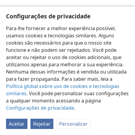
Configurações de privacidade
Para lhe fornecer a melhor experiência possível,
usamos cookies e tecnologias similares. Alguns
Português (Brasil)
Preferências
cookies são necessários para que o nosso site
Copyright
© 2026 Watch Tower Bible and Tract Society of Pennsylvania
funcione e não podem ser rejeitados. Você pode
Termos de Uso
Política de Privacidade
aceitar ou rejeitar o uso de cookies adicionais, que
Configurações de Privacidade
Login
JW.ORG
utilizamos apenas para melhorar a sua experiência.
Nenhuma dessas informações é vendida ou utilizada
para fazer propaganda. Para saber mais, leia a
Política global sobre uso de cookies e tecnologias
similares
. Você pode personalizar suas configurações
a qualquer momento acessando a página
Configurações de privacidade
.
Aceitar
Rejeitar
Personalizar