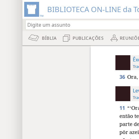
BIBLIOTECA ON-LINE da To
BÍBLIA
PUBLICAÇÕES
REUNIÕ
Êx
Tra
36
Ora,
Le
Tra
11
“‘Or
então t
parte d
pôr azei