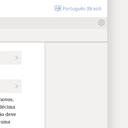
Português (Brasil)
novos,
 décima
ão deve
é uma