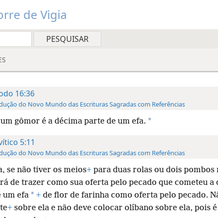
rre de Vigia
ES
odo 16:36
dução do Novo Mundo das Escrituras Sagradas com Referências
*
 um gômor é a décima parte de um efa.
vítico 5:11
dução do Novo Mundo das Escrituras Sagradas com Referências
a, se não tiver os meios
+
para duas rolas ou dois pombos 
erá de trazer como sua oferta pelo pecado que cometeu a
*
e um efa
+
de flor de farinha como oferta pelo pecado. N
te
+
sobre ela e não deve colocar olíbano sobre ela, pois 