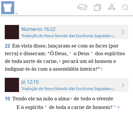
Números 16:22
Tradução do Novo Mundo das Escrituras Sagradas com Referên
22
Em vista disso, lançaram-se com as faces [por
*
*
terra] e disseram: “Ó Deus,
o Deus
dos espíritos
de toda sorte de carne,
+
pecará um só homem e
indignar-te-ás com a assembléia inteira?”
+
Jó 12:10
Tradução do Novo Mundo das Escrituras Sagradas com Referên
10
Tendo ele na mão a alma
+
de todo o vivente
*
*
E o espírito
de toda a carne de homem?
+