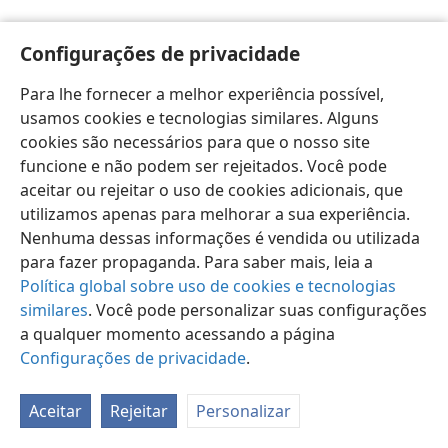
Configurações de privacidade
Para lhe fornecer a melhor experiência possível,
usamos cookies e tecnologias similares. Alguns
Português (Brasil)
Preferências
cookies são necessários para que o nosso site
Copyright
© 2026 Watch Tower Bible and Tract Society of Pennsylvania
funcione e não podem ser rejeitados. Você pode
Termos de Uso
Política de Privacidade
aceitar ou rejeitar o uso de cookies adicionais, que
Configurações de Privacidade
Login
JW.ORG
utilizamos apenas para melhorar a sua experiência.
Nenhuma dessas informações é vendida ou utilizada
para fazer propaganda. Para saber mais, leia a
Política global sobre uso de cookies e tecnologias
similares
. Você pode personalizar suas configurações
a qualquer momento acessando a página
Configurações de privacidade
.
Aceitar
Rejeitar
Personalizar