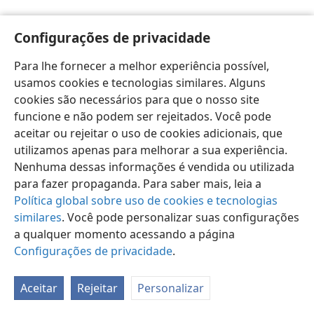
Configurações de privacidade
Para lhe fornecer a melhor experiência possível,
usamos cookies e tecnologias similares. Alguns
Português (Brasil)
Preferências
cookies são necessários para que o nosso site
Copyright
© 2026 Watch Tower Bible and Tract Society of Pennsylvania
funcione e não podem ser rejeitados. Você pode
Termos de Uso
Política de Privacidade
aceitar ou rejeitar o uso de cookies adicionais, que
Configurações de Privacidade
Login
JW.ORG
utilizamos apenas para melhorar a sua experiência.
Nenhuma dessas informações é vendida ou utilizada
para fazer propaganda. Para saber mais, leia a
Política global sobre uso de cookies e tecnologias
similares
. Você pode personalizar suas configurações
a qualquer momento acessando a página
Configurações de privacidade
.
Aceitar
Rejeitar
Personalizar