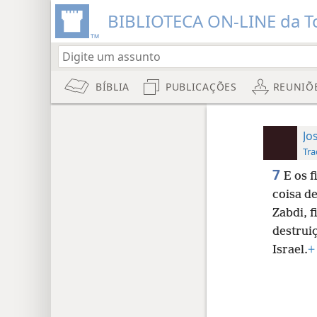
BIBLIOTECA ON-LINE da To
BÍBLIA
PUBLICAÇÕES
REUNIÕ
Jo
Tra
7
E os f
coisa de
Zabdi, f
destrui
Israel.
+