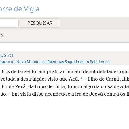
rre de Vigia
ES
sué 7:1
dução do Novo Mundo das Escrituras Sagradas com Referências
ilhos de Israel foram praticar um ato de infidelidade com 
*
votada à destruição, visto que Acã,
+
filho de Carmi, fil
ilho de Zerá, da tribo de Judá, tomou algo da coisa devot
ção.
+
Em vista disso acendeu-se a ira de Jeová contra os f