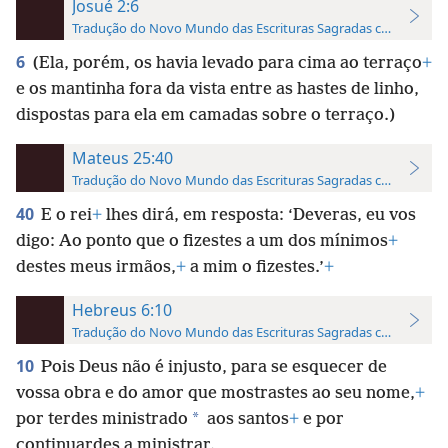
Josué 2:6
Tradução do Novo Mundo das Escrituras Sagradas com Referên
6
(Ela, porém, os havia levado para cima ao terraço
+
e os mantinha fora da vista entre as hastes de linho,
dispostas para ela em camadas sobre o terraço.)
Mateus 25:40
Tradução do Novo Mundo das Escrituras Sagradas com Referên
40
E o rei
+
lhes dirá, em resposta: ‘Deveras, eu vos
digo: Ao ponto que o fizestes a um dos mínimos
+
destes meus irmãos,
+
a mim o fizestes.’
+
Hebreus 6:10
Tradução do Novo Mundo das Escrituras Sagradas com Referên
10
Pois Deus não é injusto, para se esquecer de
vossa obra e do amor que mostrastes ao seu nome,
+
*
por terdes ministrado
aos santos
+
e por
continuardes a ministrar.