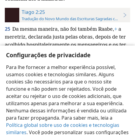
Tiago 2:25
Tradução do Novo Mundo das Escrituras Sagradas com Referên
25
Da mesma maneira, não foi também Raabe,
+
a
meretriz, declarada justa pelas obras, depois de ter
acolhido hospitaleiramente os mensageiros e os ter
enviado embora por outro caminho?
+
Configurações de privacidade
Para lhe fornecer a melhor experiência possível,
usamos cookies e tecnologias similares. Alguns
cookies são necessários para que o nosso site
funcione e não podem ser rejeitados. Você pode
Português (Brasil)
Preferências
aceitar ou rejeitar o uso de cookies adicionais, que
Copyright
© 2026 Watch Tower Bible and Tract Society of Pennsylvania
utilizamos apenas para melhorar a sua experiência.
Termos de Uso
Política de Privacidade
Configurações de Privacidade
Login
JW.ORG
Nenhuma dessas informações é vendida ou utilizada
para fazer propaganda. Para saber mais, leia a
Política global sobre uso de cookies e tecnologias
similares
. Você pode personalizar suas configurações