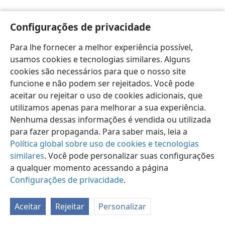
Configurações de privacidade
Para lhe fornecer a melhor experiência possível,
usamos cookies e tecnologias similares. Alguns
Português (Brasil)
Preferências
cookies são necessários para que o nosso site
Copyright
© 2026 Watch Tower Bible and Tract Society of Pennsylvania
funcione e não podem ser rejeitados. Você pode
Termos de Uso
Política de Privacidade
aceitar ou rejeitar o uso de cookies adicionais, que
Configurações de Privacidade
Login
JW.ORG
utilizamos apenas para melhorar a sua experiência.
Nenhuma dessas informações é vendida ou utilizada
para fazer propaganda. Para saber mais, leia a
Política global sobre uso de cookies e tecnologias
similares
. Você pode personalizar suas configurações
a qualquer momento acessando a página
Configurações de privacidade
.
Aceitar
Rejeitar
Personalizar