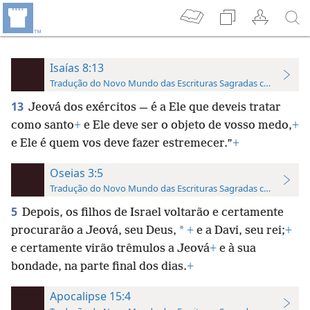
Isaías 8:13
Tradução do Novo Mundo das Escrituras Sagradas com Referên
13
Jeová dos exércitos — é a Ele que deveis tratar
como santo
+
e Ele deve ser o objeto de vosso medo,
+
e Ele é quem vos deve fazer estremecer.”
+
Oseias 3:5
Tradução do Novo Mundo das Escrituras Sagradas com Referên
5
Depois, os filhos de Israel voltarão e certamente
*
procurarão a Jeová, seu Deus,
+
e a Davi, seu rei;
+
e certamente virão trêmulos a Jeová
+
e à sua
bondade, na parte final dos dias.
+
Apocalipse 15:4