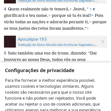
Tradução do Novo Mundo das Escrituras Sagradas com Referên
4
*
Quem realmente não te temerá,
+
Jeová,
+
e
glorificará o teu nome,
+
porque só tu és leal?
+
Pois
virão todas as nações e adorarão perante ti,
+
porque
os teus justos decretos foram manifestos.”
+
Apocalipse 19:5
Tradução do Novo Mundo das Escrituras Sagradas com Referên
5
Saiu também uma voz do trono, dizendo: “Dai
louvores ao nosso Deus, todos vós os seus
escravos,
+
os que o temeis, os pequenos e os
Configurações de privacidade
grandes.”
+
Para lhe fornecer a melhor experiência possível,
usamos cookies e tecnologias similares. Alguns
cookies são necessários para que o nosso site
funcione e não podem ser rejeitados. Você pode
Português (Brasil)
Preferências
aceitar ou rejeitar o uso de cookies adicionais, que
utilizamos apenas para melhorar a sua experiência.
Copyright
© 2026 Watch Tower Bible and Tract Society of Pennsylvania