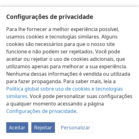
Configurações de privacidade
Para lhe fornecer a melhor experiência possível,
usamos cookies e tecnologias similares. Alguns
Português (Brasil)
Preferências
cookies são necessários para que o nosso site
Copyright
© 2026 Watch Tower Bible and Tract Society of Pennsylvania
funcione e não podem ser rejeitados. Você pode
Termos de Uso
Política de Privacidade
aceitar ou rejeitar o uso de cookies adicionais, que
Configurações de Privacidade
Login
JW.ORG
utilizamos apenas para melhorar a sua experiência.
Nenhuma dessas informações é vendida ou utilizada
para fazer propaganda. Para saber mais, leia a
Política global sobre uso de cookies e tecnologias
similares
. Você pode personalizar suas configurações
a qualquer momento acessando a página
Configurações de privacidade
.
Aceitar
Rejeitar
Personalizar