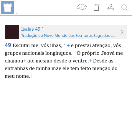
Isaías 49:1
Tradução do Novo Mundo das Escrituras Sagradas com Referên
49
*
Escutai-me, vós ilhas,
+
e prestai atenção, vós
grupos nacionais longínquos.
+
O próprio Jeová me
chamou
+
até mesmo desde o ventre.
+
Desde as
entranhas de minha mãe ele tem feito menção do
meu nome.
+