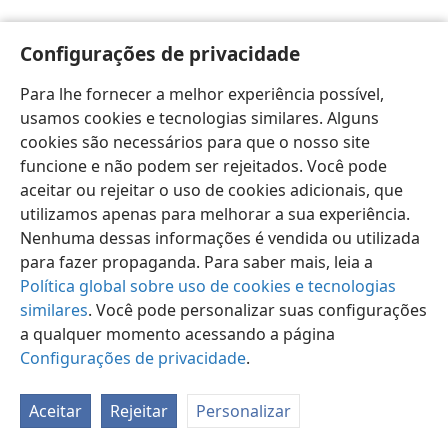
Configurações de privacidade
Para lhe fornecer a melhor experiência possível,
usamos cookies e tecnologias similares. Alguns
Português (Brasil)
Preferências
cookies são necessários para que o nosso site
Copyright
© 2026 Watch Tower Bible and Tract Society of Pennsylvania
funcione e não podem ser rejeitados. Você pode
Termos de Uso
Política de Privacidade
aceitar ou rejeitar o uso de cookies adicionais, que
Configurações de Privacidade
Login
JW.ORG
utilizamos apenas para melhorar a sua experiência.
Nenhuma dessas informações é vendida ou utilizada
para fazer propaganda. Para saber mais, leia a
Política global sobre uso de cookies e tecnologias
similares
. Você pode personalizar suas configurações
a qualquer momento acessando a página
Configurações de privacidade
.
Aceitar
Rejeitar
Personalizar