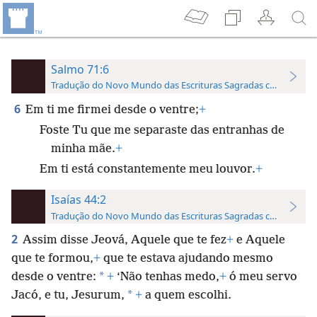
Salmo 71:6
Tradução do Novo Mundo das Escrituras Sagradas com Referên
6
Em ti me firmei desde o ventre;
+
Foste Tu que me separaste das entranhas de
minha mãe.
+
Em ti está constantemente meu louvor.
+
Isaías 44:2
Tradução do Novo Mundo das Escrituras Sagradas com Referên
2
Assim disse Jeová, Aquele que te fez
+
e Aquele
que te formou,
+
que te estava ajudando mesmo
*
desde o ventre:
+
‘Não tenhas medo,
+
ó meu servo
*
Jacó, e tu, Jesurum,
+
a quem escolhi.