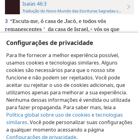
Isaías 46:3
Tradução do Novo Mundo das Escrituras Sagradas com Referên
3
“Escuta-me, ó casa de Jacó, e todos vós
*
remanescentes
da casa de Israel,
+
vós os que
fostes transportados [por mim] desde o ventre, os
Configurações de privacidade
que fostes carregados desde a madre.
+
Para lhe fornecer a melhor experiência possível,
usamos cookies e tecnologias similares. Alguns
cookies são necessários para que o nosso site
funcione e não podem ser rejeitados. Você pode
Português (Brasil)
Preferências
aceitar ou rejeitar o uso de cookies adicionais, que
utilizamos apenas para melhorar a sua experiência.
Copyright
© 2026 Watch Tower Bible and Tract Society of Pennsylvania
Termos de Uso
Política de Privacidade
Nenhuma dessas informações é vendida ou utilizada
Configurações de Privacidade
Login
JW.ORG
para fazer propaganda. Para saber mais, leia a
Política global sobre uso de cookies e tecnologias
similares
. Você pode personalizar suas configurações
a qualquer momento acessando a página
Configurações de privacidade
.