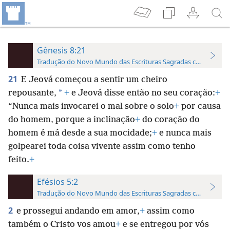
Gênesis 8:21
Tradução do Novo Mundo das Escrituras Sagradas com Referên
21
E Jeová começou a sentir um cheiro
*
repousante,
+
e Jeová disse então no seu coração:
+
“Nunca mais invocarei o mal sobre o solo
+
por causa
do homem, porque a inclinação
+
do coração do
homem é má desde a sua mocidade;
+
e nunca mais
golpearei toda coisa vivente assim como tenho
feito.
+
Efésios 5:2
Tradução do Novo Mundo das Escrituras Sagradas com Referên
2
e prossegui andando em amor,
+
assim como
também o Cristo vos amou
+
e se entregou por vós