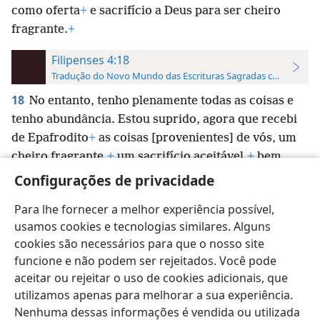
como oferta
+
e sacrifício a Deus para ser cheiro
fragrante.
+
Filipenses 4:18
Tradução do Novo Mundo das Escrituras Sagradas com Referên
18
No entanto, tenho plenamente todas as coisas e
tenho abundância. Estou suprido, agora que recebi
de Epafrodito
+
as coisas [provenientes] de vós, um
cheiro fragrante,
+
um sacrifício aceitável,
+
bem
*
agradável a Deus.
Configurações de privacidade
Para lhe fornecer a melhor experiência possível,
usamos cookies e tecnologias similares. Alguns
cookies são necessários para que o nosso site
funcione e não podem ser rejeitados. Você pode
Português (Brasil)
Preferências
aceitar ou rejeitar o uso de cookies adicionais, que
Copyright
© 2026 Watch Tower Bible and Tract Society of Pennsylvania
utilizamos apenas para melhorar a sua experiência.
Termos de Uso
Política de Privacidade
Configurações de Privacidade
Login
JW.ORG
Nenhuma dessas informações é vendida ou utilizada