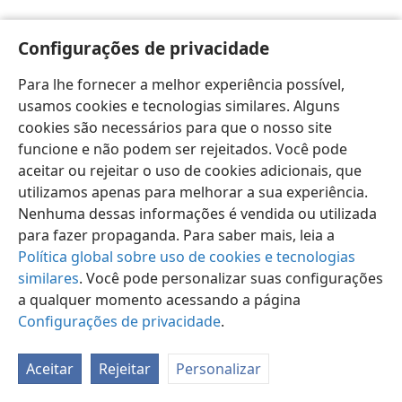
Configurações de privacidade
Para lhe fornecer a melhor experiência possível,
usamos cookies e tecnologias similares. Alguns
Português (Brasil)
Preferências
cookies são necessários para que o nosso site
Copyright
© 2026 Watch Tower Bible and Tract Society of Pennsylvania
funcione e não podem ser rejeitados. Você pode
Termos de Uso
Política de Privacidade
aceitar ou rejeitar o uso de cookies adicionais, que
Configurações de Privacidade
Login
JW.ORG
utilizamos apenas para melhorar a sua experiência.
Nenhuma dessas informações é vendida ou utilizada
para fazer propaganda. Para saber mais, leia a
Política global sobre uso de cookies e tecnologias
similares
. Você pode personalizar suas configurações
a qualquer momento acessando a página
Configurações de privacidade
.
Aceitar
Rejeitar
Personalizar