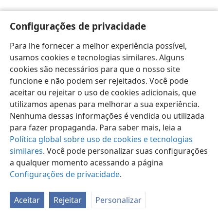
Configurações de privacidade
Para lhe fornecer a melhor experiência possível,
usamos cookies e tecnologias similares. Alguns
Português (Brasil)
Preferências
cookies são necessários para que o nosso site
Copyright
© 2026 Watch Tower Bible and Tract Society of Pennsylvania
funcione e não podem ser rejeitados. Você pode
Termos de Uso
Política de Privacidade
aceitar ou rejeitar o uso de cookies adicionais, que
Configurações de Privacidade
Login
JW.ORG
utilizamos apenas para melhorar a sua experiência.
Nenhuma dessas informações é vendida ou utilizada
para fazer propaganda. Para saber mais, leia a
Política global sobre uso de cookies e tecnologias
similares
. Você pode personalizar suas configurações
a qualquer momento acessando a página
Configurações de privacidade
.
Aceitar
Rejeitar
Personalizar