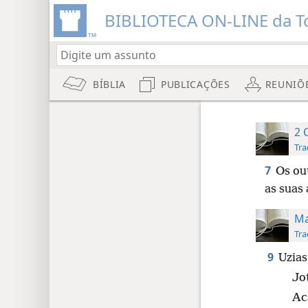
BIBLIOTECA ON-LINE da To
BÍBLIA
PUBLICAÇÕES
REUNIÕ
2 
Tra
7
Os ou
as suas 
Ma
Tra
9
Uzias
Jo
Ac