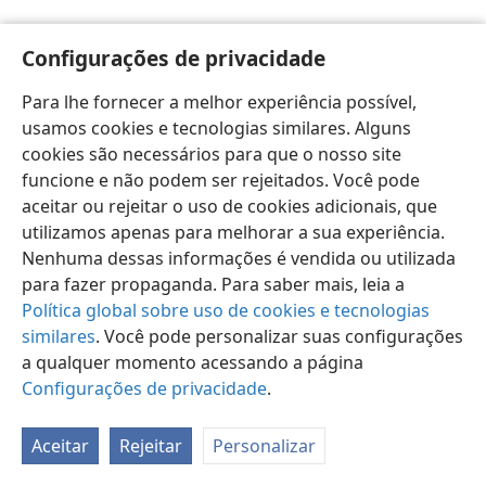
Configurações de privacidade
Para lhe fornecer a melhor experiência possível,
usamos cookies e tecnologias similares. Alguns
Português (Brasil)
Preferências
cookies são necessários para que o nosso site
Copyright
© 2026 Watch Tower Bible and Tract Society of Pennsylvania
funcione e não podem ser rejeitados. Você pode
Termos de Uso
Política de Privacidade
aceitar ou rejeitar o uso de cookies adicionais, que
Configurações de Privacidade
Login
JW.ORG
utilizamos apenas para melhorar a sua experiência.
Nenhuma dessas informações é vendida ou utilizada
para fazer propaganda. Para saber mais, leia a
Política global sobre uso de cookies e tecnologias
similares
. Você pode personalizar suas configurações
a qualquer momento acessando a página
Configurações de privacidade
.
Aceitar
Rejeitar
Personalizar