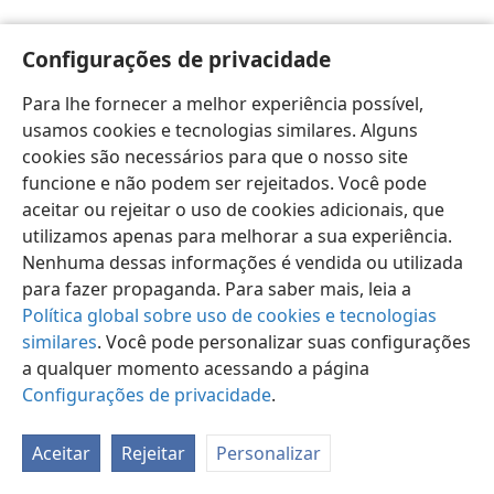
Configurações de privacidade
Para lhe fornecer a melhor experiência possível,
usamos cookies e tecnologias similares. Alguns
Português (Brasil)
Preferências
cookies são necessários para que o nosso site
Copyright
© 2026 Watch Tower Bible and Tract Society of Pennsylvania
funcione e não podem ser rejeitados. Você pode
Termos de Uso
Política de Privacidade
aceitar ou rejeitar o uso de cookies adicionais, que
Configurações de Privacidade
Login
JW.ORG
utilizamos apenas para melhorar a sua experiência.
Nenhuma dessas informações é vendida ou utilizada
para fazer propaganda. Para saber mais, leia a
Política global sobre uso de cookies e tecnologias
similares
. Você pode personalizar suas configurações
a qualquer momento acessando a página
Configurações de privacidade
.
Aceitar
Rejeitar
Personalizar