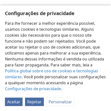
Configurações de privacidade
Para lhe fornecer a melhor experiência possível,
usamos cookies e tecnologias similares. Alguns
Português (Brasil)
Preferências
cookies são necessários para que o nosso site
Copyright
© 2026 Watch Tower Bible and Tract Society of Pennsylvania
funcione e não podem ser rejeitados. Você pode
Termos de Uso
Política de Privacidade
aceitar ou rejeitar o uso de cookies adicionais, que
Configurações de Privacidade
Login
JW.ORG
utilizamos apenas para melhorar a sua experiência.
Nenhuma dessas informações é vendida ou utilizada
para fazer propaganda. Para saber mais, leia a
Política global sobre uso de cookies e tecnologias
similares
. Você pode personalizar suas configurações
a qualquer momento acessando a página
Configurações de privacidade
.
Aceitar
Rejeitar
Personalizar