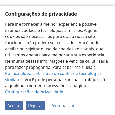
Configurações de privacidade
Para lhe fornecer a melhor experiência possível,
usamos cookies e tecnologias similares. Alguns
Português (Brasil)
Preferências
cookies são necessários para que o nosso site
Copyright
© 2026 Watch Tower Bible and Tract Society of Pennsylvania
funcione e não podem ser rejeitados. Você pode
Termos de Uso
Política de Privacidade
aceitar ou rejeitar o uso de cookies adicionais, que
Configurações de Privacidade
Login
JW.ORG
utilizamos apenas para melhorar a sua experiência.
Nenhuma dessas informações é vendida ou utilizada
para fazer propaganda. Para saber mais, leia a
Política global sobre uso de cookies e tecnologias
similares
. Você pode personalizar suas configurações
a qualquer momento acessando a página
Configurações de privacidade
.
Aceitar
Rejeitar
Personalizar