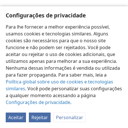
Configurações de privacidade
Para lhe fornecer a melhor experiência possível,
usamos cookies e tecnologias similares. Alguns
Português (Brasil)
Preferências
cookies são necessários para que o nosso site
Copyright
© 2026 Watch Tower Bible and Tract Society of Pennsylvania
funcione e não podem ser rejeitados. Você pode
Termos de Uso
Política de Privacidade
aceitar ou rejeitar o uso de cookies adicionais, que
Configurações de Privacidade
Login
JW.ORG
utilizamos apenas para melhorar a sua experiência.
Nenhuma dessas informações é vendida ou utilizada
para fazer propaganda. Para saber mais, leia a
Política global sobre uso de cookies e tecnologias
similares
. Você pode personalizar suas configurações
a qualquer momento acessando a página
Configurações de privacidade
.
Aceitar
Rejeitar
Personalizar