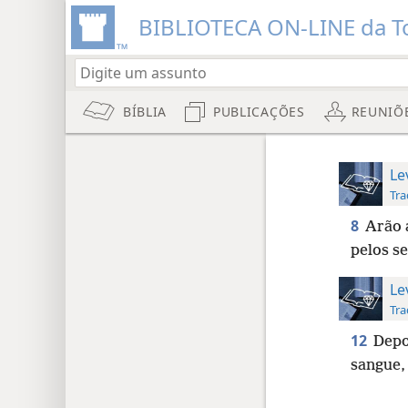
BIBLIOTECA ON-LINE da To
BÍBLIA
PUBLICAÇÕES
REUNIÕ
Le
Tra
8
Arão 
pelos s
Le
Tra
12
Depo
sangue, 