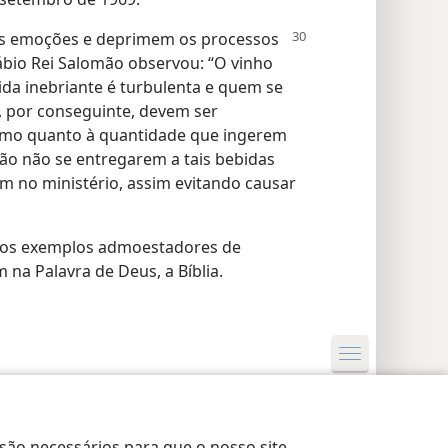
s emoções e deprimem os processos
ábio Rei Salomão observou: “O vinho
da inebriante é turbulenta e quem se
s, por conseguinte, devem ser
como quanto à quantidade que ingerem
ição não se entregarem a tais bebidas
 no ministério, assim evitando causar
dos exemplos admoestadores de
na Palavra de Deus, a Bíblia.
rações de Privacidade
Login
JW.ORG
 são necessários para que o nosso site