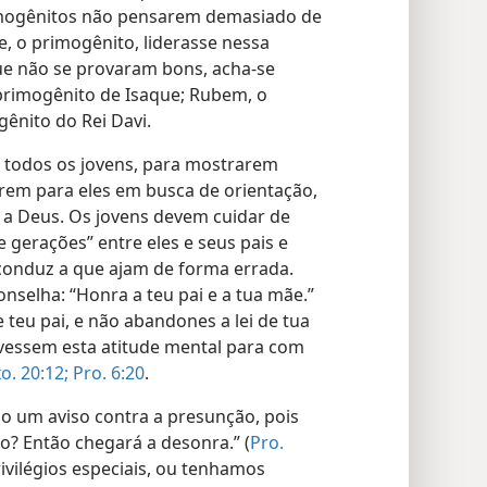
imogênitos não pensarem demasiado de
, o primogênito, liderasse nessa
ue não se provaram bons, acha-se
primogênito de Isaque; Rubem, o
ênito do Rei Davi.
 todos os jovens, para mostrarem
arem para eles em busca de orientação,
 a Deus. Os jovens devem cuidar de
e gerações” entre eles e seus pais e
 conduz a que ajam de forma errada.
nselha: “Honra a teu pai e a tua mãe.”
teu pai, e não abandones a lei de tua
ivessem esta atitude mental para com
o. 20:12;
Pro. 6:20
.
o um aviso contra a presunção, pois
ão? Então chegará a desonra.” (
Pro.
ivilégios especiais, ou tenhamos