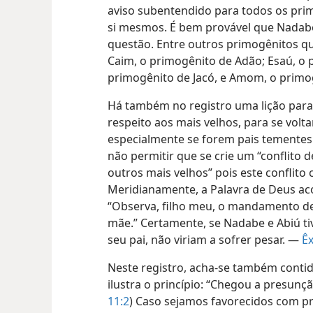
aviso subentendido para todos os pr
si mesmos. É bem provável que Nadabe
questão. Entre outros primogênitos q
Caim, o primogênito de Adão; Esaú, o 
primogênito de Jacó, e Amom, o primog
Há também no registro uma lição para
respeito aos mais velhos, para se volt
especialmente se forem pais tementes
não permitir que se crie um “conflito d
outros mais velhos” pois este conflito
Meridianamente, a Palavra de Deus aco
“Observa, filho meu, o mandamento de 
mãe.” Certamente, se Nadabe e Abiú t
seu pai, não viriam a sofrer pesar. —
Êx
Neste registro, acha-se também contid
ilustra o princípio: “Chegou a presunç
11:2
) Caso sejamos favorecidos com pr