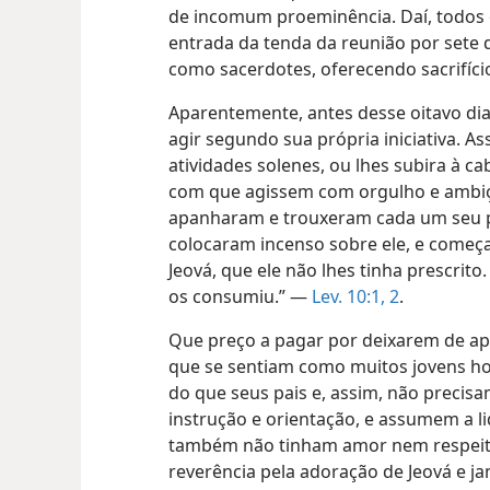
de incomum proeminência. Daí, todos 
entrada da tenda da reunião por sete 
como sacerdotes, oferecendo sacrifício
Aparentemente, antes desse oitavo di
agir segundo sua própria iniciativa. A
atividades solenes, ou lhes subira à c
com que agissem com orgulho e ambi
apanharam e trouxeram cada um seu p
colocaram incenso sobre ele, e começa
Jeová, que ele não lhes tinha prescrito
os consumiu.” —
Lev. 10:1, 2
.
Que preço a pagar por deixarem de apr
que se sentiam como muitos jovens h
do que seus pais e, assim, não precisa
instrução e orientação, e assumem a l
também não tinham amor nem respeito
reverência pela adoração de Jeová e 