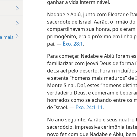
ganhar a vida interminável.
Nadabe e Abiú, junto com Eleazar e It
sacerdote de Israel, Aarão, o irmão do
compartilhavam sua honra, pois eram s
primogênito, era o próximo em linha 
a mais
pai. —
Êxo. 28:1
.
Para começar, Nadabe e Abiú foram es
familiarizar com Jeová Deus de forma 
de Israel pelo deserto. Foram incluíd
e setenta “homens mais maduros” de I
Monte Sinai. Daí, estes “homens distint
verdadeiro Deus, e comeram e beberam
honrados como se achando entre os mu
de Israel. —
Êxo. 24:1-11
.
No ano seguinte, Aarão e seus quatro
sacerdócio, impressiva cerimônia test
novo fez com que Nadabe e Abiú, bem