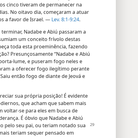
os cinco tiveram de permanecer na
dias. No oitavo dia, começaram a atuar
s a favor de Israel. —
Lev. 8:1-9:24
.
a terminar, Nadabe e Abiú passaram a
ssumiam um conceito frívolo destas
abeça toda esta proeminência, fazendo
ção? Presunçosamente “Nadabe e Abiú
orta-lume, e puseram fogo neles e
ram a oferecer fogo ilegítimo perante
. Saiu então fogo de diante de Jeová e
eciar sua própria posição! É evidente
odiernos, que acham que sabem mais
m voltar-se para eles em busca de
iderança. É óbvio que Nadabe e Abiú
 pelo seu pai,
ou teriam notado sua
jamais teriam sequer pensado em