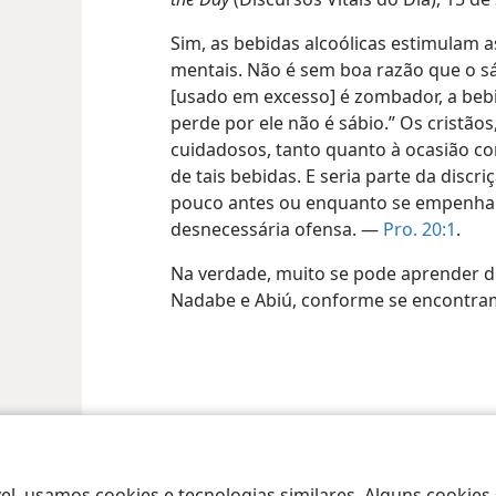
Sim, as bebidas alcoólicas estimulam
a
mentais. Não é sem boa razão que o s
[usado em excesso] é zombador, a bebi
perde por ele não é sábio.” Os cristão
cuidadosos, tanto quanto à ocasião 
de tais bebidas. E seria parte da discr
pouco antes ou enquanto se empenham
desnecessária ofensa. —
Pro. 20:1
.
Na verdade, muito se pode aprender 
Nadabe e Abiú, conforme se encontram 
 Society of Pennsylvania
Termos de Uso
Política de Privacidade
Configu
el, usamos cookies e tecnologias similares. Alguns cookies