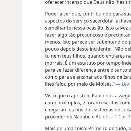
oferecer incenso que Deus não lhes tin
Poderia ser que, contribuindo para sua 
aspectos do serviço sacerdotal, achav
semelhante nessa ocasião. Isto talvez 
fazer algo tão presunçoso e precipitad
menos, isto parece ser subentendido p
pouco depois deste incidente: “Não be
tu nem teus filhos, quando entrares n
morrais. É um estatuto por tempo inde
para se fazer diferença entre o santo 
como para se ensinar aos filhos de Is
lhes falou por meio de Moisés.” —
Lev.
Visto que o apóstolo Paulo nos assegu
como exemplos, e foram escritas como
chegaram os fins dos sistemas de coi
proceder de Nadabe e Abiú? —
1 Cor. 
Mais de uma coisa. Primeiro de tudo, p