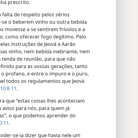
ha prescrito.
falta de respeito pelos sérios
a-se o beberem vinho ou outra bebida
os movesse a se sentirem frívolos e a
o, como oferecer fogo ilegítimo. Pelo
elas instruções de Jeová a Aarão
bas vinho, nem bebida inebriante, nem
a tenda de reunião, para que não
finido para as vossas gerações, tanto
e o profano, e entre o impuro e o puro,
rael todos os regulamentos que Jeová
 10:8-11
.
ra que “estas coisas lhes aconteciam
 aviso para nós, para quem já
sas”, o que podemos aprender do
10:11
.
oder-se-ia dizer que havia nele um