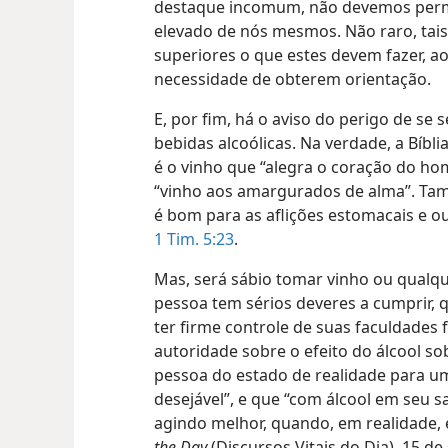
destaque incomum, não devemos permi
elevado de nós mesmos. Não raro, tais
superiores o que estes devem fazer, a
necessidade de obterem orientação.
E, por fim, há o aviso do perigo de se
bebidas alcoólicas. Na verdade, a Bíbl
é o vinho que “alegra o coração do h
“vinho aos amargurados de alma”. Ta
é bom para as aflições estomacais e o
1 Tim. 5:23
.
Mas, será sábio tomar vinho ou qualqu
pessoa tem sérios deveres a cumprir, 
ter firme controle de suas faculdades fí
autoridade sobre o efeito do álcool sob
pessoa do estado de realidade para u
desejável”, e que “com álcool em seu s
agindo melhor, quando, em realidade, 
the Day
(Discursos Vitais do Dia), 15 d