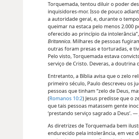
Torquemada, tentou diluir o poder de
inquisidores-mor. Isso de pouco adia
a autoridade geral, e, durante o tem
queimar na estaca pelo menos 2.000 
oferecido ao princípio da intolerância
Britannica
. Milhares de pessoas fugira
outras foram presas e torturadas, e t
Pelo visto, Torquemada estava convicto
serviço de Cristo. Deveras, a doutrina d
Entretanto, a Bíblia avisa que o zelo r
primeiro século, Paulo descreveu os 
pessoas que tinham “zelo de Deus, ma
(
Romanos 10:2
) Jesus predisse que o 
que tais pessoas matassem gente inoc
‘prestando serviço sagrado a Deus’. —
As diretrizes de Torquemada bem ilust
endurecido pela intolerância, em vez 