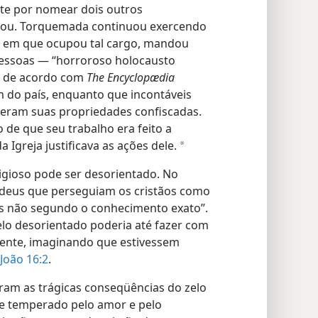
ste por nomear dois outros
ntou. Torquemada continuou exercendo
po em que ocupou tal cargo, mandou
pessoas — “horroroso holocausto
”, de acordo com
The Encyclopædia
m do país, enquanto que incontáveis
iveram suas propriedades confiscadas.
 de que seu trabalho era feito a
a Igreja justificava as ações dele.
a
eligioso pode ser desorientado. No
judeus que perseguiam os cristãos como
s não segundo o conhecimento exato”.
zelo desorientado poderia até fazer com
ente, imaginando que estivessem
João 16:2
.
ram as trágicas conseqüências do zelo
de temperado pelo amor e pelo