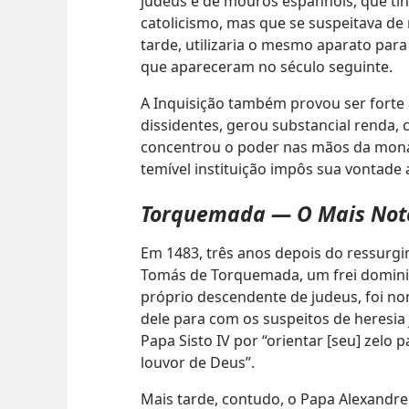
judeus e de mouros espanhóis, que tin
catolicismo, mas que se suspeitava de 
tarde, utilizaria o mesmo aparato par
que apareceram no século seguinte.
A Inquisição também provou ser forte 
dissidentes, gerou substancial renda, 
concentrou o poder nas mãos da monar
temível instituição impôs sua vontade
Torquemada — O Mais Notó
Em 1483, três anos depois do ressurg
Tomás de Torquemada, um frei dominic
próprio descendente de judeus, foi no
dele para com os suspeitos de heresia 
Papa Sisto IV por “orientar [seu] zelo
louvor de Deus”.
Mais tarde, contudo, o Papa Alexandre