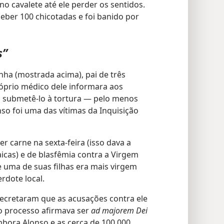
no cavalete até ele perder os sentidos.
eber 100 chicotadas e foi banido por
s”
nha (mostrada acima), pai de três
 próprio médico dele informara aos
m submetê-lo à tortura — pelo menos
so foi uma das vítimas da Inquisição
r carne na sexta-feira (isso dava a
aicas) e de blasfêmia contra a Virgem
 uma de suas filhas era mais virgem
rdote local.
ecretaram que as acusações contra ele
 o processo afirmava ser
ad majorem Dei
mbora Alonso e as cerca de 100.000