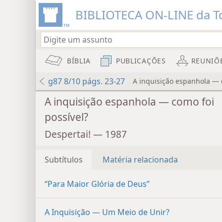
BIBLIOTECA ON-LINE da To
BÍBLIA
PUBLICAÇÕES
REUNIÕ
g87 8/10 págs. 23-27
A inquisição espanhola — 
A inquisição espanhola — como foi
possível?
Despertai! — 1987
Subtítulos
Matéria relacionada
“Para Maior Glória de Deus”
A Inquisição — Um Meio de Unir?