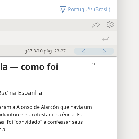
Português (Brasil)
g87 8/10 pág. 23-27
la — como foi
ai!
na Espanha
aram a Alonso de Alarcón que havia um
iantou ele protestar inocência. Foi
es, foi “convidado” a confessar seus
ia.