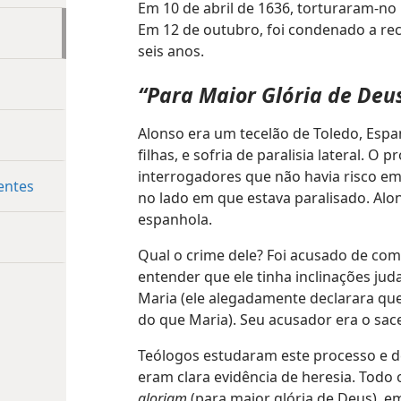
Em 10 de abril de 1636, torturaram-no 
Em 12 de outubro, foi condenado a rec
seis anos.
“Para Maior Glória de Deu
Alonso era um tecelão de Toledo, Espa
filhas, e sofria de paralisia lateral. O
interrogadores que não havia risco e
entes
no lado em que estava paralisado. Alon
espanhola.
Qual o crime dele? Foi acusado de come
entender que ele tinha inclinações jud
Maria (ele alegadamente declarara que
do que Maria). Seu acusador era o sace
Teólogos estudaram este processo e d
eram clara evidência de heresia. Todo
gloriam
(para maior glória de Deus), e