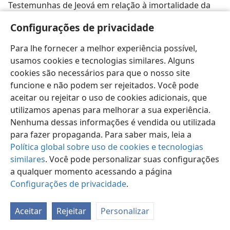
Testemunhas de Jeová em relação à imortalidade da
alma, comunicação com os que já morreram, e outras
Configurações de privacidade
coisas mais. Porém jamais somos ignorantes ou
descaridosos ao ponto de dizer que vocês têm parte
Para lhe fornecer a melhor experiência possível,
com os demônios, como vocês fizeram conosco. O
usamos cookies e tecnologias similares. Alguns
Espiritismo nos incita à reforma íntima,
cookies são necessários para que o nosso site
transformando vícios em virtudes. Aconselha-nos a
funcione e não podem ser rejeitados. Você pode
praticar a caridade e a solidariedade para com nossos
aceitar ou rejeitar o uso de cookies adicionais, que
irmãos menos afortunados. É impossível que os
utilizamos apenas para melhorar a sua experiência.
demônios aconselhem as pessoas a agirem assim,
Nenhuma dessas informações é vendida ou utilizada
pois nenhum proveito tirariam disso. Um tanto
para fazer propaganda. Para saber mais, leia a
contraditório, não acham?
Política global sobre uso de cookies e tecnologias
similares
. Você pode personalizar suas configurações
C. M. G., São Paulo, Brasil.
a qualquer momento acessando a página
Concordamos que cada pessoa é livre para escolher sua
Configurações de privacidade
.
religião. Ao mesmo tempo, sentimo-nos na obrigação de
trazer à atenção os avisos da Bíblia sobre práticas
Aceitar
Rejeitar
Personalizar
religiosas perigosas. Os que acreditam na comunicação