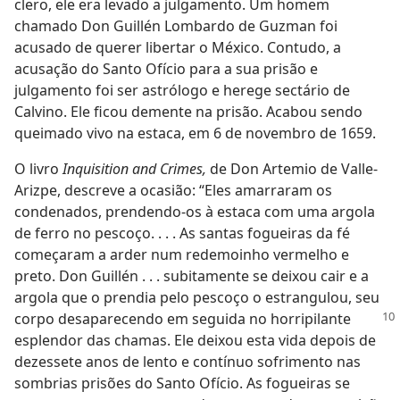
clero, ele era levado a julgamento. Um homem
chamado Don Guillén Lombardo de Guzman foi
acusado de querer libertar o México. Contudo, a
acusação do Santo Ofício para a sua prisão e
julgamento foi ser astrólogo e herege sectário de
Calvino. Ele ficou demente na prisão. Acabou sendo
queimado vivo na estaca, em 6 de novembro de 1659.
O livro
Inquisition and Crimes,
de Don Artemio de Valle-
Arizpe, descreve a ocasião: “Eles amarraram os
condenados, prendendo-os à estaca com uma argola
de ferro no pescoço. . . . As santas fogueiras da fé
começaram a arder num redemoinho vermelho e
preto. Don Guillén . . . subitamente se deixou cair e a
argola que o prendia pelo pescoço o estrangulou, seu
corpo desaparecendo
em seguida no horripilante
esplendor das chamas. Ele deixou esta vida depois de
dezessete anos de lento e contínuo sofrimento nas
sombrias prisões do Santo Ofício. As fogueiras se