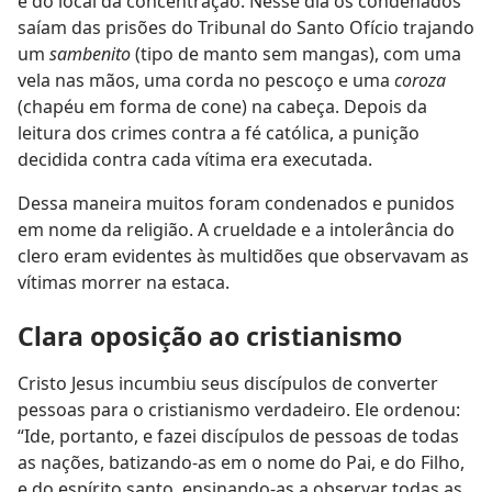
e do local da concentração. Nesse dia os condenados
saíam das prisões do Tribunal do Santo Ofício trajando
um
sambenito
(tipo de manto sem mangas), com uma
vela nas mãos, uma corda no pescoço e uma
coroza
(chapéu em forma de cone) na cabeça. Depois da
leitura dos crimes contra a fé católica, a punição
decidida contra cada vítima era executada.
Dessa maneira muitos foram condenados e punidos
em nome da religião. A crueldade e a intolerância do
clero eram evidentes às multidões que observavam as
vítimas morrer na estaca.
Clara oposição ao cristianismo
Cristo Jesus incumbiu seus discípulos de converter
pessoas para o cristianismo verdadeiro. Ele ordenou:
“Ide, portanto, e fazei discípulos de pessoas de todas
as nações, batizando-as em o nome do Pai, e do Filho,
e do espírito santo, ensinando-as a observar todas as