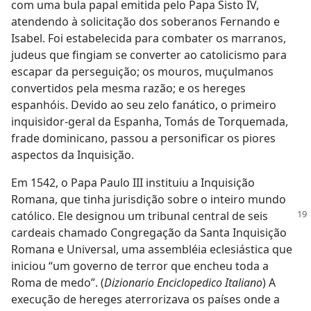
com uma bula papal emitida pelo Papa Sisto IV,
atendendo à solicitação dos soberanos Fernando e
Isabel. Foi estabelecida para combater os marranos,
judeus que fingiam se converter ao catolicismo para
escapar da perseguição; os mouros, muçulmanos
convertidos pela mesma razão; e os hereges
espanhóis. Devido ao seu zelo fanático, o primeiro
inquisidor-geral da Espanha, Tomás de Torquemada,
frade dominicano, passou a personificar os piores
aspectos da Inquisição.
Em 1542, o Papa Paulo III instituiu a Inquisição
Romana, que tinha jurisdição sobre o inteiro mundo
católico. Ele designou
um tribunal central de seis
cardeais chamado Congregação da Santa Inquisição
Romana e Universal, uma assembléia eclesiástica que
iniciou “um governo de terror que encheu toda a
Roma de medo”. (
Dizionario Enciclopedico Italiano
) A
execução de hereges aterrorizava os países onde a